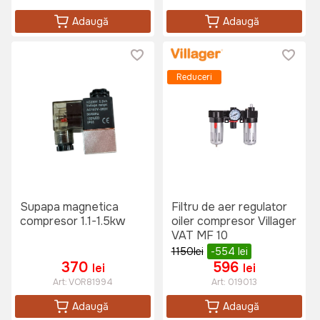
Adaugă
Adaugă
Reduceri
Supapa magnetica
Filtru de aer regulator
compresor 1.1-1.5kw
oiler compresor Villager
VAT MF 10
1150
lei
-554
lei
370
596
lei
lei
Art:
VOR81994
Art:
019013
Adaugă
Adaugă