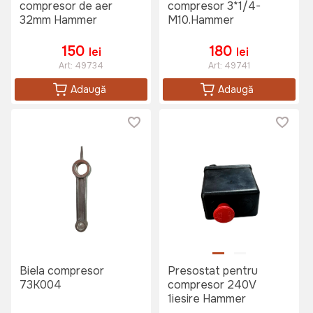
compresor de aer
compresor 3*1/4-
32mm Hammer
M10.Hammer
150
180
lei
lei
Art:
49734
Art:
49741
Adaugă
Adaugă
Biela compresor
Presostat pentru
73K004
compresor 240V
1iesire Hammer