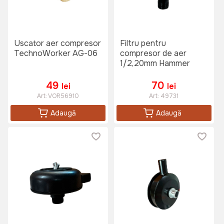
Uscator aer compresor
Filtru pentru
TechnoWorker AG-06
compresor de aer
1/2,20mm Hammer
49
70
lei
lei
Art:
VOR56910
Art:
49731
Adaugă
Adaugă