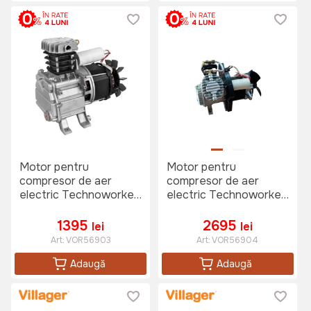
Motor pentru
Motor pentru
compresor de aer
compresor de aer
electric Technoworker
electric Technoworker
24-50
MV 50-100L
1395
2695
lei
lei
Art:
VOR56903
Art:
VOR56904
Adaugă
Adaugă