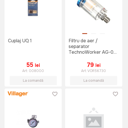
Cuplaj UQ 1
Filtru de aer /
separator
TechnoWorker AG-05
AF-02
55
79
lei
lei
Art:
008000
Art:
VOR56730
La comandă
La comandă