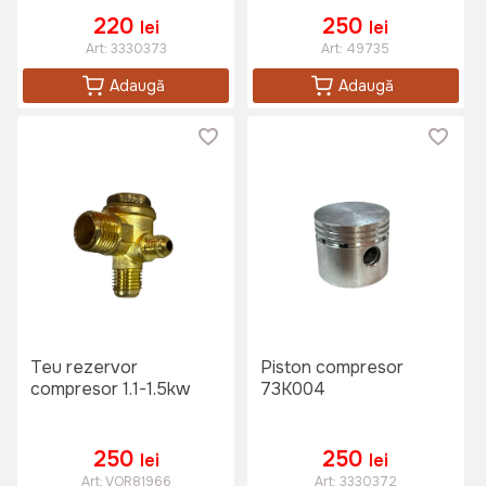
220
250
lei
lei
Art:
3330373
Art:
49735
Adaugă
Adaugă
Teu rezervor
Piston compresor
compresor 1.1-1.5kw
73K004
250
250
lei
lei
Art:
VOR81966
Art:
3330372