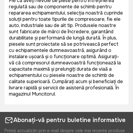
Fie că aveți nevoie de piese pentru întreținerea
regulată sau de componente de schimb pentru
repararea echipamentului, selecția noastră cuprinde
soluții pentru toate tipurile de compresoare, fie ele
auto, industriale sau de alt tip. Produsele noastre
sunt fabricate de mărci de încredere, garantând
durabilitate și performanță de lungă durată. În plus,
piesele sunt proiectate să se potrivească perfect
cu echipamentele dumneavoastră, asigurând o
instalare ușoară și o funcționare optimă. Asigurați-
vă că compresorul dumneavoastră funcționează la
capacitate maximă și prelungiți durata de viață a
echipamentului cu piesele noastre de schimb de
calitate superioară. Cumpărați acum și beneficiați de
livrare rapidă și servicii de asistență profesională. În
magazinul Muncitorul.
Abonați-vă pentru buletine informative
Primiți actualizări prin e-mail despre cele mai recente produse