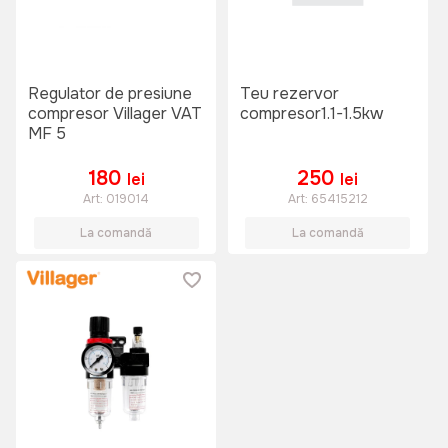
Regulator de presiune
Teu rezervor
compresor Villager VAT
compresor1.1-1.5kw
MF 5
180
250
lei
lei
Art:
019014
Art:
65415212
La comandă
La comandă