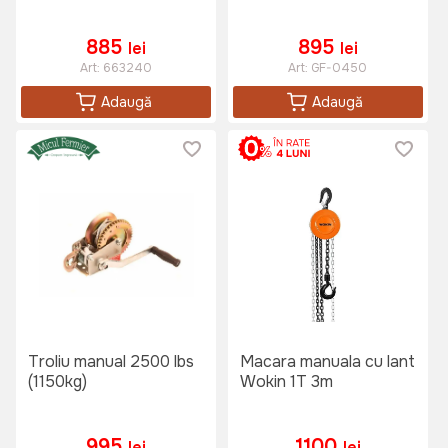
885
895
lei
lei
Art:
663240
Art:
GF-0450
Adaugă
Adaugă
Troliu manual 2500 lbs
Macara manuala cu lant
(1150kg)
Wokin 1T 3m
995
1100
lei
lei