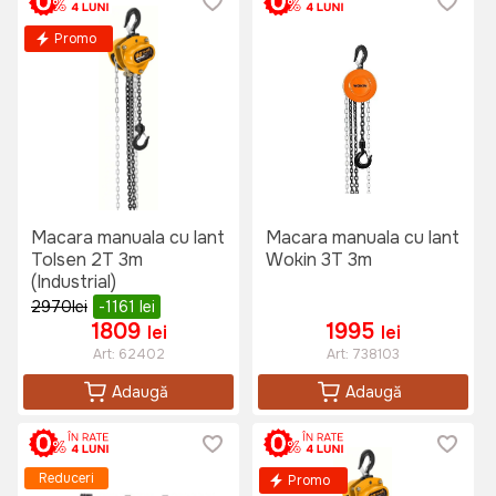
Promo
Macara manuala cu lant
Macara manuala cu lant
Tolsen 2T 3m
Wokin 3T 3m
(Industrial)
2970
lei
-1161
lei
1809
1995
lei
lei
Art:
62402
Art:
738103
Adaugă
Adaugă
Reduceri
Promo