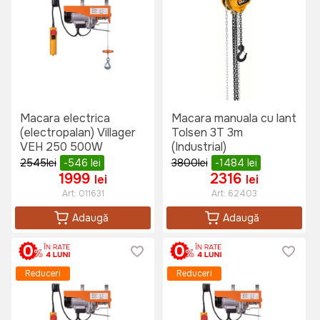
Macara electrica
Macara manuala cu lant
(electropalan) Villager
Tolsen 3T 3m
VEH 250 500W
(Industrial)
2545
lei
-546
lei
3800
lei
-1484
lei
1999
2316
lei
lei
Art:
011631
Art:
62403
Adaugă
Adaugă
Reduceri
Reduceri