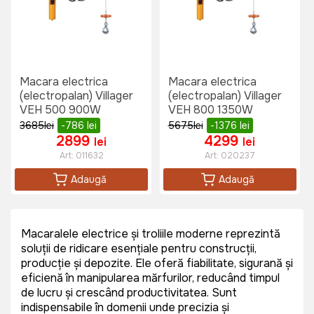
Macara electrica
Macara electrica
(electropalan) Villager
(electropalan) Villager
VEH 500 900W
VEH 800 1350W
3685
lei
-786
lei
5675
lei
-1376
lei
2899
4299
lei
lei
Art:
011632
Art:
020237
Adaugă
Adaugă
Macaralele electrice și troliile moderne reprezintă
soluții de ridicare esențiale pentru construcții,
producție și depozite. Ele oferă fiabilitate, siguranță și
eficiență în manipularea mărfurilor, reducând timpul
de lucru și crescând productivitatea. Sunt
indispensabile în domenii unde precizia și