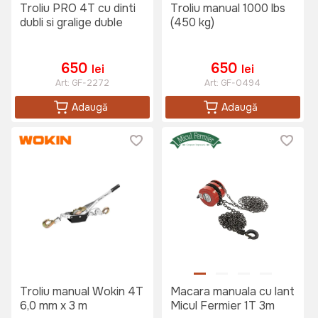
Troliu PRO 4T cu dinti
Troliu manual 1000 lbs
dubli si gralige duble
(450 kg)
650
650
lei
lei
Art:
GF-2272
Art:
GF-0494
Adaugă
Adaugă
Troliu manual Wokin 4T
Macara manuala cu lant
6,0 mm x 3 m
Micul Fermier 1T 3m