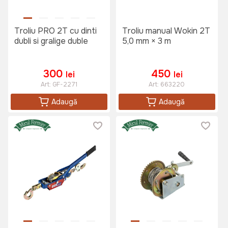
Troliu PRO 2T cu dinti
Troliu manual Wokin 2T
dubli si gralige duble
5,0 mm × 3 m
300
450
lei
lei
Art:
GF-2271
Art:
663220
Adaugă
Adaugă