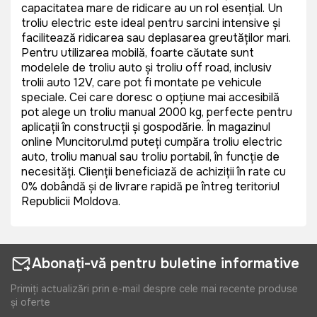
capacitatea mare de ridicare au un rol esențial. Un
troliu electric este ideal pentru sarcini intensive și
facilitează ridicarea sau deplasarea greutăților mari.
Pentru utilizarea mobilă, foarte căutate sunt
modelele de troliu auto și troliu off road, inclusiv
trolii auto 12V, care pot fi montate pe vehicule
speciale. Cei care doresc o opțiune mai accesibilă
pot alege un troliu manual 2000 kg, perfecte pentru
aplicații în construcții și gospodărie. În magazinul
online Muncitorul.md puteți cumpăra troliu electric
auto, troliu manual sau troliu portabil, în funcție de
necesități. Clienții beneficiază de achiziții în rate cu
0% dobândă și de livrare rapidă pe întreg teritoriul
Republicii Moldova.
Abonați-vă pentru buletine informative
Primiți actualizări prin e-mail despre cele mai recente produse
și oferte