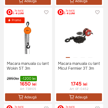
Adaugă
Adaugă
Promo
Macara manuala cu lant
Macara manuala cu lant
Wokin 5T 3m
Micul Fermier 3T 3m
2850
lei
-1200
lei
1650
1745
lei
lei
Art:
738105
Art:
GF-0452
Adaugă
Adaugă