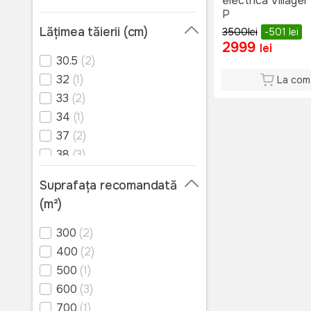
electrica Villager
P
Lățimea tăierii (cm)
3500
lei
-501
lei
2999
lei
30.5
(2)
32
(1)
La com
33
(2)
34
(1)
37
(2)
38
(3)
42
(2)
Suprafaţa recomandată
(m²)
300
(2)
400
(2)
500
(1)
600
(3)
700
(1)