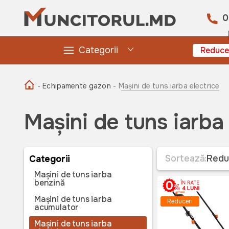
0
Categorii
Reduce
- Echipamente gazon -
Mașini de tuns iarba electrice
Mașini de tuns iarba
Sortează:
Redu
Categorii
Mașini de tuns iarba
benzină
Mașini de tuns iarba
Reduceri
acumulator
Mașini de tuns iarba