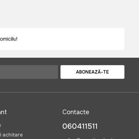
miciliu!
ABONEAZĂ-TE
ant
Contacte
060411511
e
i achitare