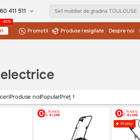
60 411 511
-30%
ri
Promotii
Produse resigilate
Despre noi
 electrice
ceri
Produse noi
Popular
Preț
Promo