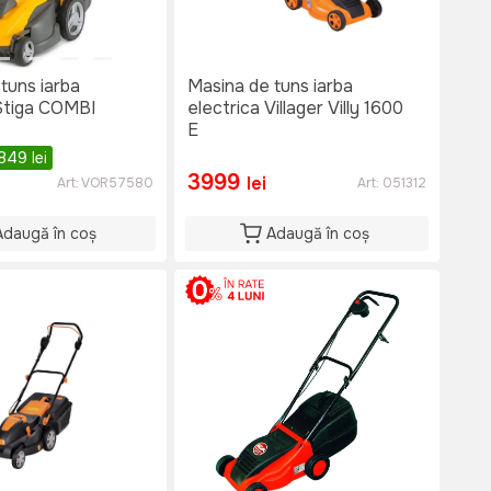
tuns iarba
Masina de tuns iarba
 Stiga COMBI
electrica Villager Villy 1600
E
2849
lei
3999
lei
Art:
VOR57580
Art:
051312
Adaugă în coș
Adaugă în coș