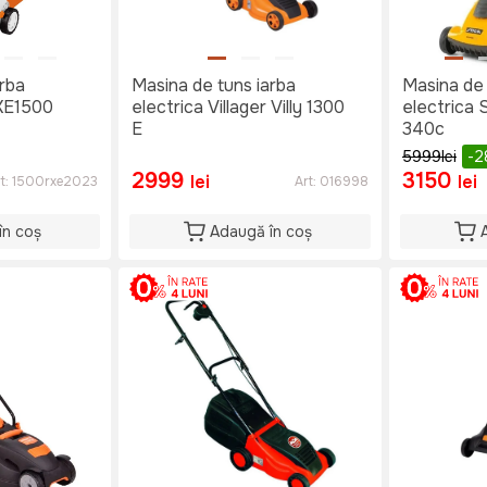
arba
Masina de tuns iarba
Masina de 
RXE1500
electrica Villager Villy 1300
electrica
E
340c
5999
lei
-
2999
3150
lei
lei
t:
1500rxe2023
Art:
016998
în coș
Adaugă în coș