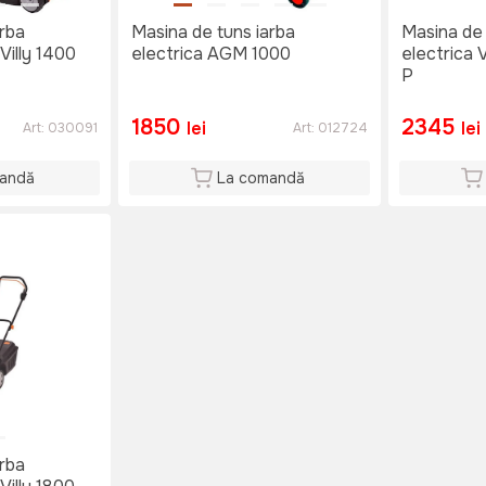
arba
Masina de tuns iarba
Masina de 
 Villy 1400
electrica AGM 1000
electrica V
P
1850
2345
lei
lei
Art:
030091
Art:
012724
andă
La comandă
arba