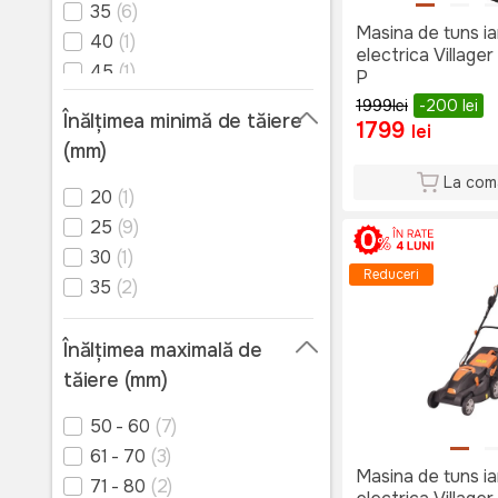
35
(6)
Masina de tuns i
40
(1)
electrica Villager
45
(1)
P
50
(1)
1999
lei
-200
lei
Înălțimea minimă de tăiere
1799
lei
(mm)
La com
20
(1)
25
(9)
30
(1)
Reduceri
35
(2)
Înălțimea maximală de
tăiere (mm)
50 - 60
(7)
61 - 70
(3)
Masina de tuns i
71 - 80
(2)