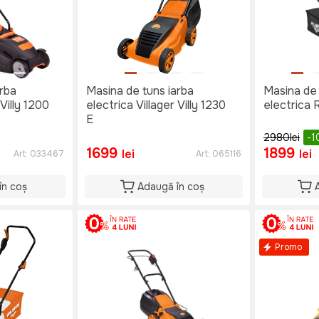
arba
Masina de tuns iarba
Masina de 
 Villy 1200
electrica Villager Villy 1230
electrica 
E
2980
lei
-1
1699
1899
lei
lei
Art:
033467
Art:
065116
în coș
Adaugă în coș
Promo