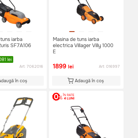
tuns iarba
Masina de tuns iarba
Ruris SF7A106
electrica Villager Villy 1000
E
081
lei
1899
lei
Art:
7062016
Art:
016997
Adaugă în coș
Adaugă în coș