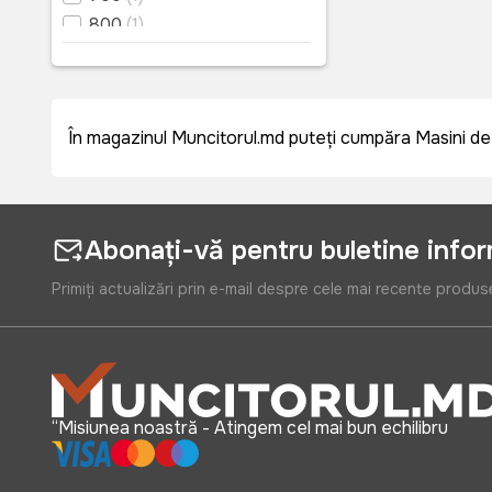
800
(1)
În magazinul Muncitorul.md puteți cumpăra Masini de tu
Abonați-vă pentru buletine info
Primiți actualizări prin e-mail despre cele mai recente produs
“Misiunea noastră - Atingem cel mai bun echilibru