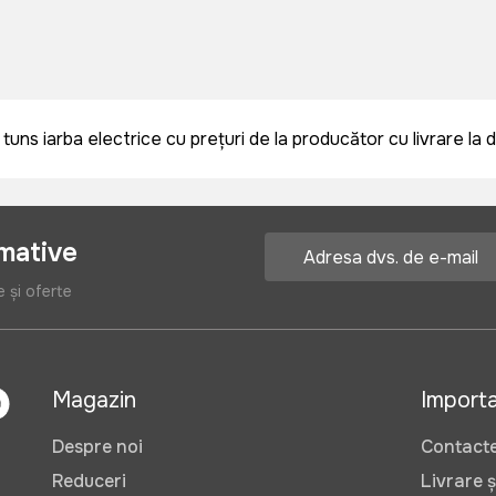
ns iarba electrice cu prețuri de la producător cu livrare la do
rmative
e și oferte
Magazin
Import
Despre noi
Contact
Reduceri
Livrare ș