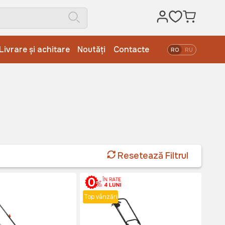
Livrare și achitare
Noutăți
Contacte
RO
RU
Resetează Filtrul
Top vânzări