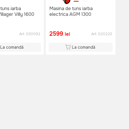
tuns iarba
Masina de tuns iarba
illager Villy 1600
electrica AGM 1300
2599
lei
Art:
030092
Art:
020223
La comandă
La comandă