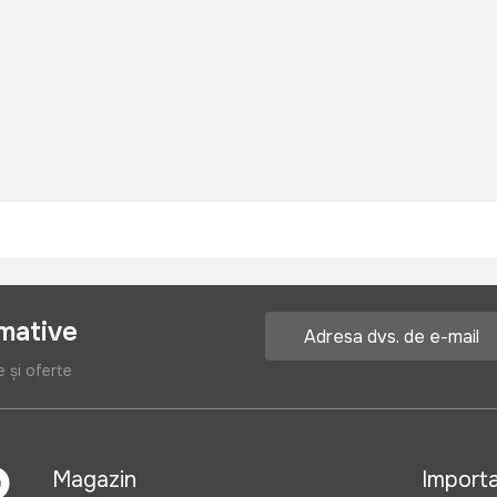
rmative
e și oferte
Magazin
Import