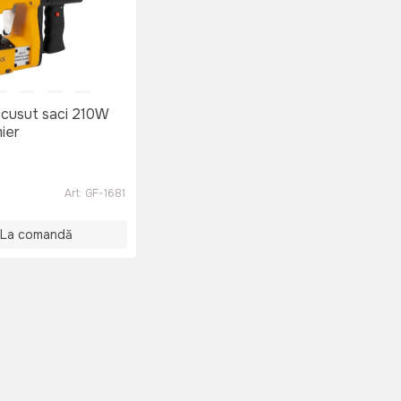
 cusut saci 210W
ier
Art:
GF-1681
La comandă