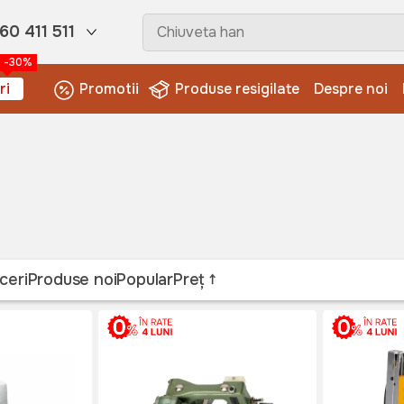
60 411 511
-30%
ri
Promotii
Produse resigilate
Despre noi
ceri
Produse noi
Popular
Preț