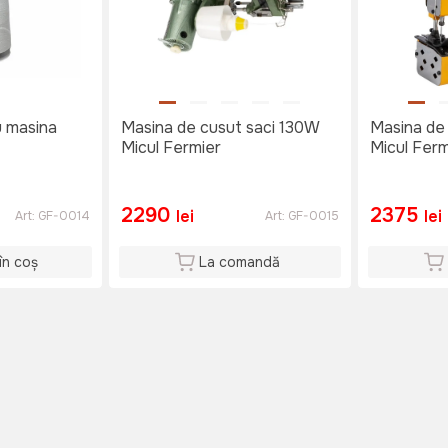
u masina
Masina de cusut saci 130W
Masina de
Micul Fermier
Micul Ferm
2290
2375
lei
lei
Art:
GF-0014
Art:
GF-0015
în coș
La comandă