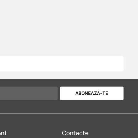
ABONEAZĂ-TE
ant
Contacte