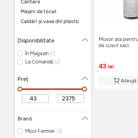
Cântare
Mașini de tocat
Caldări și vase din plastic
Saci
Mosor ata pentr
Disponibilitate
Presă de ulei
de cusut saci
Fierbătoare electrice
În Magazin
(1)
Mașini de cusut saci
La Comandă
(2)
43
lei
Instrumente casnice
Preț
Motoare
Adaugă 
Brand
Micul Fermier
(3)