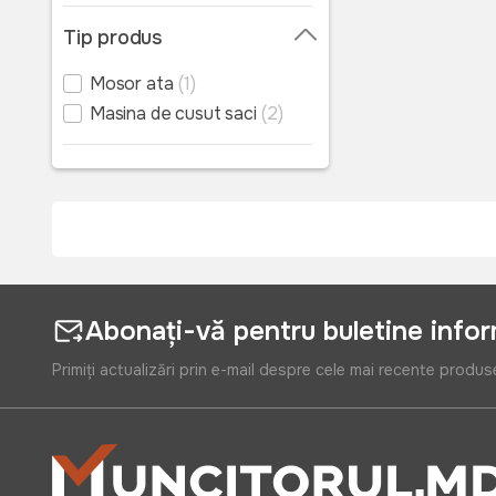
Tip produs
Mosor ata
(1)
Masina de cusut saci
(2)
Abonați-vă pentru buletine info
Primiți actualizări prin e-mail despre cele mai recente produs