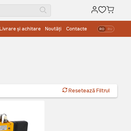
Livrare și achitare
Noutăți
Contacte
RO
RU
Resetează Filtrul