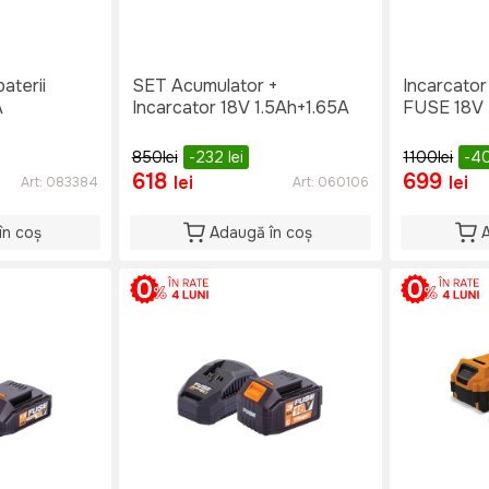
aterii
SET Acumulator +
Incarcator 
A
Incarcator 18V 1.5Ah+1.65A
FUSE 18V 
850
lei
-232
lei
1100
lei
-4
618
699
lei
lei
Art:
083384
Art:
060106
în coș
Adaugă în coș