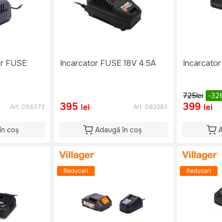
ger FUSE
Incarcator FUSE 18V 4.5A
Incarcato
725
lei
-32
395
399
lei
lei
Art:
056373
Art:
083383
în coș
Adaugă în coș
Reduceri
Reduceri