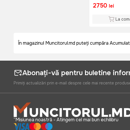
2750
lei
La com
În magazinul Muncitorul.md puteți cumpăra Acumulatoa
Abonați-vă pentru buletine info
Primiți actualizări prin e-mail despre cele mai recente produs
“Misiunea noastră - Atingem cel mai bun echilibru