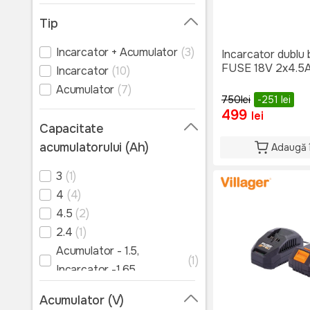
Tip
Incarcator + Acumulator
(3)
Incarcator dublu b
FUSE 18V 2x4.5
Incarcator
(10)
Acumulator
(7)
750
lei
-251
lei
499
lei
Capacitate
acumulatorului (Ah)
Adaugă 
3
(1)
4
(4)
4.5
(2)
2.4
(1)
Acumulator - 1.5,
(1)
Incarcator -1.65
Acumulator - 1.5,
(1)
Acumulator (V)
Incarcator -2.4