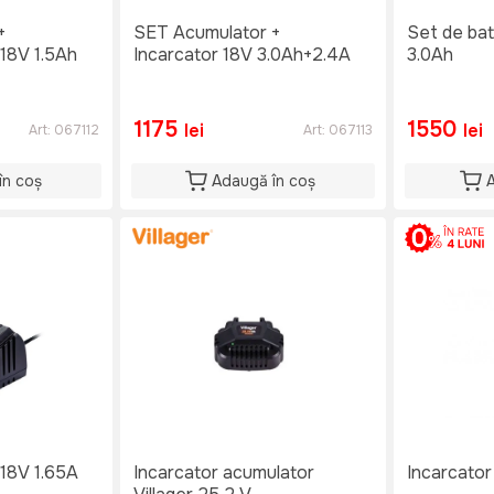
+
SET Acumulator +
Set de bat
Incarcator 18V 3.0Ah+2.4A
3.0Ah
1175
1550
lei
lei
Art:
067112
Art:
067113
în coș
Adaugă în coș
18V 1.65A
Incarcator acumulator
Incarcator