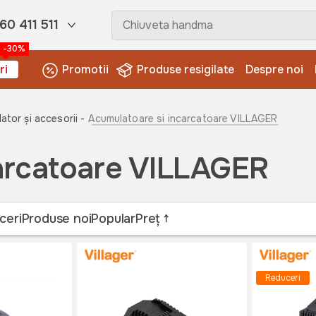
60 411 511
-30%
ri
Promotii
Produse resigilate
Despre noi
tor și accesorii -
Acumulatoare si incarcatoare VILLAGER
carcatoare VILLAGER
ceri
Produse noi
Popular
Preț
Reduceri