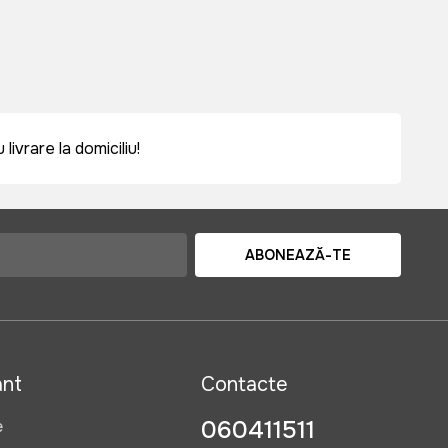
vrare la domiciliu!
ABONEAZĂ-TE
ant
Contacte
060411511
e