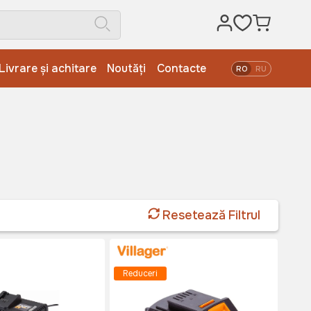
Livrare și achitare
Noutăți
Contacte
RO
RU
Resetează Filtrul
Reduceri