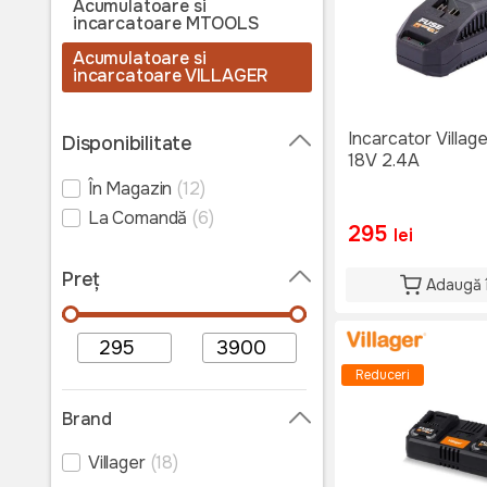
Acumulatoare si
incarcatoare MTOOLS
Acumulatoare si
incarcatoare VILLAGER
Acumulatoare si
incarcatoare WOKIN
Incarcator Villa
Disponibilitate
18V 2.4A
Acumulatoare și
încarcatoare HECHT
În Magazin
(12)
Acumulatoare si
La Comandă
(6)
incarcatoare DETOOLZ
295
lei
Acumulatoare si
Preț
incarcatoare STIGA
Adaugă 
Acumulatoare si
incarcatoare DeWALT
Reduceri
Brand
Villager
(18)