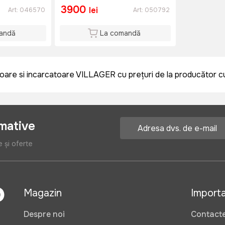
3900
lei
Art:
046570
Art:
050792
andă
La comandă
re si incarcatoare VILLAGER cu prețuri de la producător cu li
rmative
e și oferte
Magazin
Import
Despre noi
Contact