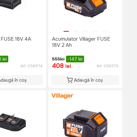
r FUSE 18V 4A
Acumulator Villager FUSE
18V 2 Ah
6
lei
555
lei
-147
lei
408
lei
Art:
058974
Art:
056370
Adaugă în coș
Adaugă în coș