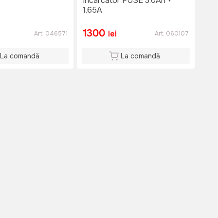
Incarcator FUSE 3.0Ah +
1.65A
1300
lei
Art:
046571
Art:
060107
La comandă
La comandă