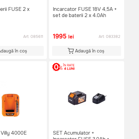
erii FUSE 2 x
Incarcator FUSE 18V 4,5A +
set de baterii 2 x 4.0Ah
1995
lei
Art:
085611
Art:
083382
Adaugă în coș
Adaugă în coș
 Villy 4000E
SET Acumulator +