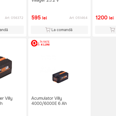
Villager 25.2 V
595
1200
lei
lei
Art:
056372
Art:
051464
andă
La comandă
r Villy
Acumulator Villy
Ah
4000/6000E 6 Ah