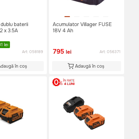
dublu baterii
Acumulator Villager FUSE
2 x 3.5A
18V 4 Ah
01
lei
795
lei
Art:
058189
Art:
056371
Adaugă în coș
Adaugă în coș