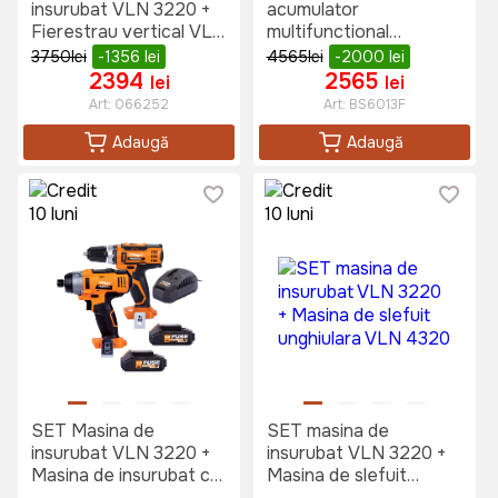
insurubat VLN 3220 +
acumulator
Fierestrau vertical VLN
multifunctional
1120
MTOOLS BS6013F
3750
lei
-1356
lei
4565
lei
-2000
lei
2394
2565
lei
lei
Art:
066252
Art:
BS6013F
Adaugă
Adaugă
SET Masina de
SET masina de
insurubat VLN 3220 +
insurubat VLN 3220 +
Masina de insurubat cu
Masina de slefuit
percutie VLN 3420
unghiulara VLN 4320