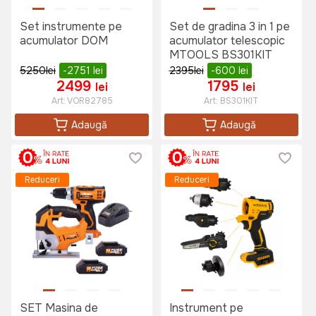
Set instrumente pe
Set de gradina 3 in 1 pe
acumulator DOM
acumulator telescopic
MTOOLS BS301KIT
5250
lei
-2751
lei
2395
lei
-600
lei
2499
1795
lei
lei
Art:
VOR82785
Art:
BS301KIT
Adaugă
Adaugă
Reduceri
Reduceri
SET Masina de
Instrument pe