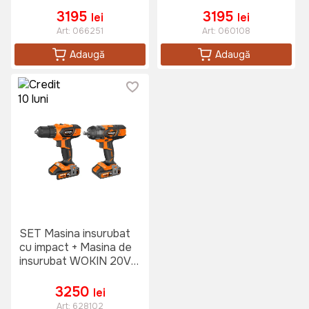
3195
3195
lei
lei
Art:
066251
Art:
060108
Adaugă
Adaugă
SET Masina insurubat
cu impact + Masina de
insurubat WOKIN 20V
LI-ION
3250
lei
Art:
628102