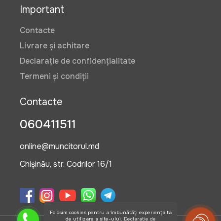
Important
Contacte
Livrare și achitare
Declarație de confidențialitate
Termeni și condiții
Contacte
060411511
online@muncitorul.md
Chișinău, str. Codrilor 16/1
Folosim cookies pentru a îmbunătăți experiența ta
de utilizare a site-ului.
Declarație de