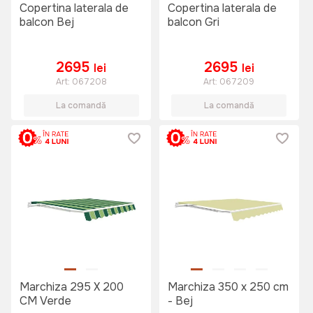
Copertina laterala de
Copertina laterala de
balcon Bej
balcon Gri
2695
2695
lei
lei
Art:
067208
Art:
067209
La comandă
La comandă
Marchiza 295 X 200
Marchiza 350 x 250 cm
CM Verde
- Bej