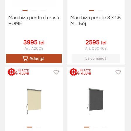
Marchiza pentru terasă
Marchiza perete 3 X 1:8
HOME
M - Bej
3995
2595
lei
lei
Art:
A2008
Art:
060403
Adaugă
La comandă