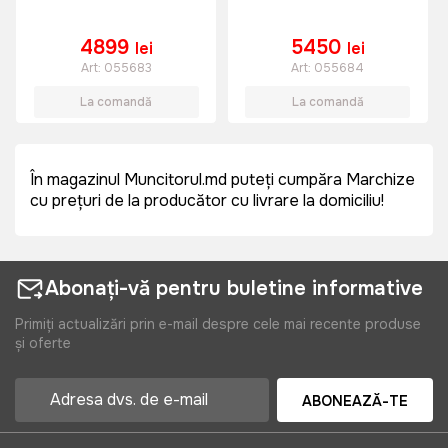
4899
5450
lei
lei
Art:
055683
Art:
055684
La comandă
La comandă
În magazinul Muncitorul.md puteți cumpăra Marchize
cu prețuri de la producător cu livrare la domiciliu!
Abonați-vă pentru buletine informative
Primiți actualizări prin e-mail despre cele mai recente produse
și oferte
ABONEAZĂ-TE