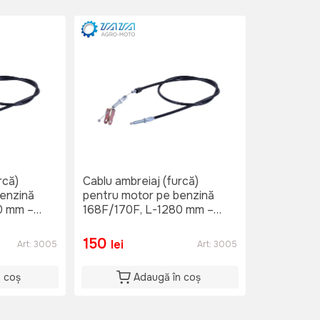
rcă)
Cablu ambreiaj (furcă)
enzină
pentru motor pe benzină
0 mm –
168F/170F, L-1280 mm –
VM090-168F
150
lei
Art:
3005
Art:
3005
n coș
Adaugă în coș