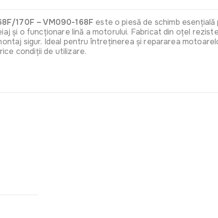
 168F/170F – VM090-168F
este o piesă de schimb esențială
aj și o funcționare lină a motorului. Fabricat din oțel rezis
 montaj sigur. Ideal pentru întreținerea și repararea motoar
ice condiții de utilizare.