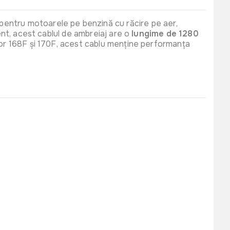
 pentru motoarele pe benzină cu răcire pe aer,
tent, acest cablul de ambreiaj are o
lungime de 1280
elor 168F și 170F, acest cablu menține performanța