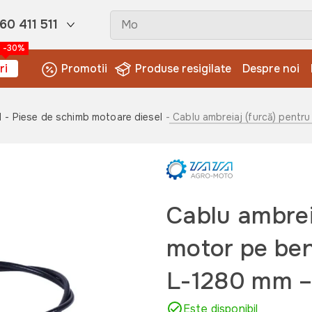
60 411 511
-30%
ri
Promotii
Produse resigilate
Despre noi
l
- Piese de schimb motoare diesel
- Cablu ambreiaj (furcă) pen
Cablu ambrei
motor pe ben
L-1280 mm 
Este disponibil