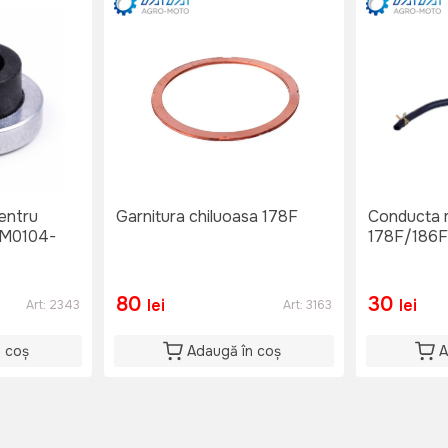
pentru
Garnitura chiluoasa 178F
Conducta motor
 VM0104-
178F/186F
80
30
lei
lei
Art:
2343
Art:
3163
n coș
Adaugă în coș
A