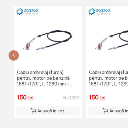
Nu e disponibil
Lu-Vi: 08:00-18:30
Sî: 08:00-17:00
Du: 08:00-15:00
or.Causeni , str. 31 August 1
str. 31 August 1
тел. 060653777
Nu e disponibil
Lu-Vi: 08:00-18:00
Si: 08:00 - 15:00
Cablu ambreiaj (furcă)
Cablu ambreiaj (fu
Du: 08:00 - 15:00
pentru motor pe benzină
pentru motor pe b
168F/170F, L-1280 mm –
168F/170F, L-128
VM090-168F
VM090-168F
150
150
lei
lei
Art:
3005
Adaugă în coș
Adaugă î