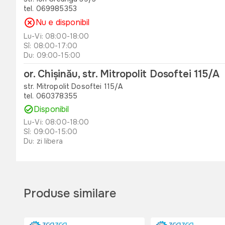
tel. 069985353
Nu e disponibil
Lu-Vi: 08:00-18:00
Sî: 08:00-17:00
Du: 09:00-15:00
or. Chișinău, str. Mitropolit Dosoftei 115/A
str. Mitropolit Dosoftei 115/A
tel. 060378355
Disponibil
Lu-Vi: 08:00-18:00
Sî: 09:00-15:00
Du: zi libera
or. Orhei , str. Unirii 49 B
str. Unirii 49 B
tel. 060311173
Produse similare
Nu e disponibil
Lu-Vi: 08:00-18:00
Sî: 08:00-17:00