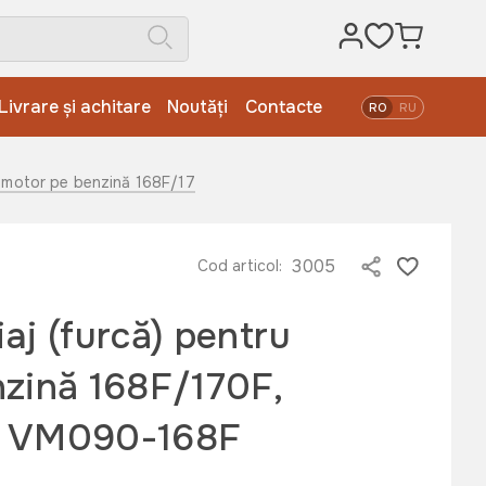
Livrare și achitare
Noutăți
Contacte
RO
RU
tru motor pe benzină 168F/170F, L-1280 mm – VM090-168F
3005
Cod articol:
aj (furcă) pentru
zină 168F/170F,
– VM090-168F