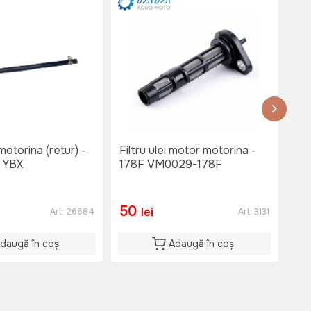
ina (retur) -
Filtru ulei motor motorina -
 YBX
178F VM0029-178F
50
3
lei
Art:
26684
Art:
3131
daugă în coș
Adaugă în coș