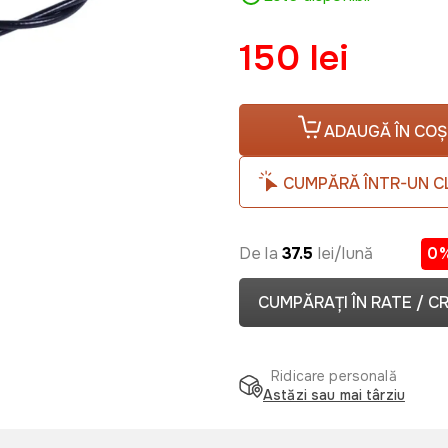
150 lei
ADAUGĂ ÎN COȘ
CUMPĂRĂ ÎNTR-UN C
De la
37.5
lei/lună
0
CUMPĂRAȚI ÎN RATE / C
Ridicare personală
Astăzi sau mai târziu