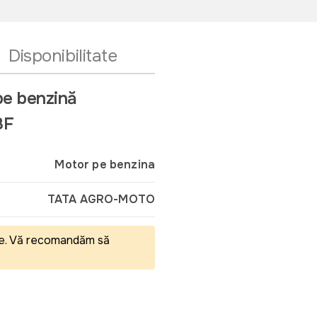
Disponibilitate
pe benzină
8F
Motor pe benzina
TATA AGRO-MOTO
eale. Vă recomandăm să