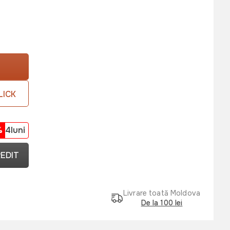
LICK
%
4luni
REDIT
Livrare toată Moldova
De la 100 lei