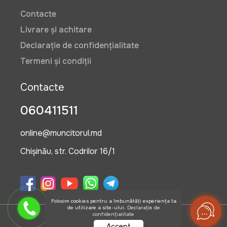
Contacte
Livrare și achitare
Declarație de confidențialitate
Termeni și condiții
Contacte
060411511
online@muncitorul.md
Chișinău, str. Codrilor 16/1
Folosim cookies pentru a îmbunătăți experiența ta
de utilizare a site-ului.
Declarație de
confidențialitate
©2026 OlisGrup SRL
Accept