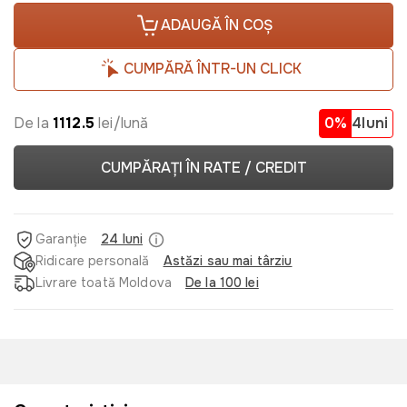
ADAUGĂ ÎN COȘ
CUMPĂRĂ ÎNTR-UN CLICK
De la
1112.5
lei/lună
0%
4luni
CUMPĂRAȚI ÎN RATE / CREDIT
Garanție
24 luni
Ridicare personală
Astăzi sau mai târziu
Livrare toată Moldova
De la 100 lei