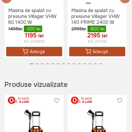
Masina de spalat cu
Masina de spalat cu
presiune Villager VHW
presiune Villager VHW
80 1400 W
140 PRIME 2400 W
1495
lei
-300
lei
2995
lei
-800
lei
1195
2195
lei
lei
Art:
055830
Art:
067118
Adaugă
Adaugă
Produse vizualizate