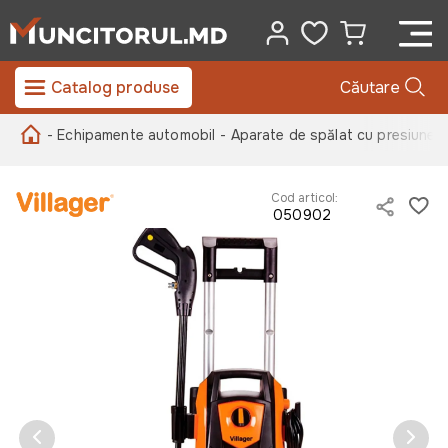
Catalog produse
Căutare
- Echipamente automobil
- Aparate de spălat cu presiune
-
Cod articol:
050902