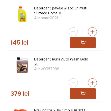
Detergent pavaje și socluri Multi
Surface Home 1L
Art:
home20211l
145 lei
Detergent Ruris Auto Wash Gold
2L
Art:
VOR57988
379 lei
Prelungitor 20m Orno 10A 3x1.0