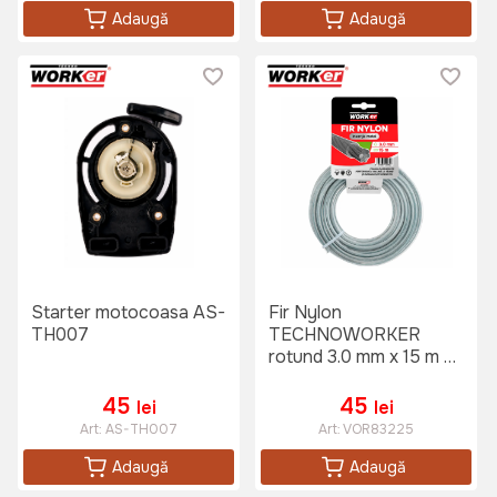
Adaugă
Adaugă
Starter motocoasa AS-
Fir Nylon
TH007
TECHNOWORKER
rotund 3.0 mm x 15 m cu
insertie metalica
45
45
lei
lei
Art:
AS-TH007
Art:
VOR83225
Adaugă
Adaugă