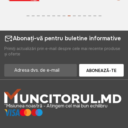
Abonați-vă pentru buletine informative
Primiți actualizări prin e-mail despre cele mai recente produse
și oferte
ABONEAZĂ-TE
“Misiunea noastră - Atingem cel mai bun echilibru