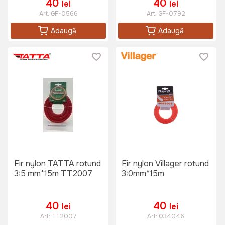
40
40
lei
lei
Art:
GF-0566
Art:
GF-0792
Adaugă
Adaugă
Fir nylon TATTA rotund
Fir nylon Villager rotund
3:5 mm*15m TT2007
3:0mm*15m
40
40
lei
lei
Art:
TT2007
Art:
034046