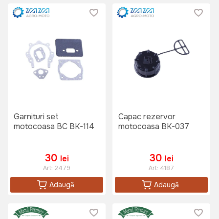
Garnituri set
Capac rezervor
motocoasa BC BK-114
motocoasa BK-037
30
30
lei
lei
Art:
2479
Art:
4187
Adaugă
Adaugă