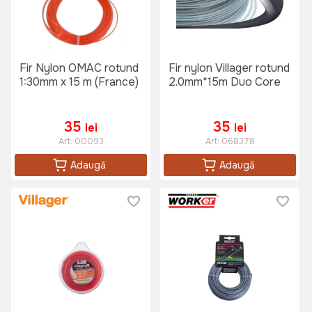
Fir Nylon OMAC rotund
Fir nylon Villager rotund
1:30mm x 15 m (France)
2.0mm*15m Duo Core
35
35
lei
lei
Art:
00093
Art:
068378
Adaugă
Adaugă