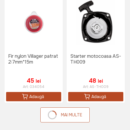
Fir nylon Villager patrat
Starter motocoasa AS-
2:7mm*15m
TH009
45
48
lei
lei
Art:
034054
Art:
AS-TH009
Adaugă
Adaugă
MAI MULTE