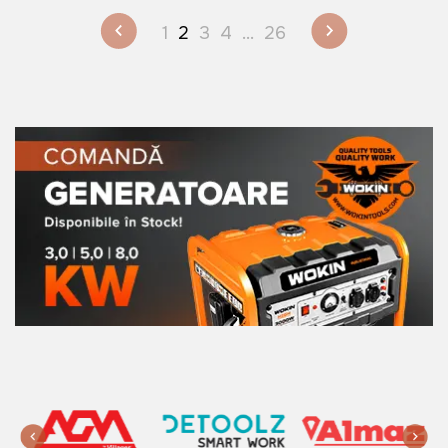
1
2
3
4
...
26