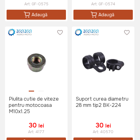
Art:
GF-0575
Art:
GF-0574
Adaugă
Adaugă
Piulita cutie de viteze
Suport curea diametru
pentru motocoasa
28 mm tip2 BK-224
M10x1.25
30
30
lei
lei
Art:
4177
Art:
40570