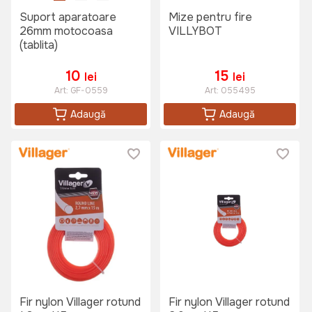
Suport aparatoare
Mize pentru fire
26mm motocoasa
VILLYBOT
(tablita)
10
15
lei
lei
Art:
GF-0559
Art:
055495
Adaugă
Adaugă
Fir nylon Villager rotund
Fir nylon Villager rotund