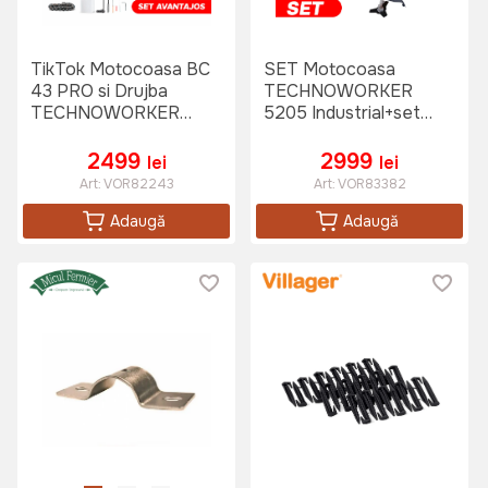
TikTok Motocoasa BC
SET Motocoasa
43 PRO si Drujba
TECHNOWORKER
TECHNOWORKER
5205 Industrial+set
DB5802 PRO
instrumente pe
acumulator SAD 2buc
2499
2999
lei
lei
Art:
VOR82243
Art:
VOR83382
Adaugă
Adaugă