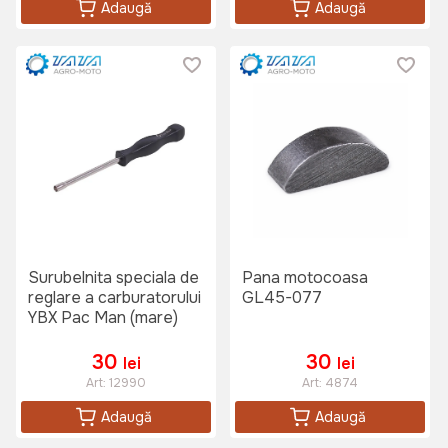
Adaugă
Adaugă
Surubelnita speciala de
Pana motocoasa
reglare a carburatorului
GL45-077
YBX Pac Man (mare)
30
30
lei
lei
Art:
12990
Art:
4874
Adaugă
Adaugă