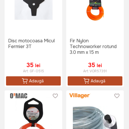
Disc motocoasa Micul
Fir Nylon
Fermier 3T
Technoworker rotund
3.0 mm x 15 m
35
35
lei
lei
Art:
GF-0515
Art:
VOR57391
Adaugă
Adaugă