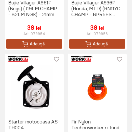
Bujie Villager A961P
Bujie Villager A936P
(Brigs) (J19LM CHAMP
(Honda, MTD) (RN11YC
- B2LM NGK) - 21mm
CHAMP - BPR5ES
NGK) - 21mm
38
38
lei
lei
Art:
079954
Art:
079956
Adaugă
Adaugă
Starter motocoasa AS-
Fir Nylon
TH004
Technoworker rotund