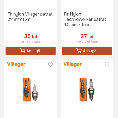
Fir nylon Villager patrat
Fir Nylon
2:4mm*15m
Technoworker patrat
3.0 mm x 15 m
35
37
lei
lei
Art:
034053
Art:
VOR57388
Adaugă
Adaugă