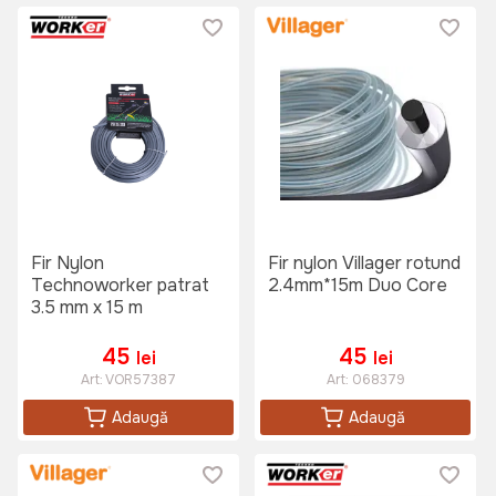
Fir Nylon
Fir nylon Villager rotund
Technoworker patrat
2.4mm*15m Duo Core
3.5 mm x 15 m
45
45
lei
lei
Art:
VOR57387
Art:
068379
Adaugă
Adaugă