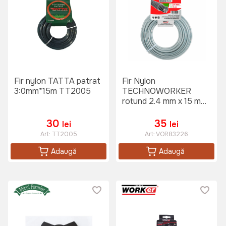
Fir nylon TATTA patrat
Fir Nylon
3:0mm*15m TT2005
TECHNOWORKER
rotund 2.4 mm x 15 m
cu insertie metalica
30
35
lei
lei
Art:
TT2005
Art:
VOR83226
Adaugă
Adaugă