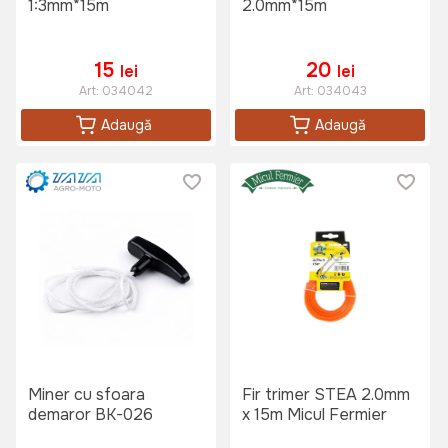
1:3mm*15m
2.0mm*15m
15
20
lei
lei
Art:
034042
Art:
034043
Adaugă
Adaugă
Miner cu sfoara
Fir trimer STEA 2.0mm
demaror BK-026
x 15m Micul Fermier