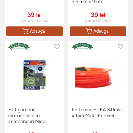
3.5 mm x 15 m
39
39
lei
lei
Art:
AS-TH004
Art:
VOR57390
Adaugă
Adaugă
Set garnituri
Fir trimer STEA 3:0mm
motocoasa cu
x 15m Micul Fermier
semeringuri Micul
Fermier