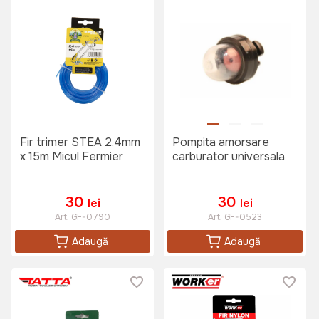
Fir trimer STEA 2.4mm
Pompita amorsare
x 15m Micul Fermier
carburator universala
30
30
lei
lei
Art:
GF-0790
Art:
GF-0523
Adaugă
Adaugă