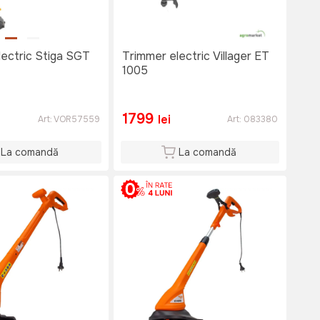
lectric Stiga SGT
Trimmer electric Villager ET
1005
1799
lei
Art:
VOR57559
Art:
083380
La comandă
La comandă