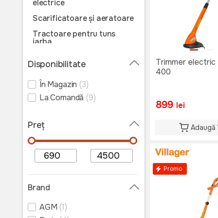
electrice
Scarificatoare și aeratoare
Tractoare pentru tuns
iarba
Roboți pentru tuns iarba
Trimmer electric
Disponibilitate
400
Cositoare
În Magazin
(3)
Motocoase
La Comandă
(9)
Trimmere pe acumulator
899
lei
Trimmere electrice
Preț
Adaugă 
Trimmere pentru tuns gard
viu
Mașini de tuns iarba
manuale
Promo
Accesorii și consumabile
Brand
motocoase
Accesorii și consumabile
AGM
(1)
pentru tractoare și roboți