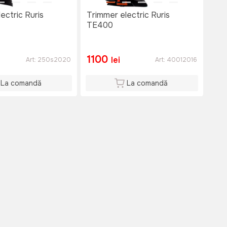
ectric Ruris
Trimmer electric Ruris
TE400
1100
lei
Art:
250s2020
Art:
40012016
La comandă
La comandă