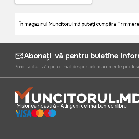
În magazinul Muncitorul.md puteți cumpăra Trimmere el
Abonați-vă pentru buletine info
Primiți actualizări prin e-mail despre cele mai recente produs
“Misiunea noastră - Atingem cel mai bun echilibru