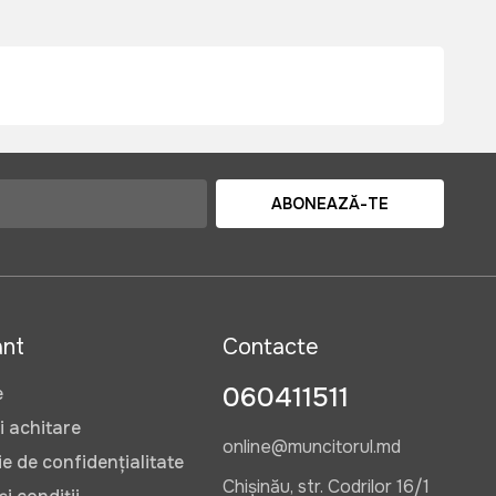
ABONEAZĂ-TE
ant
Contacte
060411511
e
i achitare
online@muncitorul.md
e de confidențialitate
Chișinău, str. Codrilor 16/1