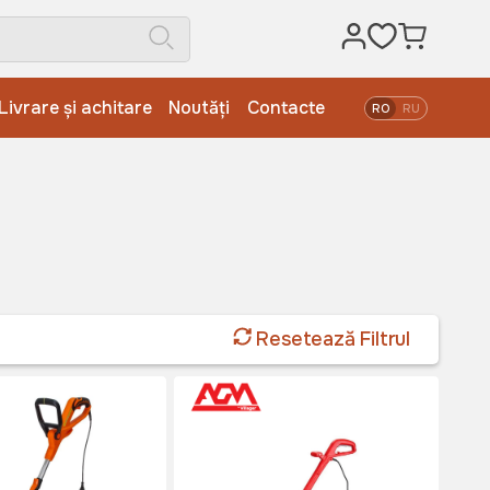
Livrare și achitare
Noutăți
Contacte
RO
RU
Resetează Filtrul