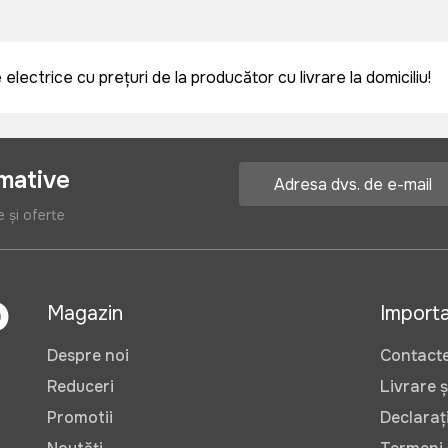
ectrice cu prețuri de la producător cu livrare la domiciliu!
rmative
e și oferte
Magazin
Import
Despre noi
Contact
Reduceri
Livrare ș
Promotii
Declarați