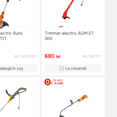
ectric Ruris
Trimmer electric AGM ET
VOT
300
690
lei
Art:
50023217
Art:
060777
Adaugă în coș
La comandă