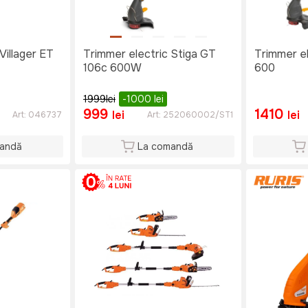
Villager ET
Trimmer electric Stiga GT
Trimmer e
106c 600W
600
1999
lei
-1000
lei
999
1410
lei
lei
Art:
046737
Art:
252060002/ST1
andă
La comandă