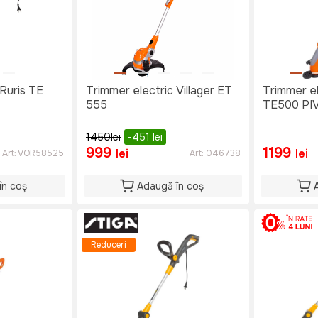
 Ruris TE
Trimmer electric Villager ET
Trimmer el
555
TE500 PI
1450
lei
-451
lei
999
1199
lei
lei
Art:
VOR58525
Art:
046738
în coș
Adaugă în coș
Reduceri