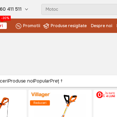
60 411 511
-30%
ri
Promotii
Produse resigilate
Despre noi
ceri
Produse noi
Popular
Preț
Reduceri