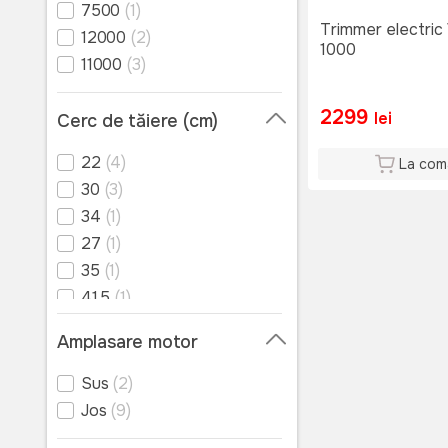
7500
(1)
Trimmer electric 
12000
(2)
1000
11000
(3)
2299
lei
Cerc de tăiere (cm)
22
(4)
La com
30
(3)
34
(1)
27
(1)
35
(1)
41.5
(1)
Amplasare motor
Sus
(2)
Jos
(9)