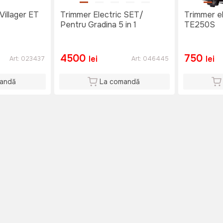
Villager ET
Trimmer Electric SET/
Trimmer el
Pentru Gradina 5 in 1
TE250S
4500
750
lei
lei
Art:
023437
Art:
046445
andă
La comandă