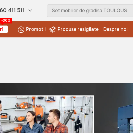
60 411 511
-30%
ri
Promotii
Produse resigilate
Despre noi