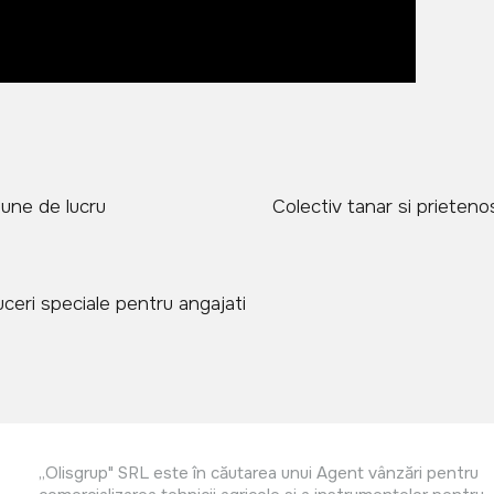
bune de lucru
Colectiv tanar si prieteno
ceri speciale pentru angajati
,,Olisgrup" SRL este în căutarea unui Agent vânzări pentru