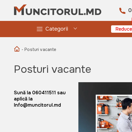
0
Categorii
Reduce
- Posturi vacante
Posturi vacante
Sună la 060411511 sau
aplică la
Info@muncitorul.md