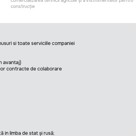
comercializarea tehnicii agricole și a instrumentelor pentru
construcție
usuri si toate serviciile companiei
n avantaj)
ilor contracte de colaborare
 in limba de stat şi rusă;