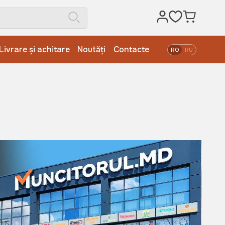
Livrare și achitare
Noutăți
Contacte
RO
RU