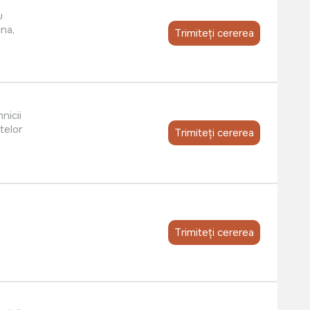
u
ina,
Trimiteți cererea
nicii
telor
Trimiteți cererea
Trimiteți cererea