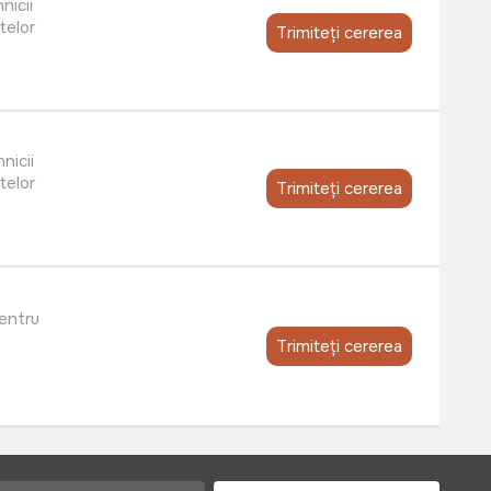
nicii
telor
Trimiteți cererea
nicii
telor
Trimiteți cererea
pentru
Trimiteți cererea