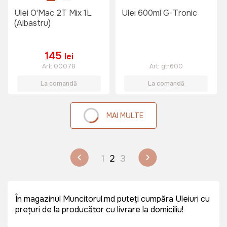
Ulei O'Mac 2T Mix 1L
Ulei 600ml G-Tronic
(Albastru)
145
lei
Art:
00078
Art:
gtr600
La comandă
La comandă
MAI MULTE
1
2
3
În magazinul Muncitorul.md puteți cumpăra Uleiuri cu
prețuri de la producător cu livrare la domiciliu!