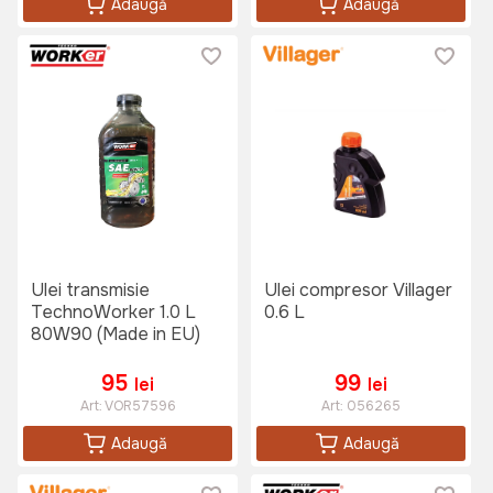
Adaugă
Adaugă
Ulei transmisie
Ulei compresor Villager
TechnoWorker 1.0 L
0.6 L
80W90 (Made in EU)
95
99
lei
lei
Art:
VOR57596
Art:
056265
Adaugă
Adaugă