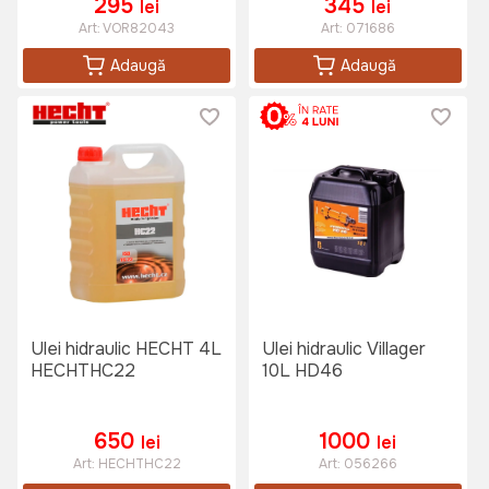
295
345
lei
lei
Art:
VOR82043
Art:
071686
Adaugă
Adaugă
Ulei hidraulic HECHT 4L
Ulei hidraulic Villager
HECHTHC22
10L HD46
650
1000
lei
lei
Art:
HECHTHC22
Art:
056266