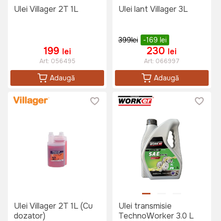
Ulei Villager 2T 1L
Ulei lant Villager 3L
399
lei
-169
lei
199
230
lei
lei
Art:
056495
Art:
066997
Adaugă
Adaugă
Ulei Villager 2T 1L (Cu
Ulei transmisie
dozator)
TechnoWorker 3.0 L