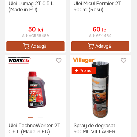
Ulei Lumag 2T 0.5 L
Ulei Micul Fermier 2T
(Made in EU)
500ml (Rosu)
50
60
lei
lei
Art:
VOR58489
Art:
GF-1484
Adaugă
Adaugă
Promo
Ulei TechnoWorker 2T
Spray de degrasat-
0.6 L (Made in EU)
500ML VILLAGER