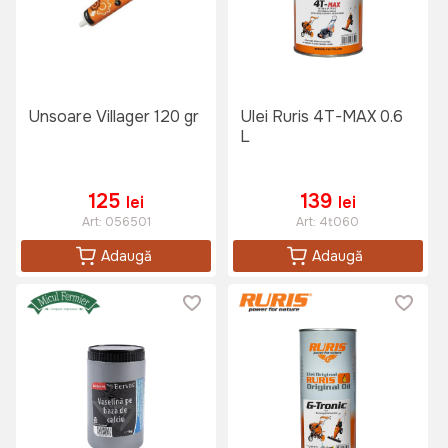
Unsoare Villager 120 gr
Ulei Ruris 4T-MAX 0.6
L
125
139
lei
lei
Art:
056501
Art:
4t060
Adaugă
Adaugă