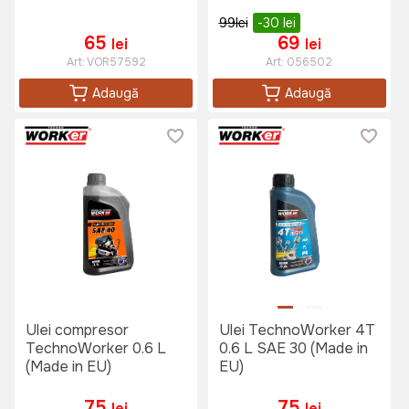
99
lei
-30
lei
65
69
lei
lei
Art:
VOR57592
Art:
056502
Adaugă
Adaugă
Ulei compresor
Ulei TechnoWorker 4T
TechnoWorker 0.6 L
0.6 L SAE 30 (Made in
(Made in EU)
EU)
75
75
lei
lei