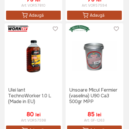
Art:
VOR57810
Art:
VOR57594
Adaugă
Adaugă
Ulei lant
Unsoare Micul Fermier
TechnoWorker 1.0 L
(vaselina) U90 Ca3
(Made in EU)
500gr MPP
80
85
lei
lei
Art:
VOR57598
Art:
GF-1263