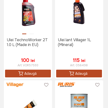
Ulei TechnoWorker 2T
Ulei lant Villager 1L
1.0 L (Made in EU)
(Mineral)
100
115
lei
lei
Art:
VOR57593
Art:
056498
Adaugă
Adaugă