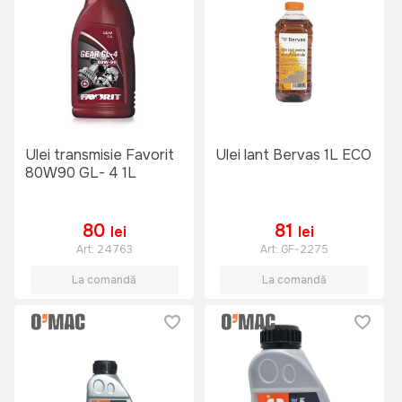
Ulei transmisie Favorit
Ulei lant Bervas 1L ECO
80W90 GL- 4 1L
80
81
lei
lei
Art:
24763
Art:
GF-2275
La comandă
La comandă