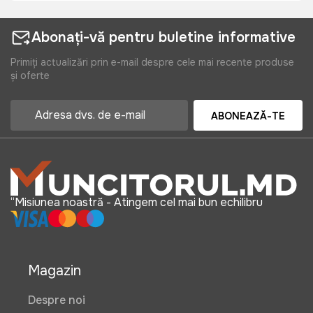
Abonați-vă pentru buletine informative
Primiți actualizări prin e-mail despre cele mai recente produse
și oferte
ABONEAZĂ-TE
“Misiunea noastră - Atingem cel mai bun echilibru
Magazin
Despre noi