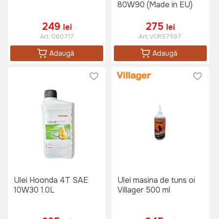
80W90 (Made in EU)
249
275
lei
lei
Art:
060717
Art:
VOR57597
Adaugă
Adaugă
Ulei Hoonda 4T SAE
Ulei masina de tuns oi
10W30 1.0L
Villager 500 ml