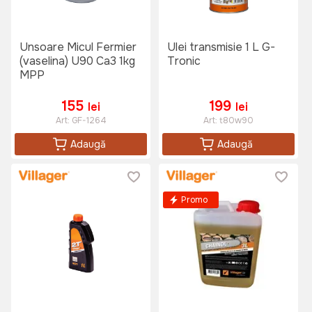
Unsoare Micul Fermier
Ulei transmisie 1 L G-
(vaselina) U90 Ca3 1kg
Tronic
MPP
155
199
lei
lei
Art:
GF-1264
Art:
t80w90
Adaugă
Adaugă
Promo