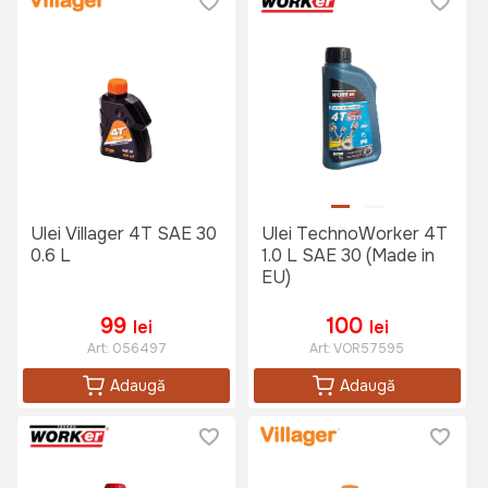
Ulei Villager 4T SAE 30
Ulei TechnoWorker 4T
0.6 L
1.0 L SAE 30 (Made in
EU)
99
100
lei
lei
Art:
056497
Art:
VOR57595
Adaugă
Adaugă