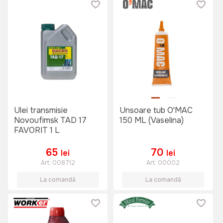
Ulei transmisie
Unsoare tub O'MAC
Novoufimsk TAD 17
150 ML (Vaselina)
FAVORIT 1 L
65
70
lei
lei
Art:
008712
Art:
00002
La comandă
La comandă