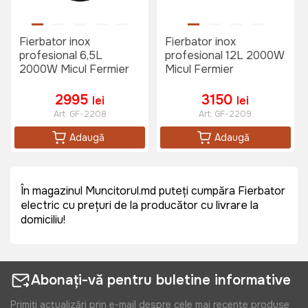
Fierbator inox
Fierbator inox
profesional 6,5L
profesional 12L 2000W
2000W Micul Fermier
Micul Fermier
2995
3150
lei
lei
Art:
GF-2208
Art:
GF-2209
Adaugă
Adaugă
În magazinul Muncitorul.md puteți cumpăra Fierbator
electric cu prețuri de la producător cu livrare la
domiciliu!
Abonați-vă pentru buletine informative
Primiți actualizări prin e-mail despre cele mai recente produse