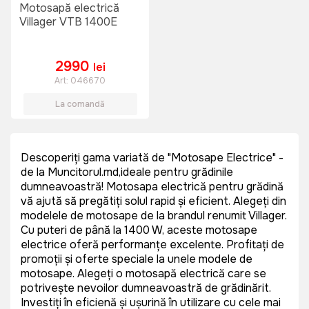
Motosapă electrică
Villager VTB 1400E
2990
lei
Art:
046670
La comandă
Descoperiți gama variată de "Motosape Electrice" -
de la Muncitorul.md,ideale pentru grădinile
dumneavoastră! Motosapa electrică pentru grădină
vă ajută să pregătiți solul rapid și eficient. Alegeți din
modelele de motosape de la brandul renumit Villager.
Cu puteri de până la 1400 W, aceste motosape
electrice oferă performanțe excelente. Profitați de
promoții și oferte speciale la unele modele de
motosape. Alegeți o motosapă electrică care se
potrivește nevoilor dumneavoastră de grădinărit.
Investiți în eficiență și ușurință în utilizare cu cele mai