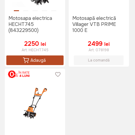
Motosapa electrica
Motosapă electrică
HECHT745
Villager VTB PRIME
(843229500)
1000 E
2250
2499
lei
lei
Art:
HECHT745
Art:
078198
Adaugă
La comandă