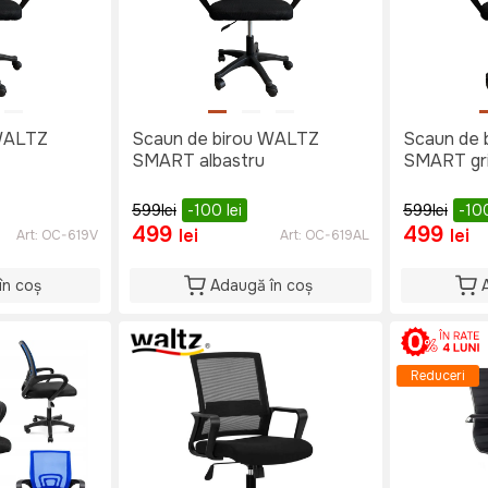
 WALTZ
Scaun de birou WALTZ
Scaun de 
SMART albastru
SMART gr
599
lei
-100
lei
599
lei
-10
499
499
lei
lei
Art:
OC-619V
Art:
OC-619AL
în coș
Adaugă în coș
Reduceri