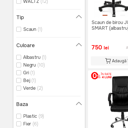
WALTZ
(12)
Tip
Scaun de birou 
SMART (albastru
Scaun
(1)
Culoare
750
lei
A
Albastru
(1)
Adaugă 
Negru
(10)
Gri
(1)
Bej
(1)
Verde
(2)
Baza
Plastic
(9)
Fier
(6)