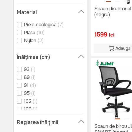
Scaun directori
Material
(negru)
Piele ecologică
(7)
Plasă
(10)
1599
lei
Nylon
(2)
Adaugă 
Înălțimea (cm)
93
(1)
89
(1)
91
(4)
95
(1)
102
(1)
109
(1)
114
(1)
Reglarea înălțimii
115
(1)
Scaun de birou 