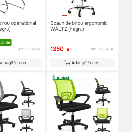
irou operational
Scaun de birou ergonomic
egru)
WALTZ (negru)
00
lei
1350
lei
Art:
OC-606L
Art:
OC-608H
Adaugă în coș
Adaugă în coș