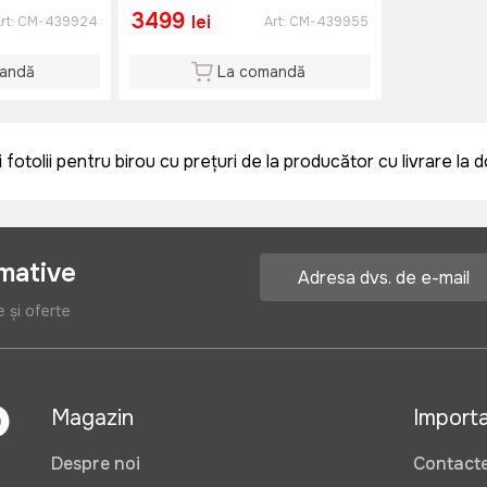
3499
lei
rt:
CM-439924
Art:
CM-439955
andă
La comandă
tolii pentru birou cu prețuri de la producător cu livrare la do
rmative
e și oferte
Magazin
Import
Despre noi
Contact