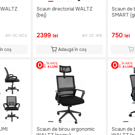
al WALTZ
Scaun directorial WALTZ
Scaun de 
(bej)
SMART (gr
2399
750
lei
lei
Art:
OC-602
Art:
OC-616
în coș
Adaugă în coș
JUMI
Scaun de birou ergonomic
Scaun de 