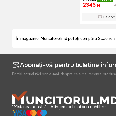
2346
lei
A
La com
În magazinul Muncitorul.md puteți cumpăra Scaune si fo
Abonați-vă pentru buletine info
Primiți actualizări prin e-mail despre cele mai recente produs
“Misiunea noastră - Atingem cel mai bun echilibru