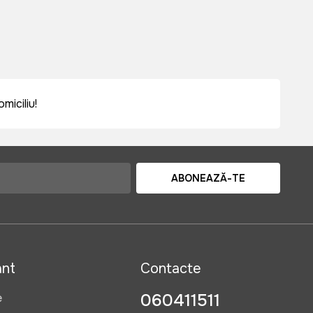
miciliu!
ABONEAZĂ-TE
ant
Contacte
060411511
e