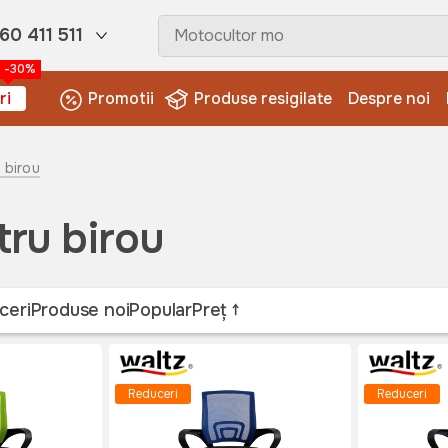
60 411 511
-30%
ri
Promotii
Produse resigilate
Despre noi
u birou
tru birou
ceri
Produse noi
Popular
Preț
Reduceri
Reduceri