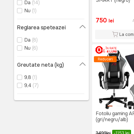
SMART (negru)
118
(2)
Da
(14)
122
(1)
Nu
(1)
750
lei
Reglarea speteazei
La com
Da
(8)
Nu
(6)
Reduceri
Greutate neta (kg)
9,8
(1)
9,4
(7)
Fotoliu gaming
(gri/negru/alb)
3499
lei
-1153
lei