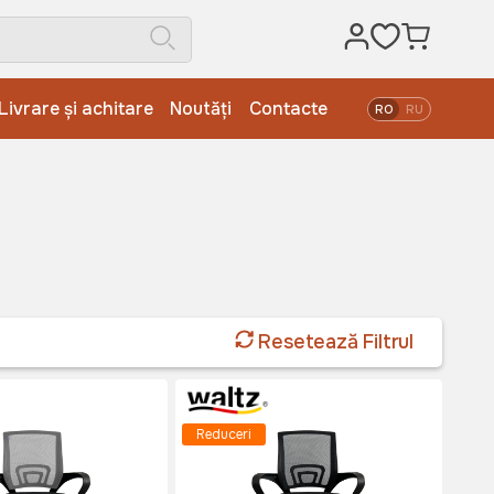
Livrare și achitare
Noutăți
Contacte
RO
RU
Resetează Filtrul
Reduceri