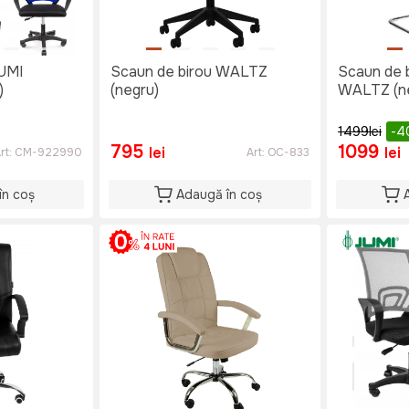
JUMI
Scaun de birou WALTZ
Scaun de b
)
(negru)
WALTZ (n
1499
lei
-4
795
1099
lei
lei
rt:
CM-922990
Art:
OC-833
în coș
Adaugă în coș