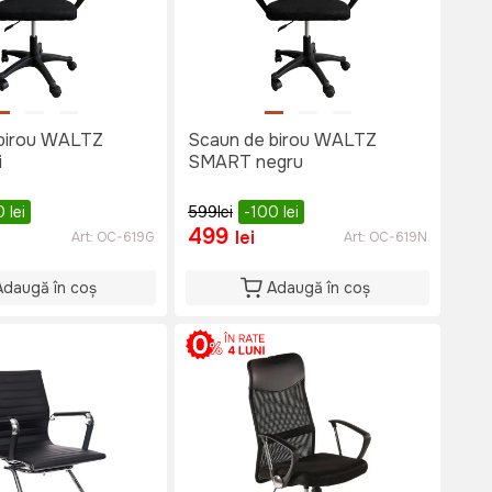
birou WALTZ
Scaun de birou WALTZ
i
SMART negru
0
lei
599
lei
-100
lei
499
lei
Art:
OC-619G
Art:
OC-619N
Adaugă în coș
Adaugă în coș