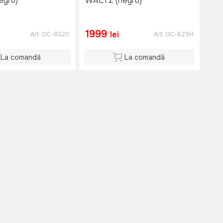
egru)
WALTZ (negru)
1999
lei
Art:
OC-8320
Art:
OC-625H
La comandă
La comandă