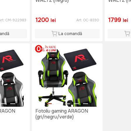
WALTZ (negru)
WALTZ (n
1200
1799
lei
lei
Art:
CM-922983
Art:
OC-8330
andă
La comandă
 ARAGON
Fotoliu gaming ARAGON
(gri/negru/verde)