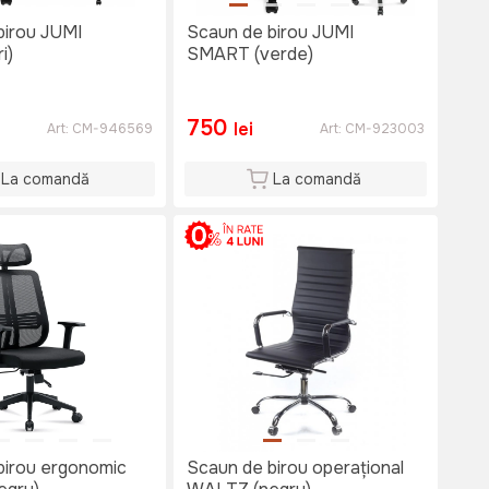
birou JUMI
Scaun de birou JUMI
i)
SMART (verde)
750
lei
Art:
CM-946569
Art:
CM-923003
La comandă
La comandă
birou ergonomic
Scaun de birou operațional