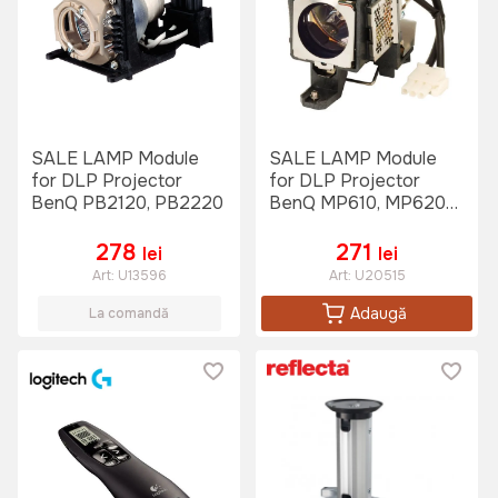
SALE LAMP Module
SALE LAMP Module
for DLP Projector
for DLP Projector
BenQ PB2120, PB2220
BenQ MP610, MP620p,
W100
278
271
lei
lei
Art:
U13596
Art:
U20515
Adaugă
La comandă