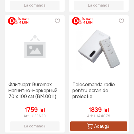
La comandă
La comandă
Флипчарт Buromax
Telecomanda radio
магнитно-маркерный
pentru ecran de
70 х 100 см (BM.0011)
proiectie
1759
1839
lei
lei
Art:
U133629
Art:
U144879
Adaugă
La comandă