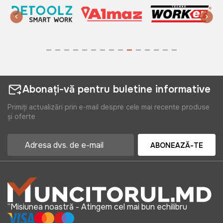
Abonați-vă pentru buletine informative
Primiți actualizări prin e-mail despre cele mai recente produse
și oferte
ABONEAZĂ-TE
“Misiunea noastră - Atingem cel mai bun echilibru