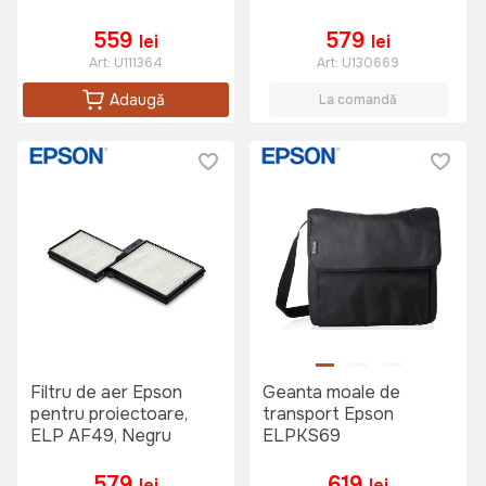
cm
559
579
lei
lei
Art:
U111364
Art:
U130669
Adaugă
La comandă
Filtru de aer Epson
Geanta moale de
pentru proiectoare,
transport Epson
ELP AF49, Negru
ELPKS69
579
619
lei
lei