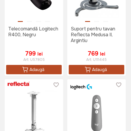
Telecomandă Logitech
Suport pentru tavan
R400, Negru
Reflecta Medusa II,
Argintiu
799
769
lei
lei
Art:
U57805
Art:
U111445
Adaugă
Adaugă