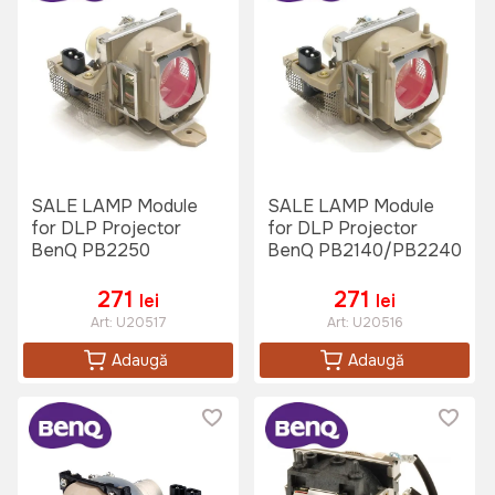
SALE LAMP Module
SALE LAMP Module
for DLP Projector
for DLP Projector
BenQ PB2250
BenQ PB2140/PB2240
271
271
lei
lei
Art:
U20517
Art:
U20516
Adaugă
Adaugă