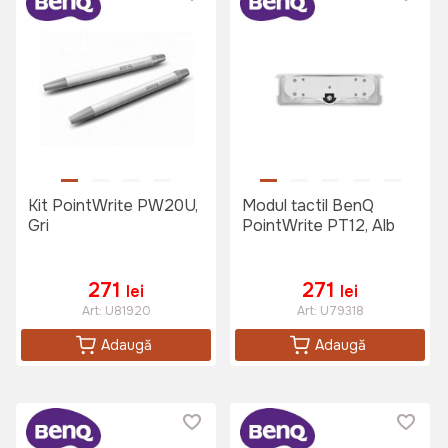
Kit PointWrite PW20U,
Modul tactil BenQ
Gri
PointWrite PT12, Alb
271
271
lei
lei
Art:
U81920
Art:
U79318
Adaugă
Adaugă