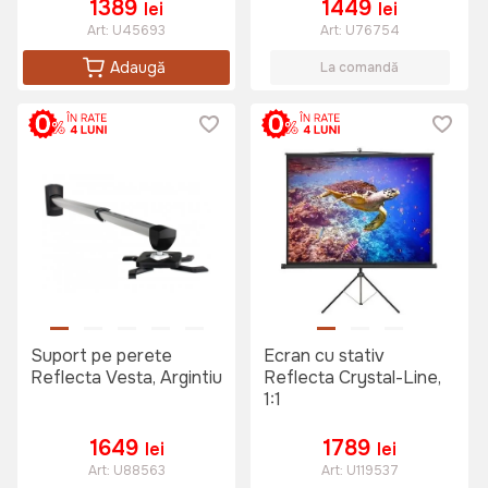
1389
1449
lei
lei
Art:
U45693
Art:
U76754
Adaugă
La comandă
Suport pe perete
Ecran cu stativ
Reflecta Vesta, Argintiu
Reflecta Crystal-Line,
1:1
1649
1789
lei
lei
Art:
U88563
Art:
U119537