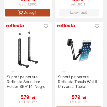
Art:
U132552
Art:
U112191
Adaugă
La comandă
Suport pe perete
Suport pe perete
Reflecta Soundbar
Reflecta Tabula Wall II
Holder SBH114, Negru
Universal Tablet
Mount, Negru
579
579
lei
lei
Art:
U205817
Art:
U205815