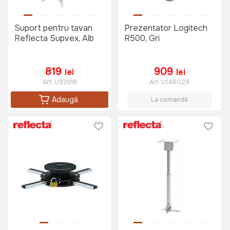
Suport pentru tavan
Prezentator Logitech
Reflecta Supvex, Alb
R500, Gri
819
909
lei
lei
Art:
U93918
Art:
U146029
Adaugă
La comandă