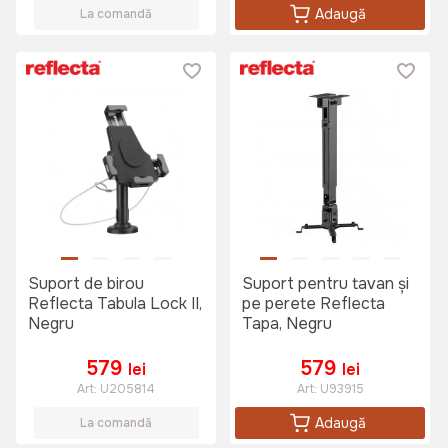
Adaugă
La comandă
Suport de birou
Suport pentru tavan și
Reflecta Tabula Lock II,
pe perete Reflecta
Negru
Tapa, Negru
579
579
lei
lei
Art:
U205814
Art:
U93915
Adaugă
La comandă