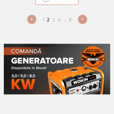
1
2
3
4
...
8