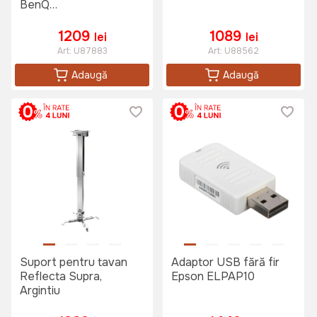
BenQ
MS504/MS506/MS524/MS527/MS517H
1209
1089
lei
lei
Art:
U87883
Art:
U88562
Adaugă
Adaugă
Suport pentru tavan
Adaptor USB fără fir
Reflecta Supra,
Epson ELPAP10
Argintiu