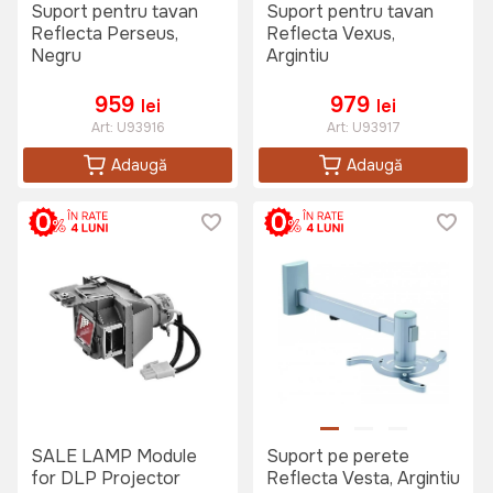
Suport pentru tavan
Suport pentru tavan
Reflecta Perseus,
Reflecta Vexus,
Negru
Argintiu
959
979
lei
lei
Art:
U93916
Art:
U93917
Adaugă
Adaugă
SALE LAMP Module
Suport pe perete
for DLP Projector
Reflecta Vesta, Argintiu