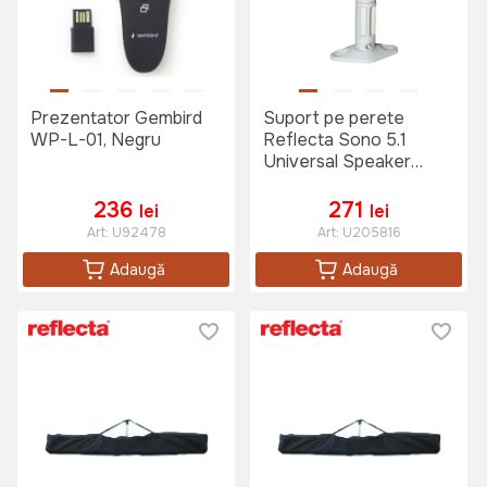
Prezentator Gembird
Suport pe perete
WP-L-01, Negru
Reflecta Sono 5.1
Universal Speaker
Brackets, White, Alb
236
271
lei
lei
Art:
U92478
Art:
U205816
Adaugă
Adaugă