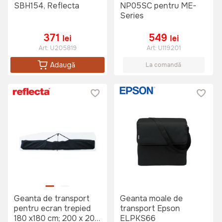
SBH154, Reflecta
NP05SC pentru ME-
Series
371
549
lei
lei
Art:
U205819
Art:
U119201
Adaugă
La comandă
Geanta de transport
Geanta moale de
pentru ecran trepied
transport Epson
180 x180 cm; 200 x 200
ELPKS66