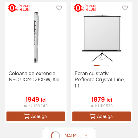
Coloana de extensie
Ecran cu stativ
NEC UCM02EX-W, Alb
Reflecta Crystal-Line,
1:1
1949
1879
lei
lei
Art:
U120249
Art:
U119538
Adaugă
Adaugă
MAI MULTE