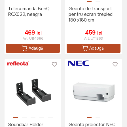
Telecomanda BenQ
Geanta de transport
RCX022, neagra
pentru ecran trepied
180 x180 cm
469
459
lei
lei
Art:
U114666
Art:
U111363
Adaugă
Adaugă
Soundbar Holder
Geanta proiector NEC