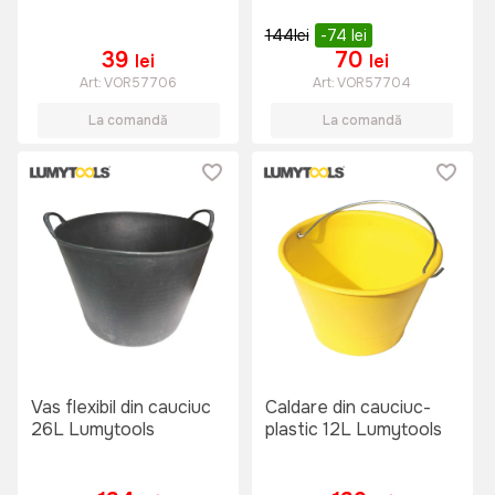
144
lei
-74
lei
39
70
lei
lei
Art:
VOR57706
Art:
VOR57704
La comandă
La comandă
Vas flexibil din cauciuc
Caldare din cauciuc-
26L Lumytools
plastic 12L Lumytools