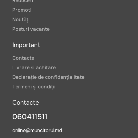
Reduceri
Promotii
Noutăți
Posturi vacante
Important
Contacte
Livrare și achitare
Declarație de confidențialitate
Termeni și condiții
Contacte
060411511
online@muncitorul.md