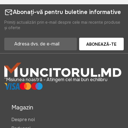
Abonați-vă pentru buletine informative
Primiți actualizări prin e-mail despre cele mai recente produse
și oferte
ABONEAZĂ-TE
“Misiunea noastră - Atingem cel mai bun echilibru
Magazin
Despre noi