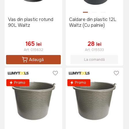
Vas din plastic rotund
Caldare din plastic 12L
90L Waltz
Waltz (Cu palnie)
165
28
lei
lei
Art:
015632
Art:
015533
Adaugă
La comandă
Promo
Promo