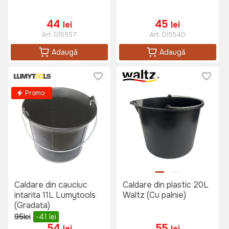
44
45
lei
lei
Art:
015557
Art:
015540
Adaugă
Adaugă
Promo
Caldare din cauciuc
Caldare din plastic 20L
intarita 11L Lumytools
Waltz (Cu palnie)
(Gradata)
95
lei
-41
lei
54
55
lei
lei