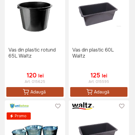
Vas din plastic rotund
Vas din plastic 60L
65L Waltz
Waltz
120
125
lei
lei
Art:
015625
Art:
015595
Adaugă
Adaugă
Promo