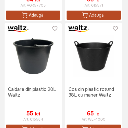
Art:
VOR57705
Art:
015571
Adaugă
Adaugă
Caldare din plastic 20L
Cos din plastic rotund
Waltz
38L cu maner Waltz
55
65
lei
lei
Art:
015564
Art:
WL-4000