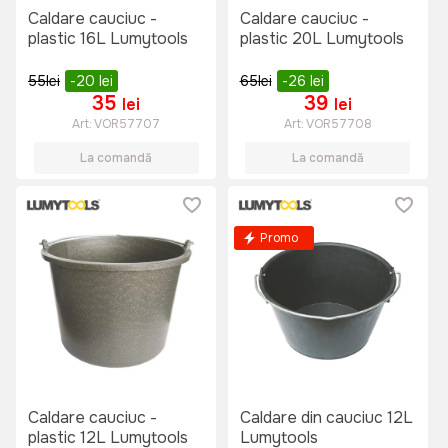
Caldare cauciuc -
Caldare cauciuc -
plastic 16L Lumytools
plastic 20L Lumytools
55
lei
-20
lei
65
lei
-26
lei
35
39
lei
lei
Art:
VOR57707
Art:
VOR57708
La comandă
La comandă
Promo
Caldare cauciuc -
Caldare din cauciuc 12L
plastic 12L Lumytools
Lumytools