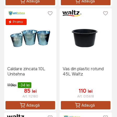
Adaugă
Adaugă
Promo
Caldare zincata 10L
Vas din plastic rotund
Unitehna
45L Waltz
119
lei
-34
lei
85
110
lei
lei
Art:
112180
Art:
015618
Adaugă
Adaugă