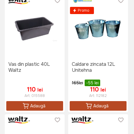
Promo
Vas din plastic 40L
Caldare zincata 12L
Waltz
Unitehna
165
lei
-55
lei
110
110
lei
lei
Art:
015588
Art:
112182
Adaugă
Adaugă