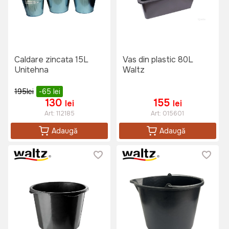
Caldare zincata 15L
Vas din plastic 80L
Unitehna
Waltz
195
lei
-65
lei
130
155
lei
lei
Art:
112185
Art:
015601
Adaugă
Adaugă