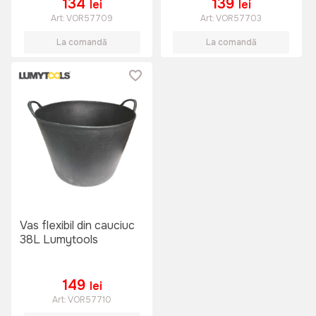
134
139
lei
lei
Art:
VOR57709
Art:
VOR57703
La comandă
La comandă
Vas flexibil din cauciuc
38L Lumytools
149
lei
Art:
VOR57710