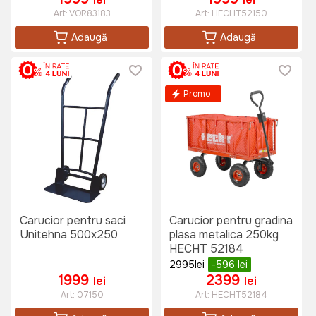
Art:
VOR83183
Art:
HECHT52150
Adaugă
Adaugă
Promo
Carucior pentru saci
Carucior pentru gradina
Unitehna 500x250
plasa metalica 250kg
HECHT 52184
2995
lei
-596
lei
1999
2399
lei
lei
Art:
07150
Art:
HECHT52184