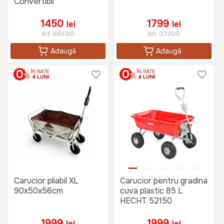
Convertibil
1450
1799
lei
lei
Art:
683310
Art:
07300
Adaugă
Adaugă
Carucior pliabil XL
Carucior pentru gradina
90x50x56cm
cuva plastic 85 L
HECHT 52150
1999
1999
lei
lei