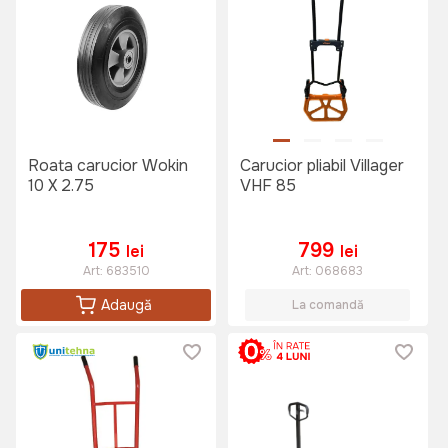
Roata carucior Wokin
Carucior pliabil Villager
10 X 2.75
VHF 85
175
799
lei
lei
Art:
683510
Art:
068683
Adaugă
La comandă