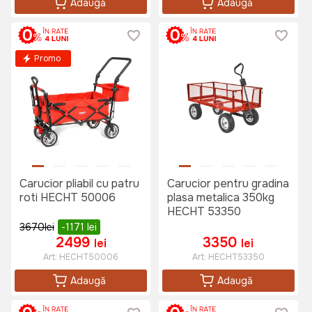
Adaugă
Adaugă
Promo
Carucior pliabil cu patru
Carucior pentru gradina
roti HECHT 50006
plasa metalica 350kg
HECHT 53350
3670
lei
-1171
lei
2499
3350
lei
lei
Art:
HECHT50006
Art:
HECHT53350
Adaugă
Adaugă