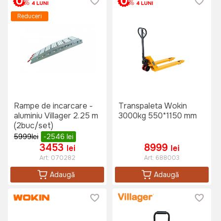
Reduceri
Rampe de incarcare -
Transpaleta Wokin
aluminiu Villager 2.25 m
3000kg 550*1150 mm
(2buc/set)
5999
lei
-2546
lei
3453
8999
lei
lei
Art:
070282
Art:
688003
Adaugă
Adaugă