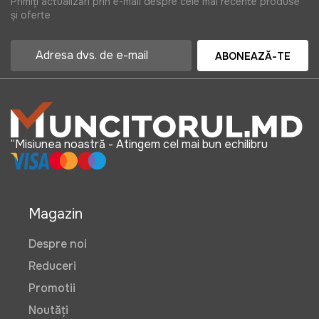
Primiți actualizări prin e-mail despre cele mai recente produse
și oferte
ABONEAZĂ-TE
“Misiunea noastră - Atingem cel mai bun echilibru
Magazin
Despre noi
Reduceri
Promotii
Noutăți