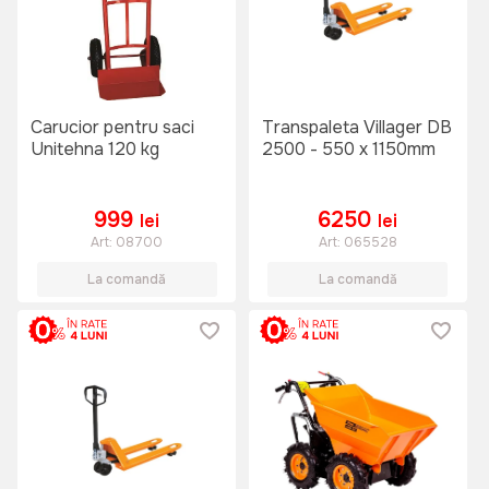
Carucior pentru saci
Transpaleta Villager DB
Unitehna 120 kg
2500 - 550 x 1150mm
999
6250
lei
lei
Art:
08700
Art:
065528
La comandă
La comandă