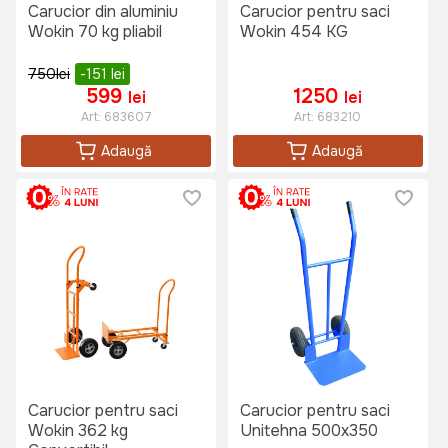
Carucior din aluminiu
Carucior pentru saci
Wokin 70 kg pliabil
Wokin 454 KG
750
lei
-151
lei
599
1250
lei
lei
Art:
683607
Art:
683210
Adaugă
Adaugă
Carucior pentru saci
Carucior pentru saci
Wokin 362 kg
Unitehna 500x350