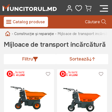
Catalog produse
Căutare
- Construcție și reparație -
Mijloace de transport incărcătu
Mijloace de transport incărcătură
Filtru
Sortează