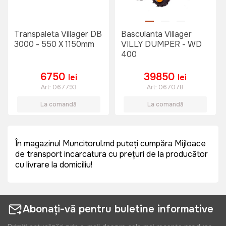
Transpaleta Villager DB
Basculanta Villager
3000 - 550 X 1150mm
VILLY DUMPER - WD
400
6750
39850
lei
lei
Art:
067793
Art:
067078
La comandă
La comandă
În magazinul Muncitorul.md puteți cumpăra Mijloace
de transport incarcatura cu prețuri de la producător
cu livrare la domiciliu!
Abonați-vă pentru buletine informative