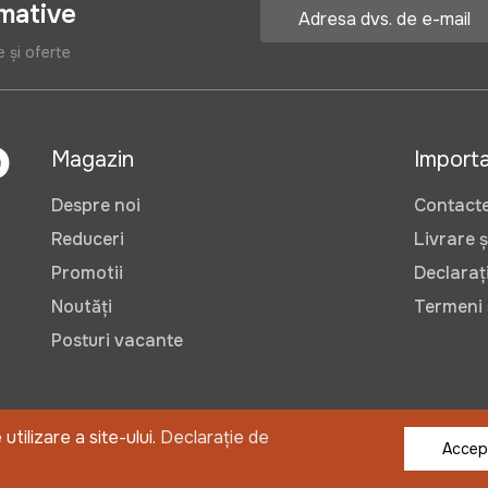
rmative
e și oferte
Magazin
Import
Despre noi
Contact
Reduceri
Livrare ș
Promotii
Declarați
Noutăți
Termeni ș
Posturi vacante
tilizare a site-ului.
Declarație de
©2026 OlisGrup SRL
Accep