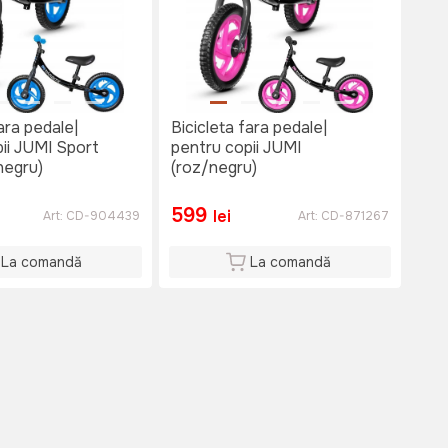
ara pedale|
Bicicleta fara pedale|
ii JUMI Sport
pentru copii JUMI
negru)
(roz/negru)
599
lei
Art:
CD-904439
Art:
CD-871267
La comandă
La comandă