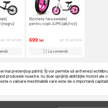
ale|
Bicicleta fara pedale|
 (negru)
pentru copii JUMI (alb/roz)
699
lei
Art:
CD-871281
Art:
CD-871304
andă
La comandă
cei mai pretențioși părinți. Îți vor permite să antrenezi echili
 produsele noastre, nu doar sprijiniți abilitățile motorii ale 
 este o valoare inestimabilă care este de o importanță capi