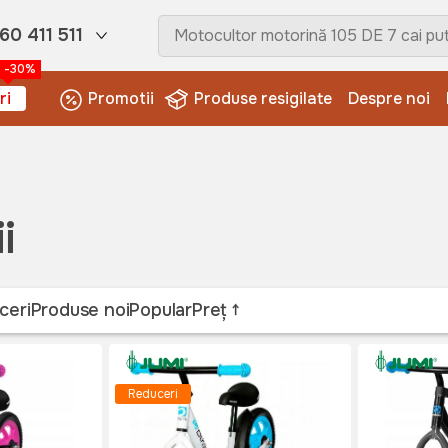
60 411 511
-30%
ri
Promotii
Produse resigilate
Despre noi
i
ceri
Produse noi
Popular
Preț
Reduceri