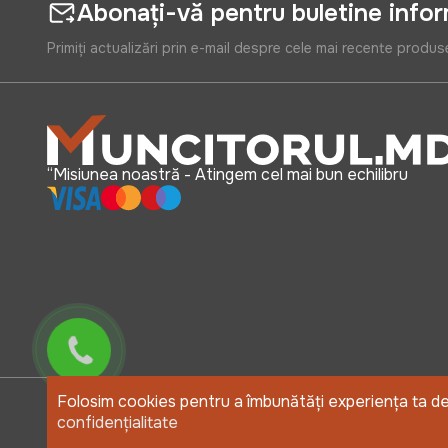
Abonați-vă pentru buletine info
Primiți actualizări prin e-mail despre cele mai recente produs
“Misiunea noastră - Atingem cel mai bun echilibru
Folosim cookies pentru a îmbunătăți experiența ta de u
confidențialitate