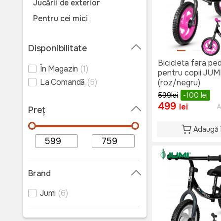
Jucării de exterior
Pentru cei mici
Disponibilitate
Bicicleta fara ped
În Magazin
(1)
pentru copii JUM
La Comandă
(5)
(roz/negru)
599
lei
-100
lei
499
lei
A
Preț
Adaugă 
Brand
Jumi
(6)