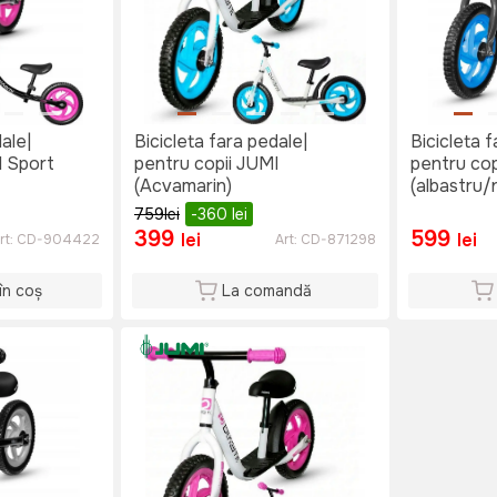
ale|
Bicicleta fara pedale|
Bicicleta f
I Sport
pentru copii JUMI
pentru cop
(Acvamarin)
(albastru/
759
lei
-360
lei
399
599
lei
lei
rt:
CD-904422
Art:
CD-871298
în coș
La comandă