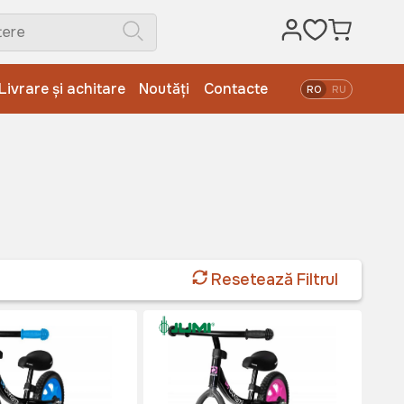
Livrare și achitare
Noutăți
Contacte
RO
RU
Resetează Filtrul