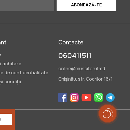
ABONEAZĂ-TE
ant
Contacte
060411511
e
i achitare
online@muncitorul.md
e de confidențialitate
Chișinău, str. Codrilor 16/1
i condiții
t