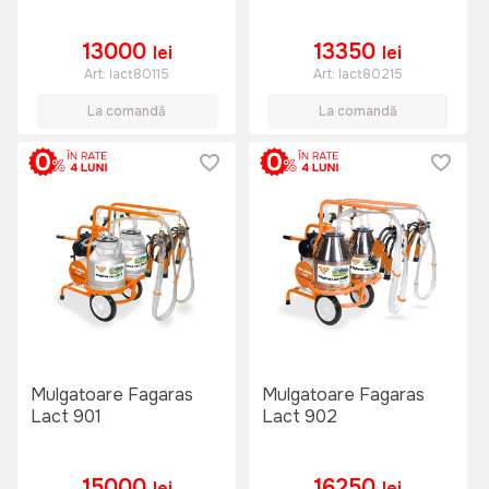
13000
13350
lei
lei
Art:
lact80115
Art:
lact80215
La comandă
La comandă
Mulgatoare Fagaras
Mulgatoare Fagaras
Lact 901
Lact 902
15000
16250
lei
lei