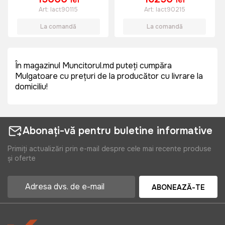
Art:
lact90115
Art:
lact90215
La comandă
La comandă
În magazinul Muncitorul.md puteți cumpăra
Mulgatoare cu prețuri de la producător cu livrare la
domiciliu!
Abonați-vă pentru buletine informative
Primiți actualizări prin e-mail despre cele mai recente produse
și oferte
ABONEAZĂ-TE