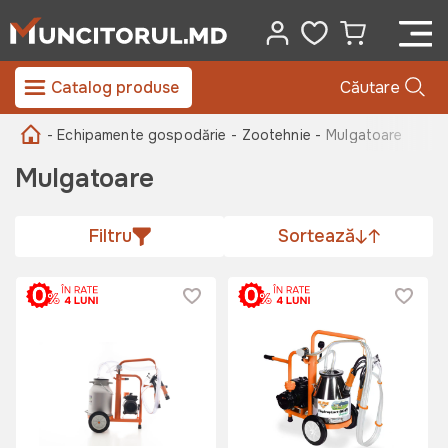
Catalog produse
Căutare
- Echipamente gospodărie
- Zootehnie -
Mulgatoare
Mulgatoare
Filtru
Sortează