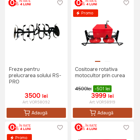
Promo
Freze pentru
Cositoare rotativa
prelucrarea solului RS-
motocultor prin curea
PRO
4500
lei
-501
lei
3500
3999
lei
lei
Art:
VOR58092
Art:
VOR58919
Adaugă
Adaugă
Promo