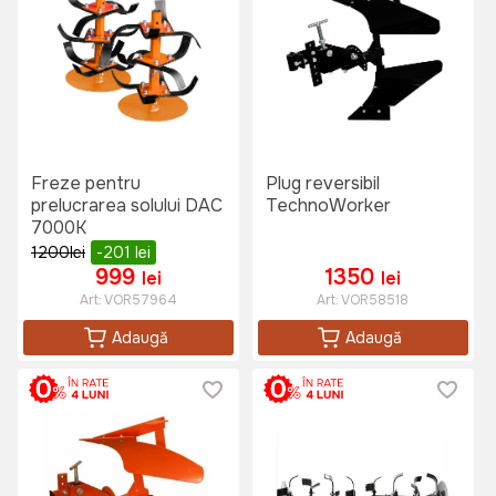
Freze pentru
Plug reversibil
prelucrarea solului DAC
TechnoWorker
7000K
1200
lei
-201
lei
999
1350
lei
lei
Art:
VOR57964
Art:
VOR58518
Adaugă
Adaugă