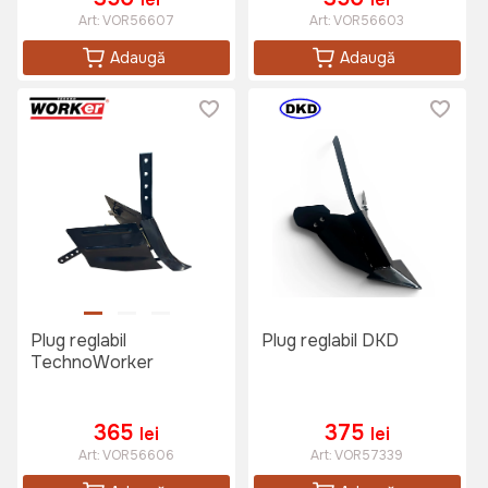
Art:
VOR56607
Art:
VOR56603
Adaugă
Adaugă
Plug reglabil
Plug reglabil DKD
TechnoWorker
365
375
lei
lei
Art:
VOR56606
Art:
VOR57339