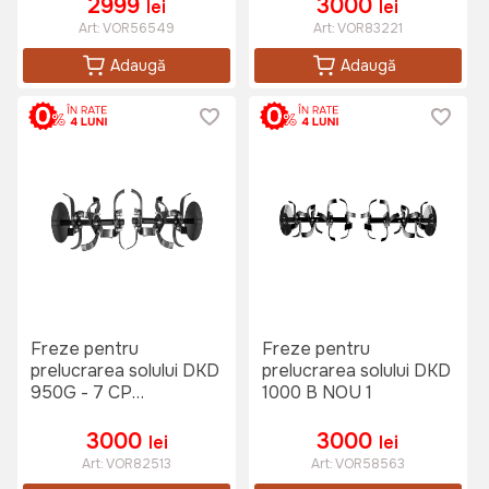
2999
3000
lei
lei
Art:
VOR56549
Art:
VOR83221
Adaugă
Adaugă
Freze pentru
Freze pentru
prelucrarea solului DKD
prelucrarea solului DKD
950G - 7 CP
1000 B NOU 1
(843290000)
3000
3000
lei
lei
Art:
VOR82513
Art:
VOR58563