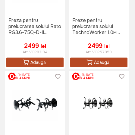
Freza pentru
Freze pentru
prelucrarea solului Rato
prelucrarea solului
RG3.6-75Q-D-II
TechnoWorker 1.0м
(843229900)
(Motorina)
2499
2499
lei
lei
Art:
VOR83194
Art:
VOR57859
Adaugă
Adaugă