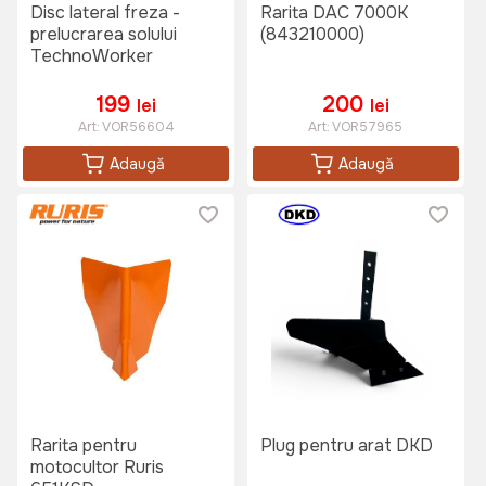
Disc lateral freza -
Rarita DAC 7000K
prelucrarea solului
(843210000)
TechnoWorker
199
200
lei
lei
Art:
VOR56604
Art:
VOR57965
Adaugă
Adaugă
Rarita pentru
Plug pentru arat DKD
motocultor Ruris