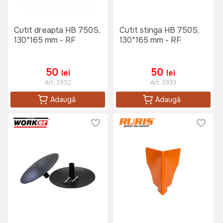
Cutit dreapta HB 750S,
Cutit stinga HB 750S,
130*165 mm - RF
130*165 mm - RF
50
50
lei
lei
Art:
3932
Art:
3933
Adaugă
Adaugă