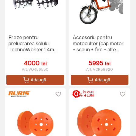
Freze pentru
Accesoriu pentru
prelucrarea solului
motocultor (cap motor
TechnoWorker 1.4m
+ scaun + fire + alte
(Motorina)
piese)
4000
5995
lei
lei
Art:
VOR56550
Art:
VOR58920
Adaugă
Adaugă