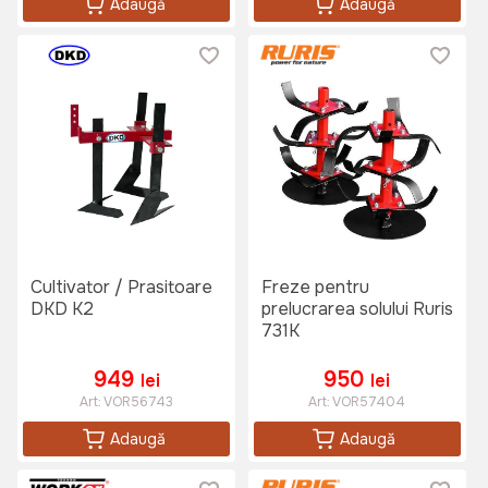
Adaugă
Adaugă
Cultivator / Prasitoare
Freze pentru
DKD K2
prelucrarea solului Ruris
731K
949
950
lei
lei
Art:
VOR56743
Art:
VOR57404
Adaugă
Adaugă