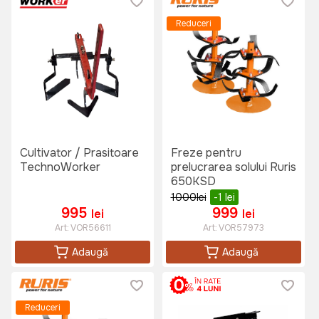
Reduceri
Cultivator / Prasitoare
Freze pentru
TechnoWorker
prelucrarea solului Ruris
650KSD
1000
lei
-1
lei
995
999
lei
lei
Art:
VOR56611
Art:
VOR57973
Adaugă
Adaugă
Reduceri