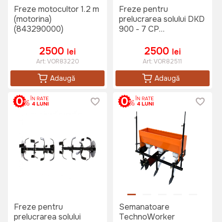
Freze motocultor 1.2 m
Freze pentru
(motorina)
prelucrarea solului DKD
(843290000)
900 - 7 CP
(843290000)
2500
2500
lei
lei
Art:
VOR83220
Art:
VOR82511
Adaugă
Adaugă
Freze pentru
Semanatoare
prelucrarea solului
TechnoWorker