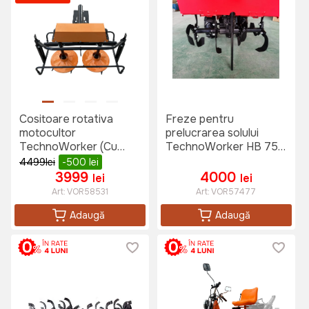
Cositoare rotativa
Freze pentru
motocultor
prelucrarea solului
TechnoWorker (Cu
TechnoWorker HB 750
reductor)
S
4499
lei
-500
lei
3999
4000
lei
lei
Art:
VOR58531
Art:
VOR57477
Adaugă
Adaugă