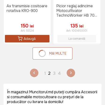
Ax transmisie cositoare
Picior reglaj adincime
rotativa KRO-900
Motocultivator
TechnoWorker HB 700
S
150
135
lei
lei
Art:
5024
Art:
100410001
Adaugă
La comandă
MAI MULTE
1
2
3
4
În magazinul Muncitorul.md puteți cumpăra Accesorii
si consumabile motocultoare cu prețuri de la
producător cu livrare la domiciliu!