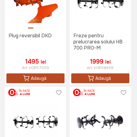
Plug reversibil DKD
Freze pentru
prelucrarea solului HB
700 PRO-M
1495
1999
lei
lei
Art:
VOR57059
Art:
VOR58658
Adaugă
Adaugă