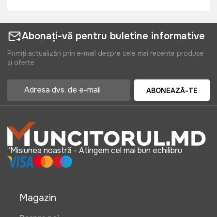
Abonați-vă pentru buletine informative
Primiți actualizări prin e-mail despre cele mai recente produse
și oferte
ABONEAZĂ-TE
“Misiunea noastră - Atingem cel mai bun echilibru
Magazin