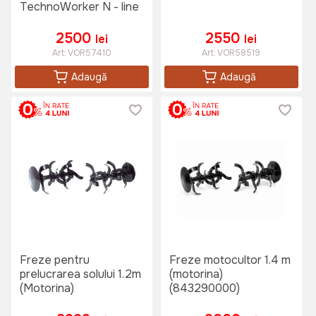
TechnoWorker N - line
2500
2550
lei
lei
Art:
VOR57410
Art:
VOR58519
Adaugă
Adaugă
Freze pentru
Freze motocultor 1.4 m
prelucrarea solului 1.2m
(motorina)
(Motorina)
(843290000)