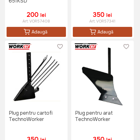
651KSD
200
350
lei
lei
Art:
VOR57408
Art:
VOR57341
Adaugă
Adaugă
Plug pentru cartofi
Plug pentru arat
TechnoWorker
TechnoWorker
350
350
lei
lei