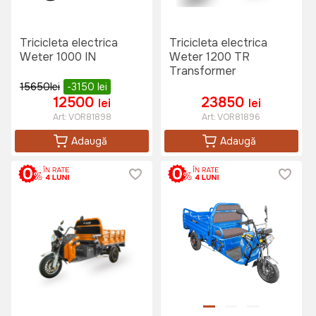
Tricicleta electrica
Tricicleta electrica
Weter 1000 IN
Weter 1200 TR
Transformer
15650
lei
-3150
lei
12500
23850
lei
lei
Art:
VOR81898
Art:
VOR81896
Adaugă
Adaugă