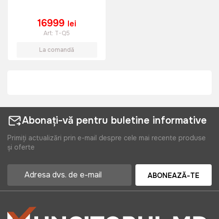
16999
lei
Art:
T-Q5
La comandă
Abonați-vă pentru buletine informative
Primiți actualizări prin e-mail despre cele mai recente produse
și oferte
ABONEAZĂ-TE