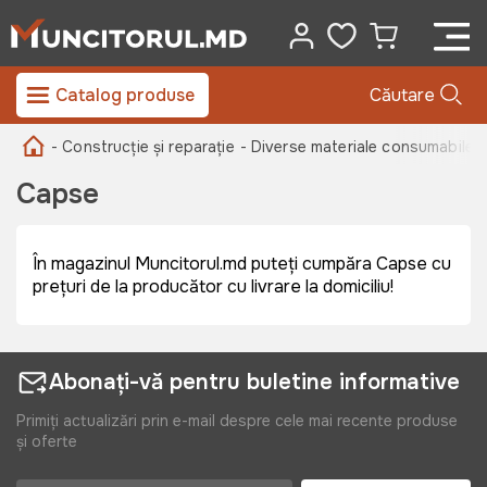
Catalog produse
Căutare
- Construcție și reparație
- Diverse materiale consumabile -
Capse
În magazinul Muncitorul.md puteți cumpăra Capse cu
prețuri de la producător cu livrare la domiciliu!
Abonați-vă pentru buletine informative
Primiți actualizări prin e-mail despre cele mai recente produse
și oferte