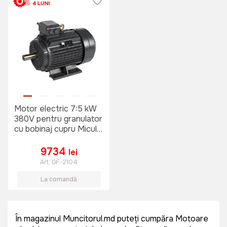
Motor electric 7:5 kW
380V pentru granulator
cu bobinaj cupru Micul
Fermier
9734
lei
Art:
GF-2104
La comandă
În magazinul Muncitorul.md puteți cumpăra Motoare