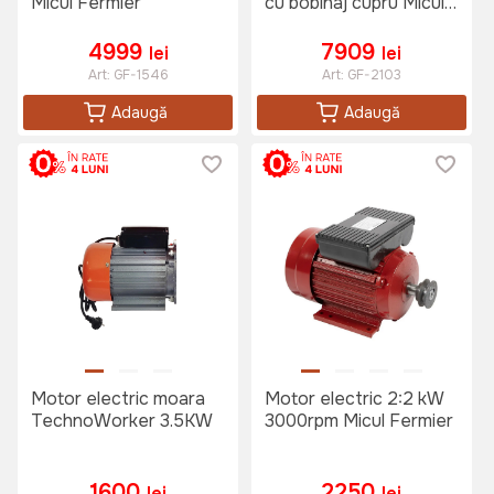
Micul Fermier
cu bobinaj cupru Micul
Fermier
4999
7909
lei
lei
Art:
GF-1546
Art:
GF-2103
Adaugă
Adaugă
Motor electric moara
Motor electric 2:2 kW
TechnoWorker 3.5KW
3000rpm Micul Fermier
1600
2250
lei
lei