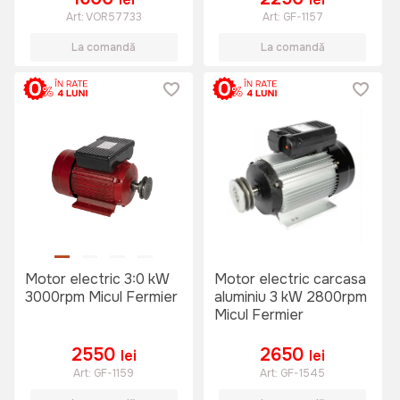
Art:
VOR57733
Art:
GF-1157
La comandă
La comandă
Motor electric 3:0 kW
Motor electric carcasa
3000rpm Micul Fermier
aluminiu 3 kW 2800rpm
Micul Fermier
2550
2650
lei
lei
Art:
GF-1159
Art:
GF-1545