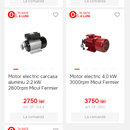
La comandă
La comandă
Motor electric carcasa
Motor electric 4,0 kW
aluminiu 2:2 kW
3000rpm Micul Fermier
2800rpm Micul Fermier
2750
3750
lei
lei
Art:
GF-1544
Art:
GF-1160
La comandă
La comandă