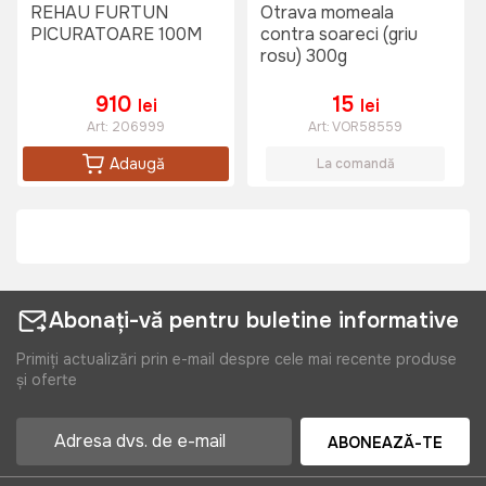
REHAU FURTUN
Otrava momeala
PICURATOARE 100M
contra soareci (griu
rosu) 300g
910
15
lei
lei
Art:
206999
Art:
VOR58559
Adaugă
La comandă
Abonați-vă pentru buletine informative
Primiți actualizări prin e-mail despre cele mai recente produse
și oferte
ABONEAZĂ-TE