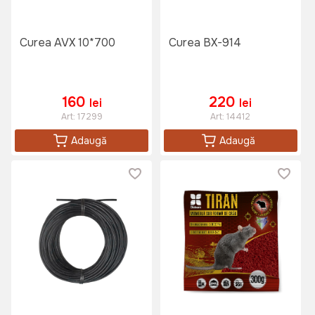
Curea AVX 10*700
Curea BX-914
160
220
lei
lei
Art:
17299
Art:
14412
Adaugă
Adaugă