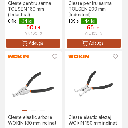
Cleste pentru sarma
Cleste pentru sarma
TOLSEN 160 mm
TOLSEN 200 mm
(Industrial)
(Industrial)
84
lei
-34
lei
109
lei
-44
lei
50
65
lei
lei
Art:
10043
Art:
10345
Adaugă
Adaugă
Cleste elastic arbore
Cleste elastic alezaj
WOKIN 180 mm inclinat
WOKIN 180 mm inclinat