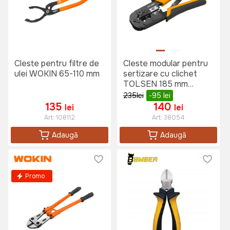
Cleste pentru filtre de
Cleste modular pentru
ulei WOKIN 65-110 mm
sertizare cu clichet
TOLSEN 185 mm
(Industrial)
235
lei
-95
lei
135
140
lei
lei
Art:
108112
Art:
38054
Adaugă
Adaugă
Promo