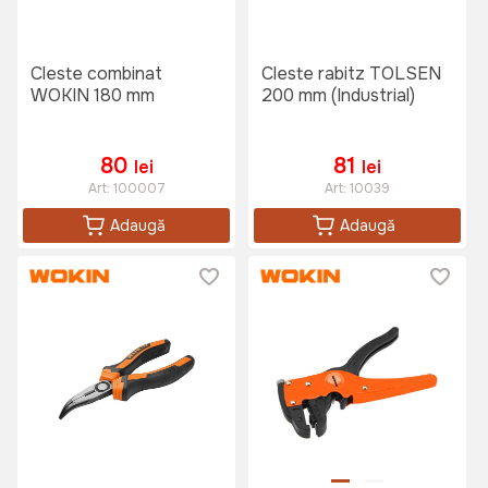
Cleste combinat
Cleste rabitz TOLSEN
WOKIN 180 mm
200 mm (Industrial)
80
81
lei
lei
Art:
100007
Art:
10039
Adaugă
Adaugă