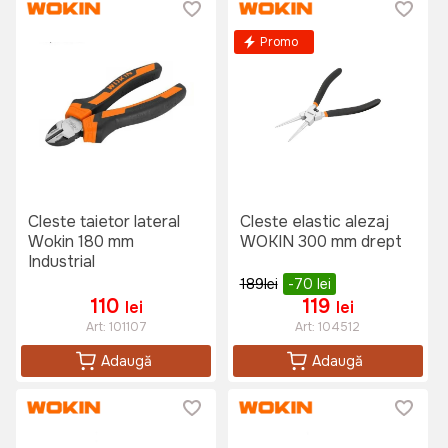
Promo
Cleste taietor lateral
Cleste elastic alezaj
Wokin 180 mm
WOKIN 300 mm drept
Industrial
189
lei
-70
lei
110
119
lei
lei
Art:
101107
Art:
104512
Adaugă
Adaugă