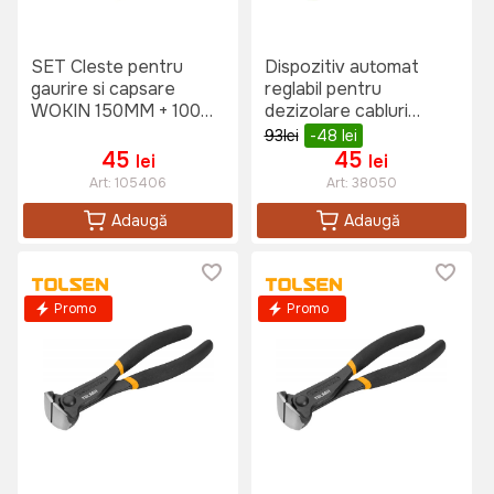
SET Cleste pentru
Dispozitiv automat
gaurire si capsare
reglabil pentru
WOKIN 150MM + 100
dezizolare cabluri
Capse
TOLSEN 0:5-6 mm
93
lei
-48
lei
45
45
lei
lei
Art:
105406
Art:
38050
Adaugă
Adaugă
Promo
Promo