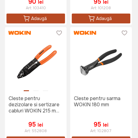
90
95
lei
lei
Art:
103410
Art:
101208
Adaugă
Adaugă
Cleste pentru
Cleste pentru sarma
dezizolare si sertizare
WOKIN 180 mm
cabluri WOKIN 215 mm
(Industrial)
95
95
lei
lei
Art:
552808
Art:
102807