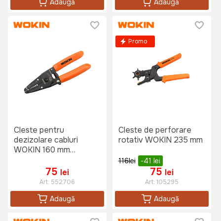
Adaugă
Adaugă
Promo
Cleste pentru
Cleste de perforare
dezizolare cabluri
rotativ WOKIN 235 mm
WOKIN 160 mm
(Industrial)
116
lei
-41
lei
75
75
lei
lei
Art:
552706
Art:
105295
Adaugă
Adaugă