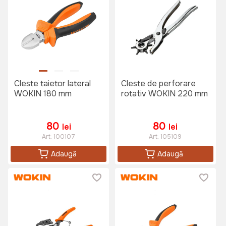
Cleste taietor lateral
Cleste de perforare
WOKIN 180 mm
rotativ WOKIN 220 mm
80
80
lei
lei
Art:
100107
Art:
105109
Adaugă
Adaugă