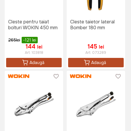
Cleste pentru taiat
Cleste taietor lateral
bolturi WOKIN 450 mm
Bomber 180 mm
265
lei
-121
lei
144
145
lei
lei
Art:
103818
Art:
073289
Adaugă
Adaugă