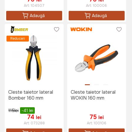
Art:
104507
Art:
100006
Adaugă
Adaugă
Reduceri
Cleste taietor lateral
Cleste taietor lateral
Bomber 160 mm
WOKIN 160 mm
115
lei
-41
lei
74
75
lei
lei
Art:
073288
Art:
100106