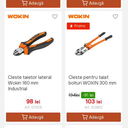
Adaugă
Adaugă
Promo
Cleste taietor lateral
Cleste pentru taiat
Wokin 160 mm
bolturi WOKIN 300 mm
Industrial
194
lei
-91
lei
98
103
lei
lei
Art:
101106
Art:
103812
Adaugă
Adaugă