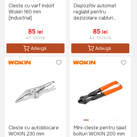
Cleste cu varf indoit
Dispozitiv automat
Wokin 160 mm
reglabil pentru
(Industrial)
dezizolare cabluri
WOKIN 0:5-6 mm
85
85
lei
lei
Art:
101306
Art:
552506
Adaugă
Adaugă
Cleste cu autoblocare
Mini-cleste pentru taiat
WOKIN 230 mm
bolturi WOKIN 200 mm