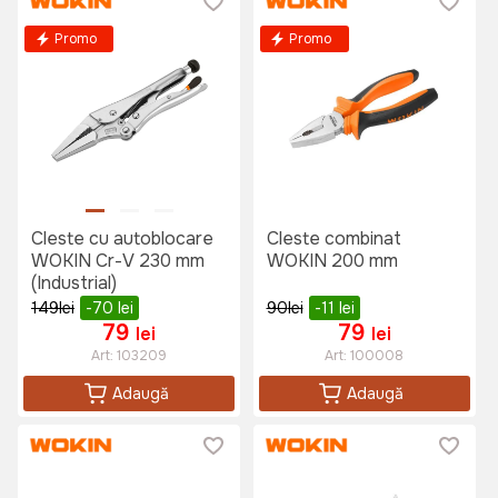
Promo
Promo
Cleste cu autoblocare
Cleste combinat
WOKIN Cr-V 230 mm
WOKIN 200 mm
(Industrial)
149
lei
-70
lei
90
lei
-11
lei
79
79
lei
lei
Art:
103209
Art:
100008
Adaugă
Adaugă