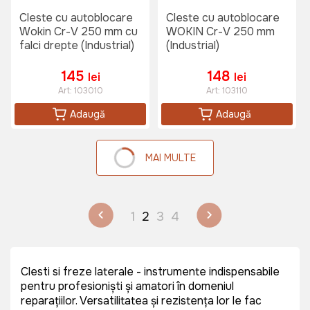
Cleste cu autoblocare
Cleste cu autoblocare
Wokin Cr-V 250 mm cu
WOKIN Cr-V 250 mm
falci drepte (Industrial)
(Industrial)
145
148
lei
lei
Art:
103010
Art:
103110
Adaugă
Adaugă
MAI MULTE
1
2
3
4
Clesti si freze laterale - instrumente indispensabile
pentru profesioniști și amatori în domeniul
reparațiilor. Versatilitatea și rezistența lor le fac