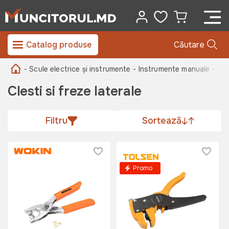
Catalog produse
Căutare
- Scule electrice și instrumente
- Instrumente manuale -
Cle
Clesti si freze laterale
Filtru
Sortează
Promo