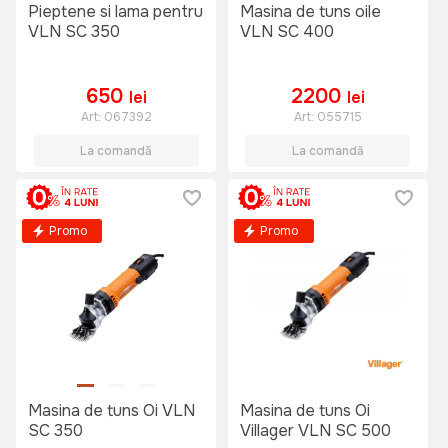
Pieptene si lama pentru
Masina de tuns oile
VLN SC 350
VLN SC 400
650
2200
lei
lei
Art:
067392
Art:
055715
La comandă
La comandă
Promo
Promo
Masina de tuns Oi VLN
Masina de tuns Oi
SC 350
Villager VLN SC 500