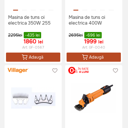
Masina de tuns oi
Masina de tuns oi
electrica 350W 255
electrica 400W
2295
lei
-435
lei
2695
lei
-696
lei
1860
1999
lei
lei
Art:
GF-0567
Art:
GF-0040
Adaugă
Adaugă