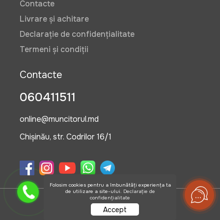
Contacte
Livrare și achitare
Declarație de confidențialitate
Termeni și condiții
Contacte
060411511
online@muncitorul.md
Chișinău, str. Codrilor 16/1
Folosim cookies pentru a îmbunătăți experiența ta
de utilizare a site-ului.
Declarație de
confidențialitate
©2026 OlisGrup SRL
Accept