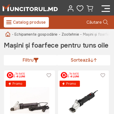
Catalog produse
Căutare
- Echipamente gospodărie
- Zootehnie -
Mașini și foarfece
Mașini și foarfece pentru tuns oile
Filtru
Sortează
Promo
Promo