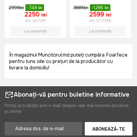
2999
lei
-749
lei
3885
lei
-1286
lei
2250
2599
lei
lei
Art:
067391
Art:
077398
La comandă
La comandă
În magazinul Muncitorul.md puteți cumpăra Foarfece
pentru tuns oile cu prețuri de la producător cu
livrare la domiciliu!
Abonați-vă pentru buletine informative
Primiți actualizări prin e-mail despre cele mai recente produse
și oferte
ABONEAZĂ-TE