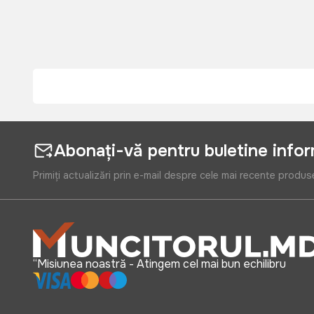
Abonați-vă pentru buletine info
Primiți actualizări prin e-mail despre cele mai recente produs
“Misiunea noastră - Atingem cel mai bun echilibru