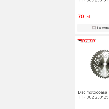
TT-1003 255*3T
70
lei
La com
Disc motocoasa
TT-1002 230*25