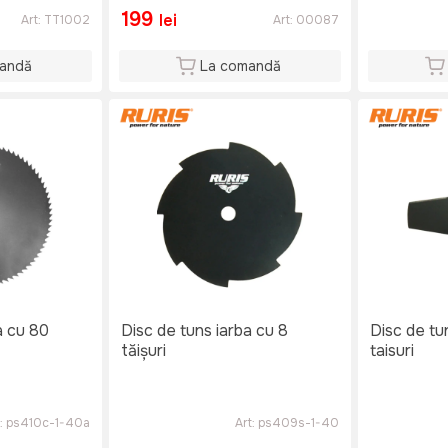
199
lei
Art:
TT1002
Art:
00087
andă
La comandă
a cu 80
Disc de tuns iarba cu 8
Disc de tu
tăişuri
taisuri
:
ps410c-1-40a
Art:
ps409s-1-40