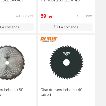
255x25.4x40T
TT-1001 255*25:4*40T
89
lei
Art:
GF-1292
Art:
TT1001
La comandă
La comandă
ns iarba cu 80
Disc de tuns iarba cu 40
a
taisuri