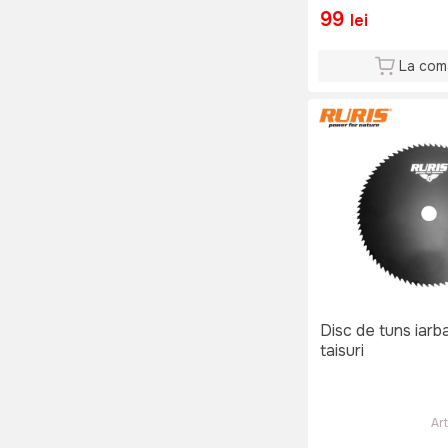
99
lei
La com
Disc de tuns iarb
taisuri
Art