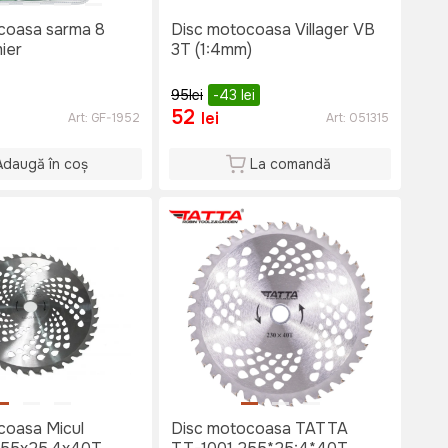
coasa sarma 8
Disc motocoasa Villager VB
ier
3T (1:4mm)
95
lei
-43
lei
52
lei
Art:
GF-1952
Art:
051315
Adaugă în coș
La comandă
coasa Micul
Disc motocoasa TATTA