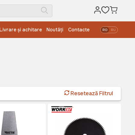
Livrare și achitare
Noutăți
Contacte
RO
RU
Resetează Filtrul