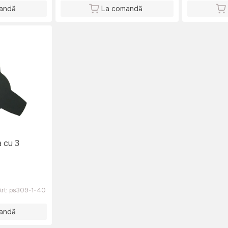
andă
La comandă
a cu 3
Art:
ps309-1-40
andă