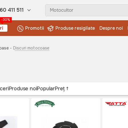
60 411 511
-30%
ri
Promotii
Produse resigilate
Despre noi
oase -
Discuri motocoase
ceri
Produse noi
Popular
Preț