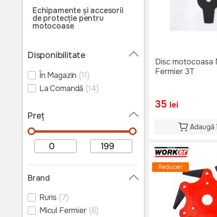
Echipamente și accesorii
de protecție pentru
motocoase
Disponibilitate
Disc motocoasa 
Fermier 3T
În Magazin
(11)
La Comandă
(14)
35
lei
Preț
Adaugă 
Reduceri
Brand
Ruris
(7)
Micul Fermier
(6)