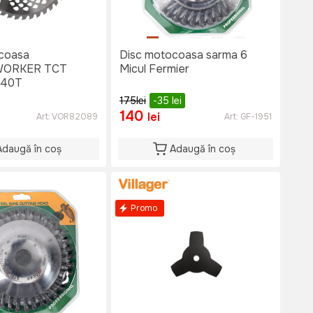
coasa
Disc motocoasa sarma 6
ORKER TCT
Micul Fermier
*40T
175
lei
-35
lei
140
lei
Art:
VOR82089
Art:
GF-1951
Adaugă în coș
Adaugă în coș
Promo