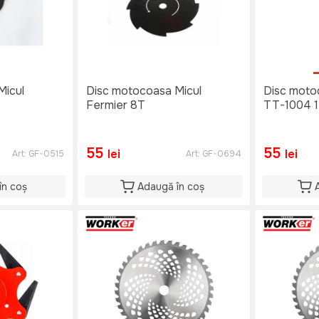
Micul
Disc motocoasa Micul
Disc mot
Fermier 8T
TT-1004 1
55
55
lei
lei
Art:
GF-0515
Art:
GF-0694
în coș
Adaugă în coș