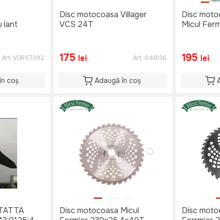
Disc motocoasa Villager
Disc moto
 lant
VCS 24T
Micul Ferm
175
195
lei
lei
Art:
VOR57392
Art:
048136
în coș
Adaugă în coș
 TATTA
Disc motocoasa Micul
Disc moto