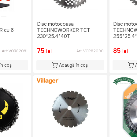
Disc motocoasa
Disc moto
 cu 6
TECHNOWORKER TCT
TECHNOW
230*25.4*40T
255*25.4
75
85
lei
lei
Art:
VOR82091
Art:
VOR82090
în coș
Adaugă în coș