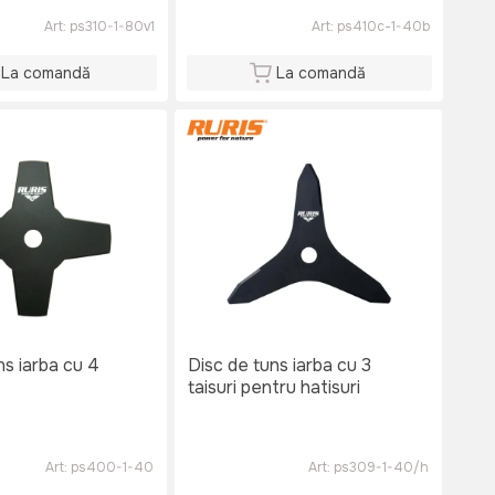
Art:
ps310-1-80v1
Art:
ps410c-1-40b
La comandă
La comandă
ns iarba cu 4
Disc de tuns iarba cu 3
taisuri pentru hatisuri
Art:
ps400-1-40
Art:
ps309-1-40/h