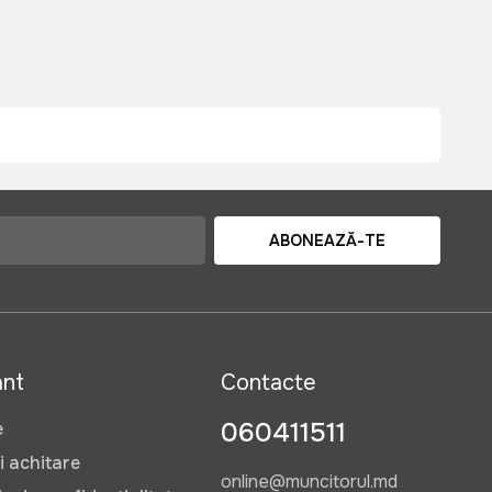
ABONEAZĂ-TE
ant
Contacte
060411511
e
i achitare
online@muncitorul.md