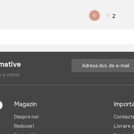
1
2
rmative
e și oferte
Magazin
Import
Despre noi
Contact
Reduceri
Livrare ș