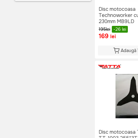
80T
(2)
Disc motocoasa
Technoworker cu
230mm MB9LD
195
lei
-26
lei
169
lei
Adaugă 
Disc motocoasa