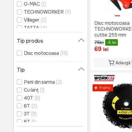
O-MAC
(1)
TECHNOWORKER
(5)
Villager
(2)
Disc motocoasa
TATTA
(4)
TECHNOWORKER
cutite 255 mm
Tip produs
75
lei
-6
lei
69
lei
Disc motocoasa
(18)
Adaugă 
Tip
Perii din sarma
(2)
Promo
Cu lanț
(1)
40T
(6)
6T
(2)
3T
(3)
8T
(1)
2T
(1)