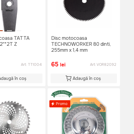
ocoasa TATTA
Disc motocoasa
2''*2T Z
TECHNOWORKER 80 dinti,
255mm x 1,4 mm
65
lei
Art:
TT1004
Art:
VOR82092
Adaugă în coș
Adaugă în coș
Promo