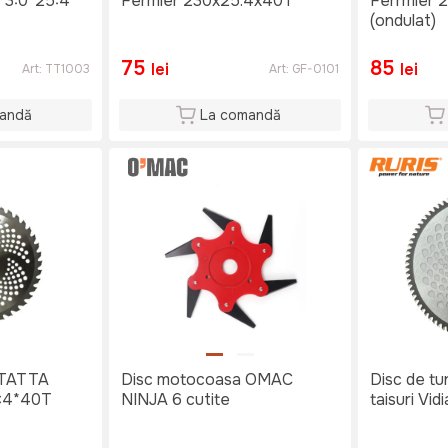
*3:0*25:4
Fermier 230x25.4x40T
Ferrmier 
(ondulat)
75
85
lei
lei
Art:
TT1003
Art:
GF-0101
andă
La comandă
 TATTA
Disc motocoasa OMAC
Disc de tu
:4*40T
NINJA 6 cutite
taisuri Vidi