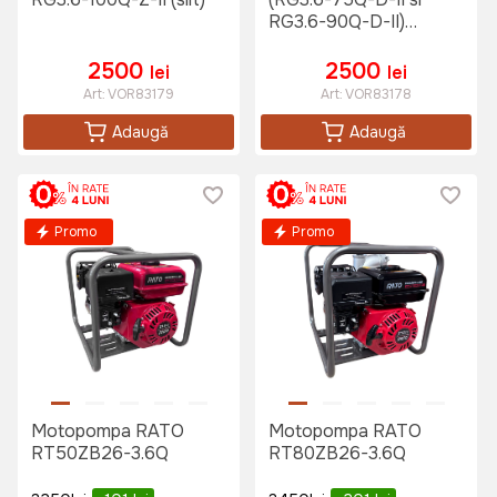
RG3.6-90Q-D-II)
(sponca)
2500
2500
lei
lei
Art:
VOR83179
Art:
VOR83178
Adaugă
Adaugă
Promo
Promo
Motopompa RATO
Motopompa RATO
RT50ZB26-3.6Q
RT80ZB26-3.6Q