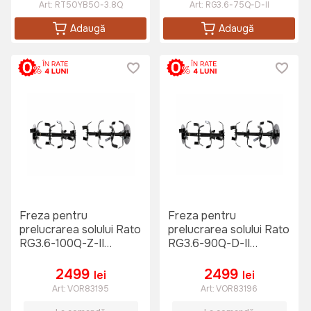
Art:
RT50YB50-3.8Q
Art:
RG3.6-75Q-D-II
Adaugă
Adaugă
Freza pentru
Freza pentru
prelucrarea solului Rato
prelucrarea solului Rato
RG3.6-100Q-Z-II
RG3.6-90Q-D-II
(843229900)
(843229900)
2499
2499
lei
lei
Art:
VOR83195
Art:
VOR83196