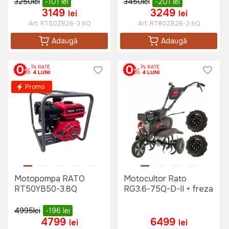
3250
lei
-101
lei
3450
lei
-201
lei
3149
3249
lei
lei
Art:
RT50ZB26-3.6Q
Art:
RT80ZB26-3.6Q
Adaugă
Adaugă
Promo
Motopompa RATO
Motocultor Rato
RT50YB50-3.8Q
RG3.6-75Q-D-II + freza
4995
lei
-196
lei
4799
6499
lei
lei