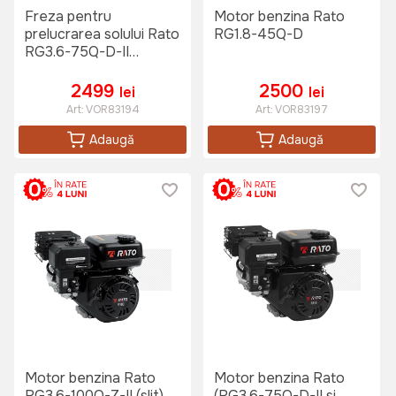
Freza pentru
Motor benzina Rato
prelucrarea solului Rato
RG1.8-45Q-D
RG3.6-75Q-D-II
(843229900)
2499
2500
lei
lei
Art:
VOR83194
Art:
VOR83197
Adaugă
Adaugă
Motor benzina Rato
Motor benzina Rato
RG3.6-100Q-Z-II (slit)
(RG3.6-75Q-D-II si