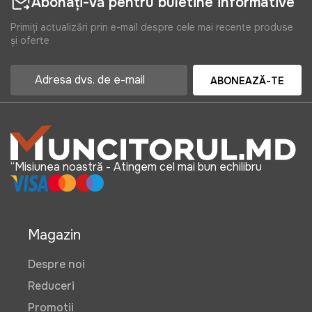
Abonați-vă pentru buletine informative
Primiți actualizări prin e-mail despre cele mai recente produse
și oferte
ABONEAZĂ-TE
“Misiunea noastră - Atingem cel mai bun echilibru
Magazin
Despre noi
Reduceri
Promotii