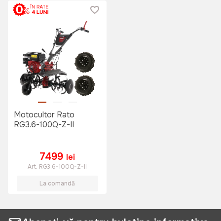
Motocultor Rato
RG3.6-100Q-Z-II
7499
lei
Art:
RG3.6-100Q-Z-II
La comandă