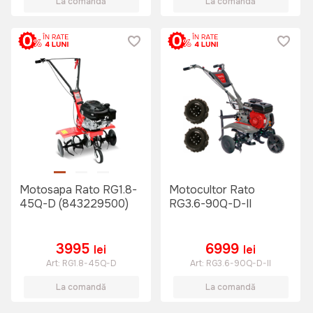
La comandă
La comandă
Motosapa Rato RG1.8-
Motocultor Rato
45Q-D (843229500)
RG3.6-90Q-D-II
3995
6999
lei
lei
Art:
RG1.8-45Q-D
Art:
RG3.6-90Q-D-II
La comandă
La comandă