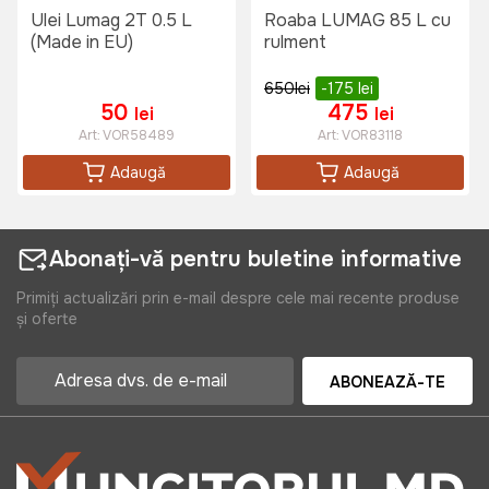
Ulei Lumag 2T 0.5 L
Roaba LUMAG 85 L cu
(Made in EU)
rulment
650
lei
-175
lei
50
475
lei
lei
Art:
VOR58489
Art:
VOR83118
Adaugă
Adaugă
Abonați-vă pentru buletine informative
Primiți actualizări prin e-mail despre cele mai recente produse
și oferte
ABONEAZĂ-TE