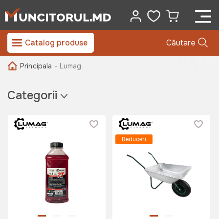
Catalog produse
Căutare
Principala
- Lumag
Categorii
Reduceri