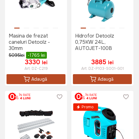
Masina de frezat
Hidrofor Detoolz
caneluri Detoolz -
0,75KW 24L,
30mm
AUTOJET-100B
5095
lei
-1765
lei
3330
3885
lei
lei
Art:
DZ-C219
Art:
DZ-P103-S001-G01
Adaugă
Adaugă
Promo