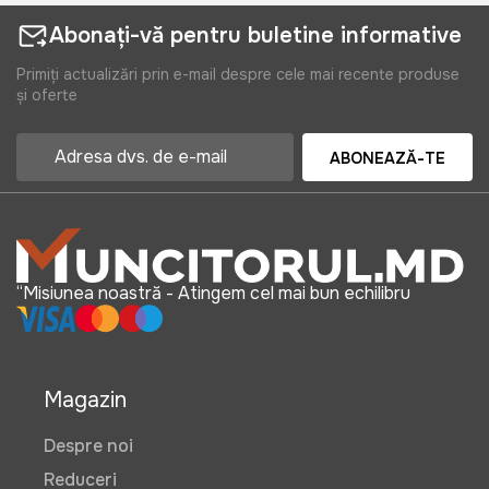
Abonați-vă pentru buletine informative
Primiți actualizări prin e-mail despre cele mai recente produse
și oferte
ABONEAZĂ-TE
“Misiunea noastră - Atingem cel mai bun echilibru
Magazin
Despre noi
Reduceri