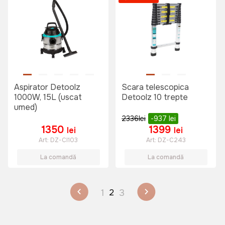
Aspirator Detoolz
Scara telescopica
1000W, 15L (uscat
Detoolz 10 trepte
umed)
2336
lei
-937
lei
1350
1399
lei
lei
Art:
DZ-CI103
Art:
DZ-C243
La comandă
La comandă
1
3
2