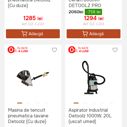
(Cu duze)
DETOOLZ PRO
2050
lei
-756
lei
1285
1294
lei
lei
Art:
DZ-C223
Art:
DZ-C213
Adaugă
Adaugă
Masina de tencuit
Aspirator industrial
pneumatica tavane
Detoolz 1000W, 20L
Detoolz (Cu duze)
(uscat umed)