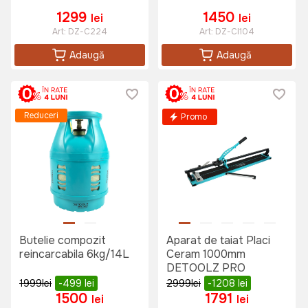
1299
1450
lei
lei
Art:
DZ-C224
Art:
DZ-CI104
Adaugă
Adaugă
Reduceri
Promo
Butelie compozit
Aparat de taiat Placi
reincarcabila 6kg/14L
Ceram 1000mm
DETOOLZ PRO
1999
lei
-499
lei
2999
lei
-1208
lei
1500
1791
lei
lei