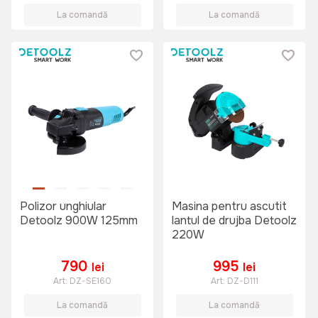
La comandă
La comandă
Polizor unghiular
Masina pentru ascutit
Detoolz 900W 125mm
lantul de drujba Detoolz
220W
790
995
lei
lei
Art:
DZ-SE160
Art:
DZ-D111
La comandă
La comandă