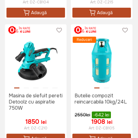
Art:
DZ-CB104
Art:
DZ-C215
Adaugă
Adaugă
Reduceri
Masina de slefuit pereti
Butelie compozit
Detoolz cu aspiratie
reincarcabila 10kg/24L
750W
2550
lei
-642
lei
1850
1908
lei
lei
Art:
DZ-C210
Art:
DZ-CB105