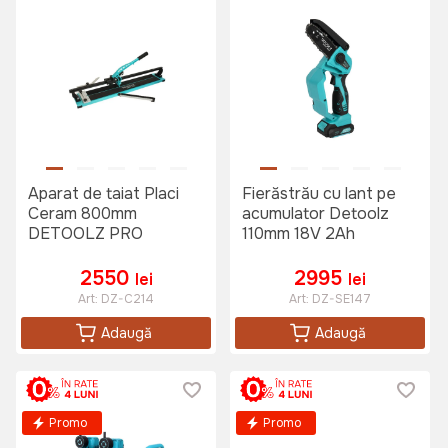
Aparat de taiat Placi
Fierăstrău cu lant pe
Ceram 800mm
acumulator Detoolz
DETOOLZ PRO
110mm 18V 2Ah
2550
2995
lei
lei
Art:
DZ-C214
Art:
DZ-SE147
Adaugă
Adaugă
Promo
Promo