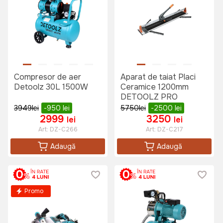
Compresor de aer
Aparat de taiat Placi
Detoolz 30L 1500W
Ceramice 1200mm
DETOOLZ PRO
3949
lei
-950
lei
5750
lei
-2500
lei
2999
3250
lei
lei
Art:
DZ-C266
Art:
DZ-C217
Adaugă
Adaugă
Promo