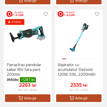
Adaugă
Adaugă
Promo
Fierastrau pendular
Aspirator cu
sabie 18V fara perii
acumulator Detoolz
200mm
120W, 0,8L 2200mAh
3550
lei
-1287
lei
2263
2335
lei
lei
Art:
DZ-SE183
Art:
DZ-CI102
Adaugă
Adaugă