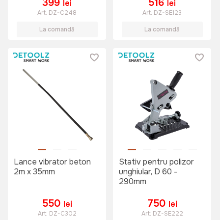
399
516
lei
lei
Art:
DZ-C248
Art:
DZ-SE123
La comandă
La comandă
Lance vibrator beton
Stativ pentru polizor
2m x 35mm
unghiular, D 60 -
290mm
550
750
lei
lei
Art:
DZ-C302
Art:
DZ-SE222