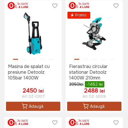
Promo
Masina de spalat cu
Fierastrau circular
presiune Detoolz
stationar Detoolz
105bar 1400W
1400W 210mm
3950
lei
-1462
lei
2450
2488
lei
lei
Art:
DZ-CI107
Art:
DZ-SE106
Adaugă
Adaugă