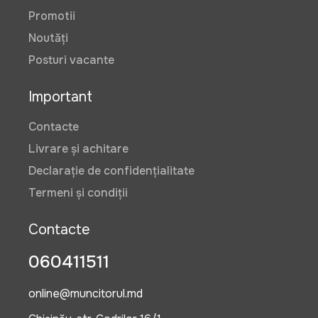
Promotii
Noutăți
Posturi vacante
Important
Contacte
Livrare și achitare
Declarație de confidențialitate
Termeni și condiții
Contacte
060411511
online@muncitorul.md