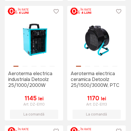
Aeroterma electrica
Aeroterma electrica
industriala Detoolz
ceramica Detoolz
25/1000/2000W
25/1500/3000W, PTC
1145
1170
lei
lei
Art:
DZ-EI110
Art:
DZ-EI113
La comandă
La comandă