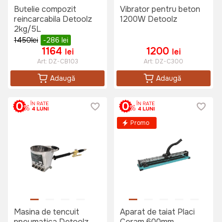
Butelie compozit
Vibrator pentru beton
reincarcabila Detoolz
1200W Detoolz
2kg/5L
1450
lei
-286
lei
1164
1200
lei
lei
Art:
DZ-CB103
Art:
DZ-C300
Adaugă
Adaugă
Promo
Masina de tencuit
Aparat de taiat Placi
pneumatica Detoolz
Ceram 600mm