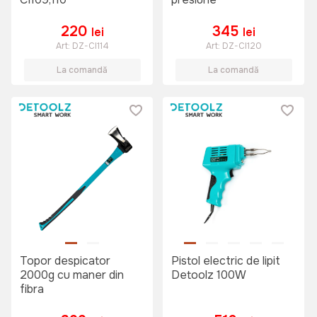
220
345
lei
lei
Art:
DZ-CI114
Art:
DZ-CI120
La comandă
La comandă
Topor despicator
Pistol electric de lipit
2000g cu maner din
Detoolz 100W
fibra