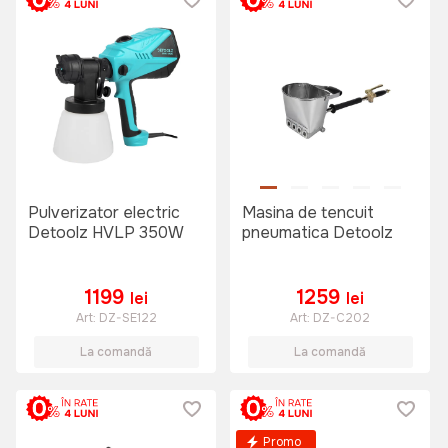
Pulverizator electric
Masina de tencuit
Detoolz HVLP 350W
pneumatica Detoolz
1199
1259
lei
lei
Art:
DZ-SE122
Art:
DZ-C202
La comandă
La comandă
Promo