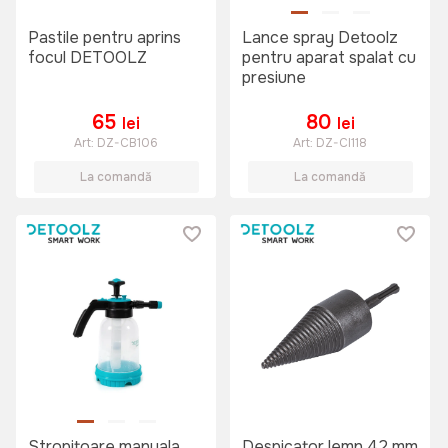
Pastile pentru aprins
Lance spray Detoolz
focul DETOOLZ
pentru aparat spalat cu
presiune
65
80
lei
lei
Art:
DZ-CB106
Art:
DZ-CI118
La comandă
La comandă
Stropitoare manuala
Despicator lemn 42 mm