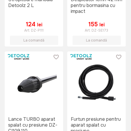
Detoolz 2 L
pentru bormasina cu
impact
124
155
lei
lei
Art:
DZ-P111
Art:
DZ-SE173
La comandă
La comandă
Lance TURBO aparat
Furtun presiune pentru
spalat cu presiune DZ-
aparat spalat cu
CI109,110
presiune