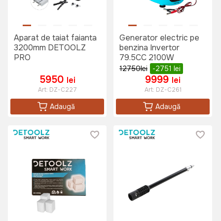
Aparat de taiat faianta
Generator electric pe
3200mm DETOOLZ
benzina Invertor
PRO
79.5CC 2100W
12750
lei
-2751
lei
5950
9999
lei
lei
Art:
DZ-C227
Art:
DZ-C261
Adaugă
Adaugă