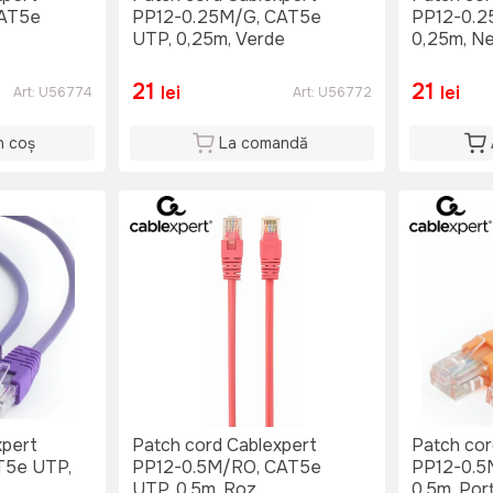
CAT5e
PP12-0.25M/G, CAT5e
PP12-0.2
UTP, 0,25m, Verde
0,25m, N
21
21
lei
lei
Art:
U56774
Art:
U56772
n coș
La comandă
xpert
Patch cord Cablexpert
Patch cor
T5e UTP,
PP12-0.5M/RO, CAT5e
PP12-0.5
UTP, 0,5m, Roz
0,5m, Por