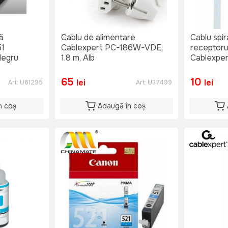
ă
Cablu de alimentare
Cablu spir
51
Cablexpert PC-186W-VDE,
receptorul
Negru
1.8 m, Alb
Cablexpe
Alb
65
10
lei
lei
Art:
U61295
Art:
U37499
n coș
Adaugă în coș