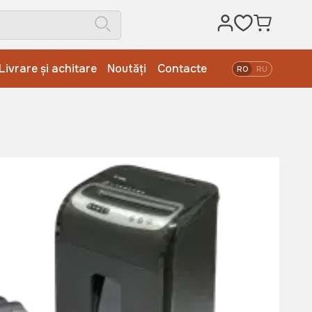
Livrare și achitare
Noutăți
Contacte
RO
RU