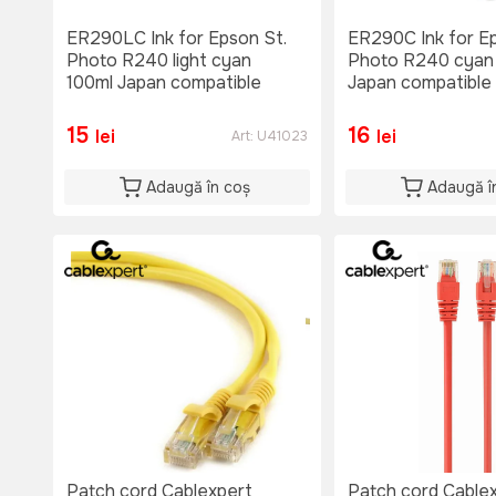
ER290LC Ink for Epson St.
ER290C Ink for Ep
Photo R240 light cyan
Photo R240 cyan
100ml Japan compatible
Japan compatible
15
16
lei
lei
Art:
U41023
Adaugă în coș
Adaugă î
Patch cord Cablexpert
Patch cord Cable