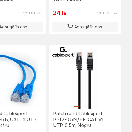
24
lei
Art:
U58761
Art:
U25368
Adaugă în coș
Adaugă în coș
d Cablexpert
Patch cord Cablexpert
M/B, CAT5e UTP,
PP12-0.5M/BK, CAT5e
astru
UTP, 0,5m, Negru