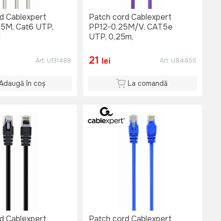
d Cablexpert
Patch cord Cablexpert
5M, Cat6 UTP,
PP12-0.25M/V, CAT5e
i
UTP, 0,25m,
21
lei
Art:
U131488
Art:
U84455
Adaugă în coș
La comandă
d Cablexpert
Patch cord Cablexpert