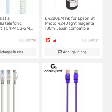
alat al
ER290LM Ink for Epson St.
ui telefonic
Photo R240 light magenta
rt TC4P4CS-2M,
100ml Japan compatible
15
lei
Art:
U110718
Art:
U41024
Adaugă în coș
Adaugă în coș