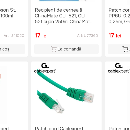
son St.
Recipient de cerneală
Patch cor
 100ml
ChinaMate CLI-521, CLI-
PP6U-0.2
521 cyan 250ml ChinaMate,
0,25m, Gr
Cyan
17
17
lei
lei
Art:
U41020
Art:
U77360
n coș
La comandă
xpert
Patch cord Cablexpert
Patch cor