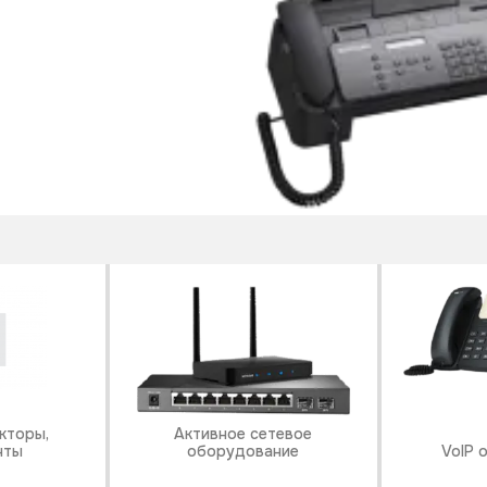
кторы,
Активное сетевое
нты
оборудование
VoIP 