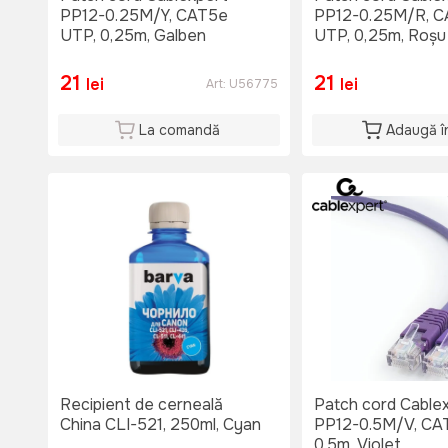
PP12-0.25M/Y, CAT5e
PP12-0.25M/R, 
UTP, 0,25m, Galben
UTP, 0,25m, Roșu
21
21
lei
lei
Art:
U56775
La comandă
Adaugă î
Recipient de cerneală
Patch cord Cable
China CLI-521, 250ml, Cyan
PP12-0.5M/V, CA
0,5m, Violet