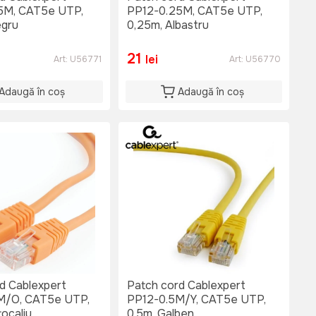
5M, CAT5e UTP,
PP12-0.25M, CAT5e UTP,
egru
0,25m, Albastru
21
lei
Art:
U56771
Art:
U56770
Adaugă în coș
Adaugă în coș
d Cablexpert
Patch cord Cablexpert
M/O, CAT5e UTP,
PP12-0.5M/Y, CAT5e UTP,
tocaliu
0,5m, Galben