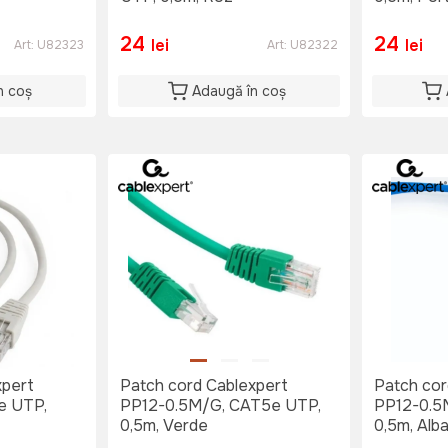
24
24
lei
lei
Art:
U82323
Art:
U82322
n coș
Adaugă în coș
xpert
Patch cord Cablexpert
Patch cor
e UTP,
PP12-0.5M/G, CAT5e UTP,
PP12-0.5
0,5m, Verde
0,5m, Alb