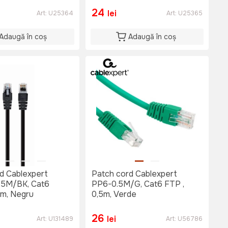
24
lei
Art:
U25364
Art:
U25365
Adaugă în coș
Adaugă în coș
d Cablexpert
Patch cord Cablexpert
5M/BK, Cat6
PP6-0.5M/G, Cat6 FTP ,
5m, Negru
0,5m, Verde
26
lei
Art:
U131489
Art:
U56786