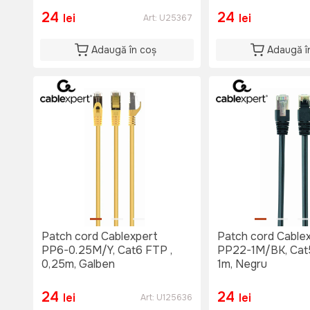
24
24
lei
lei
Art:
U25367
Adaugă în coș
Adaugă î
Patch cord Cablexpert
Patch cord Cable
PP6-0.25M/Y, Cat6 FTP ,
PP22-1M/BK, Cat
0,25m, Galben
1m, Negru
24
24
lei
lei
Art:
U125636