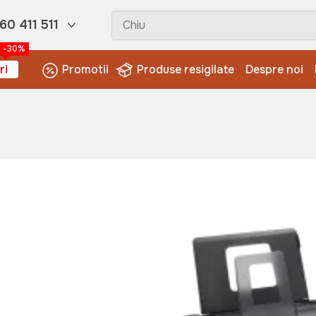
60 411 511
-30%
ri
Promotii
Produse resigilate
Despre noi