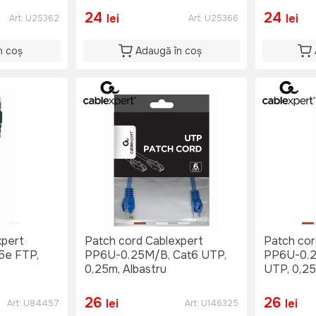
24
24
lei
lei
Art:
U25362
Art:
U25366
n coș
Adaugă în coș
xpert
Patch cord Cablexpert
Patch cor
5e FTP,
PP6U-0.25M/B, Cat6 UTP,
PP6U-0.2
0,25m, Albastru
UTP, 0,2
26
26
lei
lei
Art:
U84457
Art:
U146325