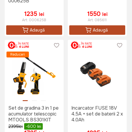
000625B
1235
1550
lei
lei
Art:
000625B
Art:
085611
Adaugă
Adaugă
Reduceri
Set de gradina 3 in 1 pe
Incarcator FUSE 18V
acumulator telescopic
4,5A + set de baterii 2 x
MTOOLS BS301KIT
4.0Ah
2395
lei
-600
lei