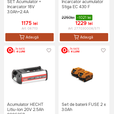
SET Acumulator +
Incarcator acumulator
Incarcator 18V
Stiga EC 430 F
3.0Ah+2.4A
2250
lei
-1021
lei
1175
1229
lei
lei
Art:
067113
Art:
277030008/ST1
Adaugă
Adaugă
Acumulator HECHT
Set de baterii FUSE 2 x
Litiu-Ion 20V 2.5Ah
3.0Ah