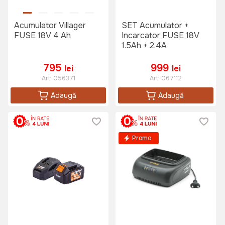
Acumulator Villager
SET Acumulator +
FUSE 18V 4 Ah
Incarcator FUSE 18V
1.5Ah + 2.4A
795
999
lei
lei
Art:
056371
Art:
067112
Adaugă
Adaugă
Promo