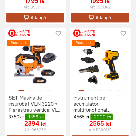
1795
1995
lei
lei
Art:
BS301KIT
Art:
083382
Adaugă
Adaugă
Reduceri
Reduceri
SET Masina de
Instrument pe
insurubat VLN 3220 +
acumulator
Fierestrau vertical VLN
multifunctional
1120
MTOOLS BS6013F
3750
lei
-1356
lei
4565
lei
-2000
lei
2394
2565
lei
lei
Art:
066252
Art:
BS6013F