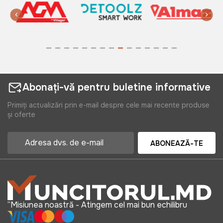
Abonați-vă pentru buletine informative
Primiți actualizări prin e-mail despre cele mai recente produse
și oferte
ABONEAZĂ-TE
“Misiunea noastră - Atingem cel mai bun echilibru