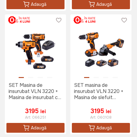
Adaugă
Adaugă
SET Masina de
SET masina de
insurubat VLN 3220 +
insurubat VLN 3220 +
Masina de insurubat cu
Masina de slefuit
percutie VLN 3420
unghiulara VLN 4320
3195
3195
lei
lei
Art:
066251
Art:
060108
Adaugă
Adaugă