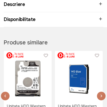
Descriere
Disponibilitate
Produse similare
 class="card__img">
Unitate HDD Western
Unitate HDD Western