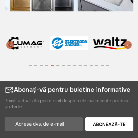
Abonați-vă pentru buletine informative
Primiți actualizări prin e-mail despre cele mai recente produse
și oferte
ABONEAZĂ-TE