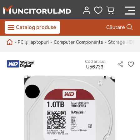
Catalog produse
Căutare
- PC și laptopuri
- Computer Components
- Storage HDD
-
Cod articol:
U56739