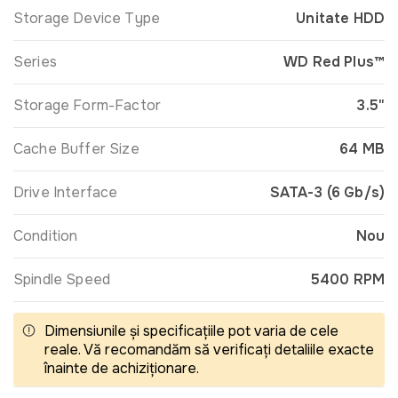
Storage Device Type
Unitate HDD
Series
WD Red Plus™
Storage Form-Factor
3.5"
Cache Buffer Size
64 MB
Drive Interface
SATA-3 (6 Gb/s)
Condition
Nou
Spindle Speed
5400 RPM
Dimensiunile și specificațiile pot varia de cele
reale. Vă recomandăm să verificați detaliile exacte
înainte de achiziționare.