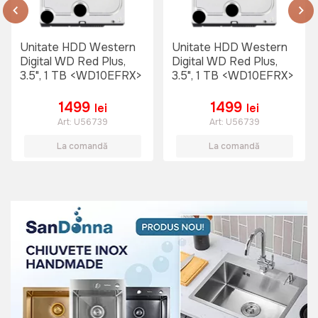
Unitate HDD Western
Unitate HDD Western
Digital WD Red Plus,
Digital WD Red Plus,
3.5", 1 TB <WD10EFRX>
3.5", 1 TB <WD10EFRX>
1499
1499
lei
lei
Art:
U56739
Art:
U56739
La comandă
La comandă