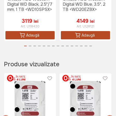
Digital WD Black, 2.5"/7
Digital WD Blue, 3.5", 2
mm, 1 TB <WD10SPSX>
TB <WD20EZBX>
3119
4149
lei
lei
Art:
U118430
Art:
U128121
Adaugă
Adaugă
Produse vizualizate