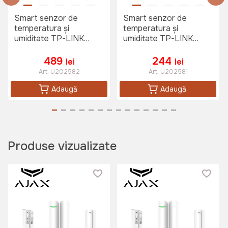
Smart senzor de
Smart senzor de
temperatura și
temperatura și
umiditate TP-LINK
umiditate TP-LINK
Tapo T315, Alb
Tapo T310, Alb
489
244
lei
lei
Art:
U202582
Art:
U202581
Adaugă
Adaugă
Produse vizualizate