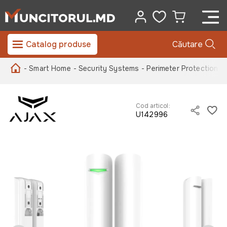
Catalog produse
Căutare
- Smart Home
- Security Systems
- Perimeter Protection
-
Cod articol:
U142996