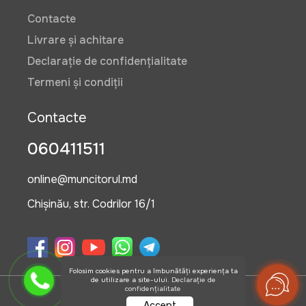
Contacte
Livrare și achitare
Declarație de confidențialitate
Termeni și condiții
Contacte
060411511
online@muncitorul.md
Chișinău, str. Codrilor 16/1
Folosim cookies pentru a îmbunătăți experiența ta
de utilizare a site-ului.
Declarație de
confidențialitate
©2026 OlisGrup SRL
Accept