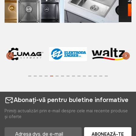
Abonați-vă pentru buletine informative
Primiți actualizări prin e-mail despre cele mai recente produse
și oferte
ABONEAZĂ-TE