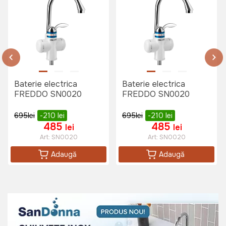
Art:
SN9030S
1150 lei
845 lei
Baterie electrica
Baterie electrica
Chiuveta blat anticalcar| inox
FREDDO SN0020
FREDDO SN0020
FREDDO 43:5*76 - 0:6(304) E
SN9002D
Art:
SN9002D
695
lei
-210
lei
695
lei
-210
lei
485
485
lei
lei
Art:
SN0020
Art:
SN0020
1024 lei
Adaugă
Adaugă
777 lei
Chiuveta masca anticalcar| inox
FREDDO 50*80 - 0:6(304) EC
SN9001S
Art:
SN9001S