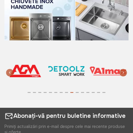
999 lei
805 lei
Chiuveta blat anticalcar| inox
SANITEC 43:5*76 - 0:6(430) E
C408D
Art:
C408D
799 lei
Abonați-vă pentru buletine informative
Primiți actualizări prin e-mail despre cele mai recente produse
și oferte