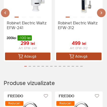
SN9004D
Art:
SN9004D
Robinet Electric Waltz
Robinet Electric Waltz
1085 lei
EFW-241
EFW-312
707 lei
399
lei
-100
lei
299
499
lei
lei
Chiuveta handmade WALTZ HDA
Art:
EFW-241
Art:
EFW-312
4050 Crom satin
Adaugă
Adaugă
Art:
VOR82704
1250 lei
Produse vizualizate
999 lei
Chiuveta blat| inox FREDDO 77*48
CM SN9030S
Reduceri
Reduceri