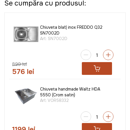
Se cumpăra cu produsul:
Chiuveta blat| inox FREDDO Q32
SN7002D
Art:
SN7002D
899 lei
576 lei
Chiuveta handmade Waltz HDA
5550 (Crom satin)
Art:
VOR58332
1199 lei