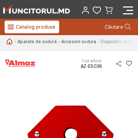
Catalog produse
Căutare
- Aparate de sudură
- Accesorii sudura
- Dispozitiv magne
Cod articol:
AZ-ES036