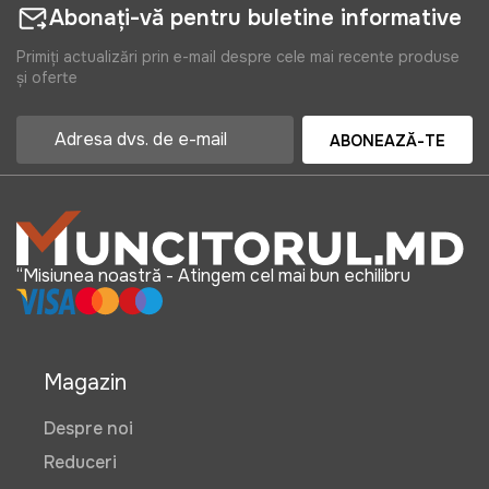
Abonați-vă pentru buletine informative
Primiți actualizări prin e-mail despre cele mai recente produse
și oferte
ABONEAZĂ-TE
“Misiunea noastră - Atingem cel mai bun echilibru
Magazin
Despre noi
Reduceri