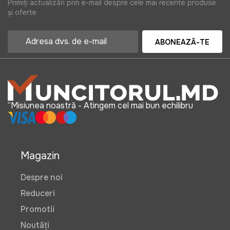
Primiți actualizări prin e-mail despre cele mai recente produse
și oferte
ABONEAZĂ-TE
“Misiunea noastră - Atingem cel mai bun echilibru
Magazin
Despre noi
Reduceri
Promotii
Noutăți