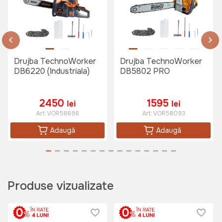
Genunchiere WOKIN
Art:
458000
Drujba TechnoWorker
Drujba TechnoWorker
DB6220 (Industriala)
DB5802 PRO
185 lei
2450
1595
lei
lei
Art:
VOR58696
Art:
VOR58093
Casca cu viziera protectie din
Adaugă
Adaugă
plasa si antifoane Micul Fermier
Art:
GF-1323
Produse vizualizate
475 lei