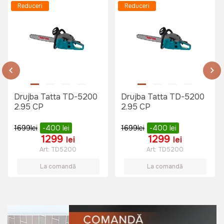
Reduceri
Manusi de lucru din piele VPG 14 /
Reduceri
12
Art:
035406
325 lei
Drujba Tatta TD-5200
Drujba Tatta TD-5200
2.95 CP
2.95 CP
Set schimbarea ulei Villager
Art:
050940
1699
lei
-400
lei
1699
lei
-400
lei
1299
1299
lei
lei
Art:
TD5200
Art:
TD5200
125 lei
La comandă
La comandă