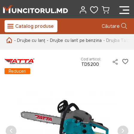
Catalog produse
Căutare
- Drujbe cu lanț
- Drujbe cu lant pe benzina
- Drujba Tatt
Cod articol:
TD5200
Reduceri