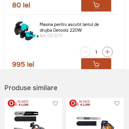
80 lei
Masina pentru ascutit lantul de
drujba Detoolz 220W
Art:
DZ-D111
995 lei
Dispozitiv de ascutit lant Ruris AL-
Produse similare
181
Art:
csas2018
1599 lei