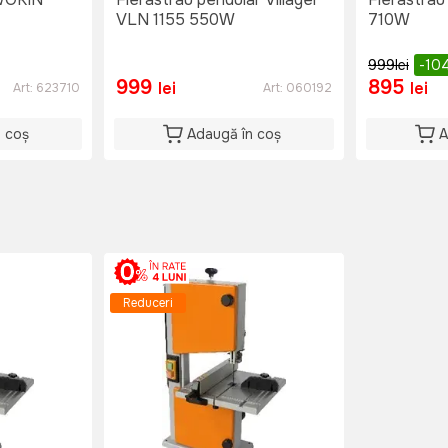
VLN 1155 550W
710W
999
lei
-10
999
895
lei
lei
Art:
623710
Art:
060192
n coș
Adaugă în coș
A
Reduceri