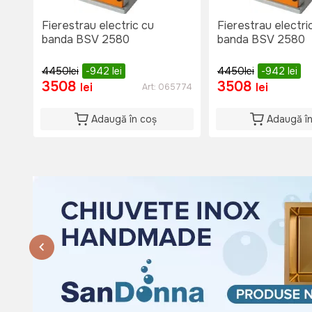
Si: 08:00 - 15:00
Du: 08:00 - 15:00
Fierestrau electric cu
Fierestrau electri
banda BSV 2580
banda BSV 2580
4450
lei
-942
lei
4450
lei
-942
lei
3508
3508
lei
lei
Art:
065774
Adaugă în coș
Adaugă î