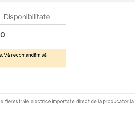
Disponibilitate
80
eale. Vă recomandăm să
estrăie electrice importate direct de la producator la cea