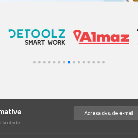
rmative
e și oferte