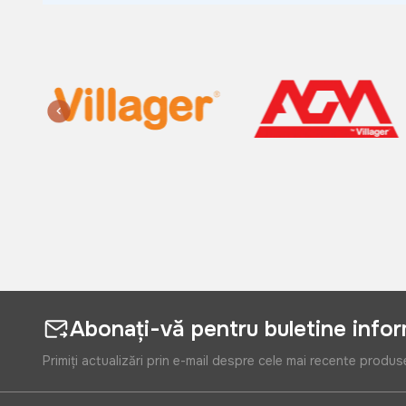
Abonați-vă pentru buletine info
Primiți actualizări prin e-mail despre cele mai recente produs