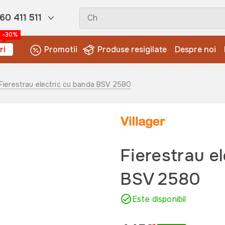
60 411 511
-30%
ri
Promotii
Produse resigilate
Despre noi
 Fierestrau electric cu banda BSV 2580
Fierestrau e
BSV 2580
Este disponibil