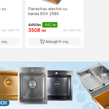
c cu
Fierestrau electric cu
banda BSV 2580
4450
lei
-942
lei
3508
lei
Art:
065774
Art:
065774
n coș
Adaugă în coș