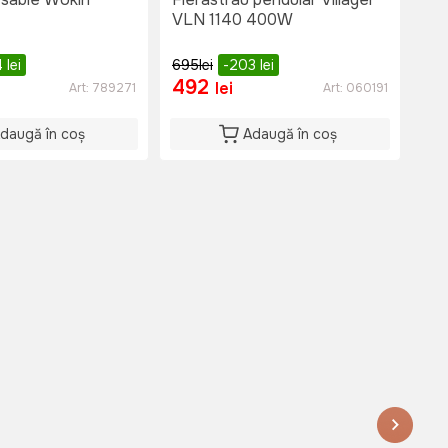
VLN 1140 400W
43
4
lei
695
lei
-203
lei
492
1
lei
Art:
789271
Art:
060191
daugă în coș
Adaugă în coș