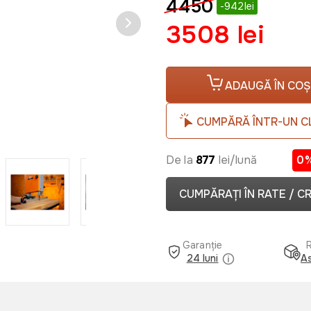
4450
-942lei
3508 lei
ADAUGĂ ÎN COȘ
CUMPĂRĂ ÎNTR-UN C
De la
877
lei/lună
0
CUMPĂRAȚI ÎN RATE / C
Garanție
24 luni
As