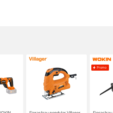
Promo
 WOKIN
Fierastrau pendular Villager
Fierastrau