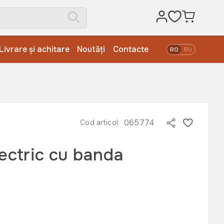
Livrare și achitare
Noutăți
Contacte
RO
RU
065774
Cod articol:
lectric cu banda