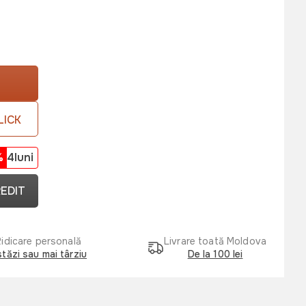
LICK
%
4luni
REDIT
Ridicare personală
Livrare toată Moldova
tăzi sau mai târziu
De la 100 lei