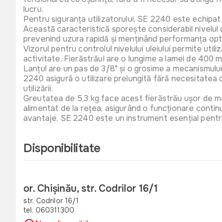
lucru.
Pentru siguranța utilizatorului, SE 2240 este echipat 
Această caracteristică sporește considerabil nivelul d
prevenind uzura rapidă și menținând performanța opt
Vizorul pentru controlul nivelului uleiului permite util
activitate. Fierăstrăul are o lungime a lamei de 400 m
Lanțul are un pas de 3/8" și o grosime a mecanismului
2240 asigură o utilizare prelungită fără necesitatea 
utilizării.
Greutatea de 5,3 kg face acest fierăstrău ușor de mane
alimentat de la rețea, asigurând o funcționare continu
avantaje, SE 2240 este un instrument esențial pentru o
Disponibilitate
or. Chișinău, str. Codrilor 16/1
str. Codrilor 16/1
tel. 060311300