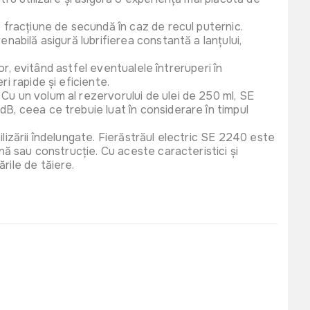
490 lei
or 20m Orno 10A
o fracțiune de secundă în caz de recul puternic.
 230 V
nabilă asigură lubrifierea constantă a lanțului,
GS20M
vor, evitând astfel eventualele întreruperi în
i rapide și eficiente.
Cu un volum al rezervorului de ulei de 250 ml, SE
799 lei
dB, ceea ce trebuie luat în considerare în timpul
or 30m Orno 10A
 230 V
GS30M
lizării îndelungate. Fierăstrăul electric SE 2240 este
ină sau construcție. Cu aceste caracteristici și
rile de tăiere.
990 lei
or 40 m ORrno 10A
3211GS40M