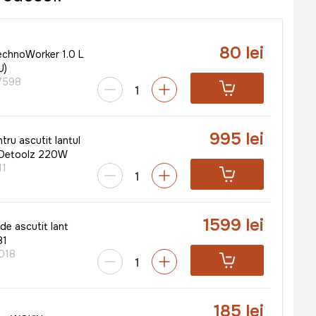
80 lei
TechnoWorker 1.0 L
U)
7598
995 lei
tru ascutit lantul
 Detoolz 220W
11
1599 lei
 de ascutit lant
81
018
185 lei