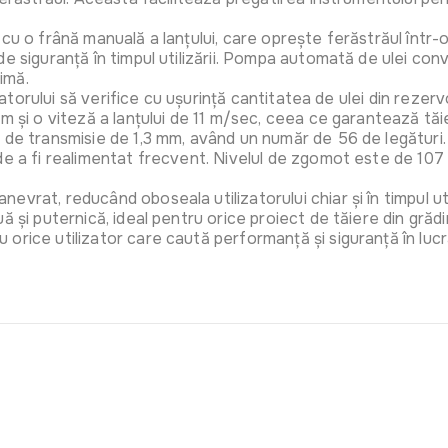
Prelungit
cu o frână manuală a lanțului, care oprește ferăstrăul într-
3x1.0 mm,
e siguranță în timpul utilizării. Pompa automată de ulei conve
Art:
GES1
imă.
izatorului să verifice cu ușurință cantitatea de ulei din rezer
m și o viteză a lanțului de 11 m/sec, ceea ce garantează tăier
 de transmisie de 1,3 mm, având un număr de 56 de legături. 
de a fi realimentat frecvent. Nivelul de zgomot este de 107 
Prelungit
3x1.0 mm,
Art:
GES1
vrat, reducând oboseala utilizatorului chiar și în timpul uti
ă și puternică, ideal pentru orice proiect de tăiere din grăd
rice utilizator care caută performanță și siguranță în lucră
Prelungit
3P 230V
Art:
ORAE1