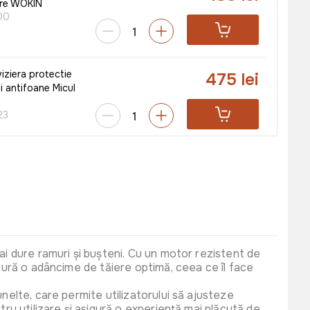
re WOKIN
00
iziera protectie
475 lei
i antifoane Micul
23
325 lei
lucru din piele
12
06
265 lei
r 10m Orno 10A
ai dure ramuri și bușteni. Cu un motor rezistent de
 230 V
igură o adâncime de tăiere optimă, ceea ce îl face
GS10M
nelte, care permite utilizatorului să ajusteze
tru utilizare și asigură o experiență mai plăcută de