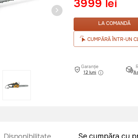
3999 lei
LA COMANDĂ
CUMPĂRĂ ÎNTR-UN C
Garanție
12 luni
As
Se cumpăra cu p
Disponibilitate