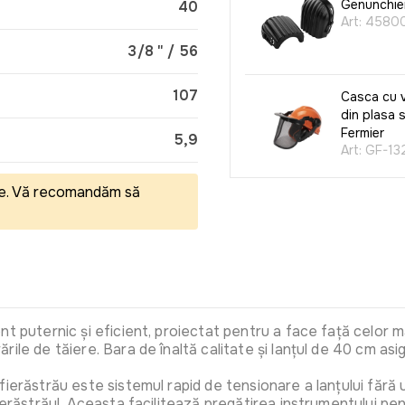
Genunchie
40
Art:
4580
3/8 " / 56
107
Casca cu v
din plasa s
Fermier
5,9
Art:
GF-13
eale. Vă recomandăm să
Manusi de 
VPG 14 / 
Art:
0354
Prelungito
nt puternic și eficient, proiectat pentru a face față celor m
3x1.0 mm,
ile de tăiere. Bara de înaltă calitate și lanțul de 40 cm as
Art:
GES1
ierăstrău este sistemul rapid de tensionare a lanțului fără u
ierăstrăul. Aceasta facilitează pregătirea instrumentului pen