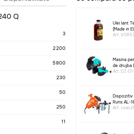
2240 Q
Ulei lant 
(Made in E
3
Art:
VOR5
2200
Masina pen
5800
de drujba
Art:
DZ-D1
230
50
Dispozitiv
Ruris AL-1
250
Art:
csas2
11