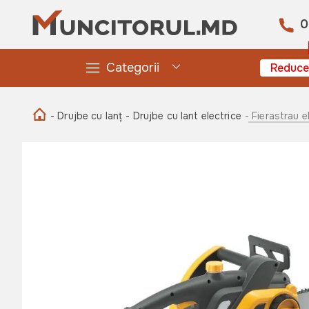
0
Categorii
Reduce
- Drujbe cu lanț
- Drujbe cu lant electrice
- Fierastrau 