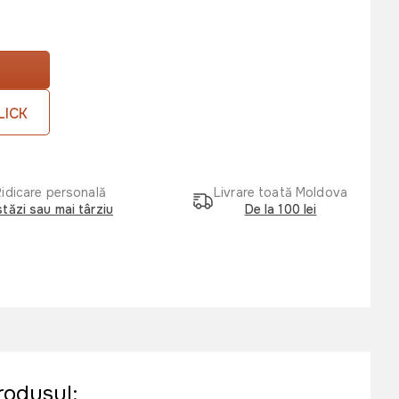
LICK
Ridicare personală
Livrare toată Moldova
tăzi sau mai târziu
De la 100 lei
rodusul: