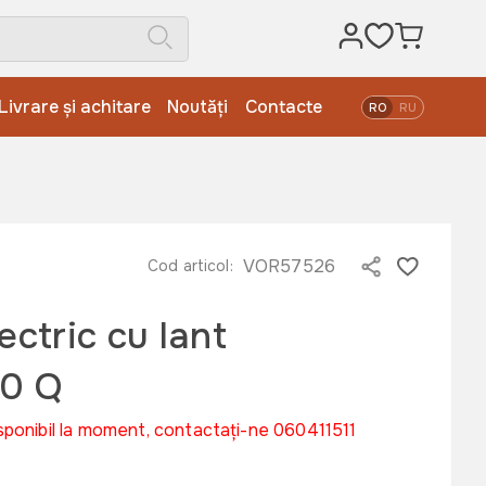
Livrare și achitare
Noutăți
Contacte
RO
RU
VOR57526
Cod articol:
ectric cu lant
40 Q
sponibil la moment, contactați-ne 060411511