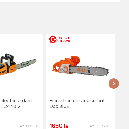
electric cu lant
Fierastrau electric cu lant
Fie
ET 2440 V
Dac 316E
DA
1680
1
lei
Art:
071592
Art:
316e2015