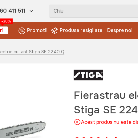
60 411 511
-30%
ri
Promotii
Produse resigilate
Despre noi
electric cu lant Stiga SE 2240 Q
Fierastrau el
Stiga SE 22
Acest produs nu este di