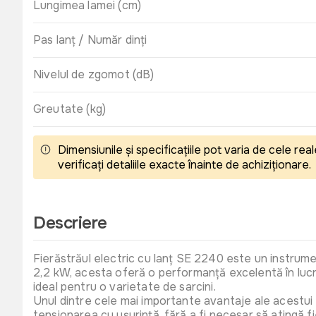
Lungimea lamei (cm)
Pas lanț / Număr dinți
Nivelul de zgomot (dB)
Greutate (kg)
Dimensiunile și specificațiile pot varia de cele r
verificați detaliile exacte înainte de achiziționare.
Descriere
Fierăstrăul electric cu lanț SE 2240 este un instrume
2,2 kW, acesta oferă o performanță excelentă în lucrăr
ideal pentru o varietate de sarcini.
Unul dintre cele mai importante avantaje ale acestui f
tensionarea cu ușurință, fără a fi necesar să atingă f