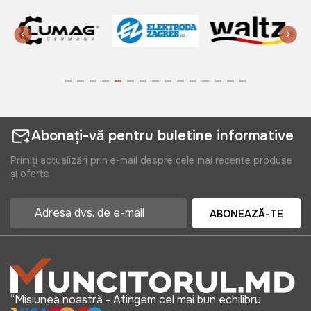
Abonați-vă pentru buletine informative
Primiți actualizări prin e-mail despre cele mai recente produse
și oferte
ABONEAZĂ-TE
“Misiunea noastră - Atingem cel mai bun echilibru