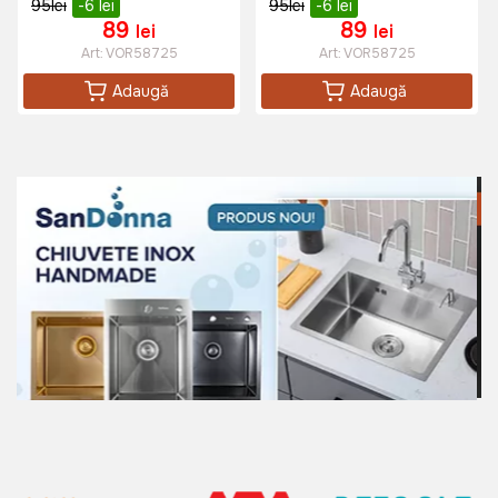
95
lei
-6
lei
95
lei
-6
lei
89
89
lei
lei
Art:
VOR58725
Art:
VOR58725
Adaugă
Adaugă