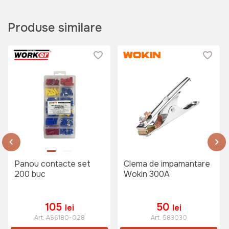
Produse similare
Panou contacte set
Clema de impamantare
200 buc
Wokin 300A
105
50
lei
lei
Art:
AS6180-028
Art:
583030