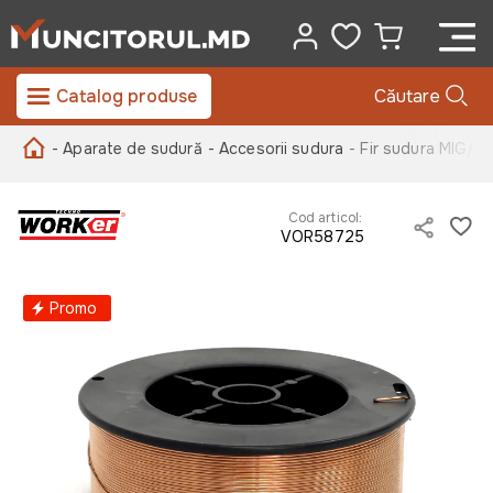
Catalog produse
Căutare
- Aparate de sudură
- Accesorii sudura
- Fir sudura MIG/
Cod articol:
VOR58725
Promo