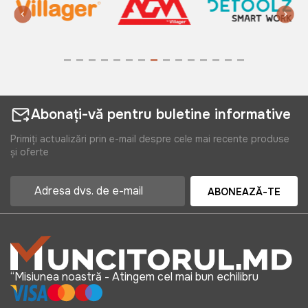
Abonați-vă pentru buletine informative
Primiți actualizări prin e-mail despre cele mai recente produse
și oferte
ABONEAZĂ-TE
“Misiunea noastră - Atingem cel mai bun echilibru