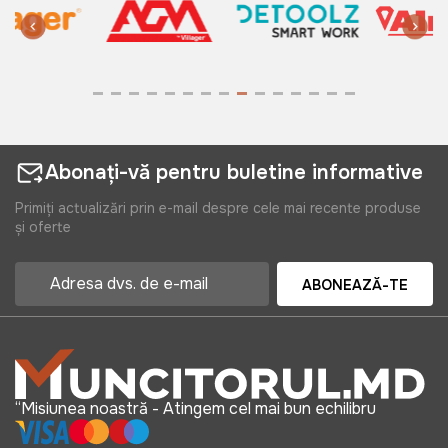
Abonați-vă pentru buletine informative
Primiți actualizări prin e-mail despre cele mai recente produse
și oferte
ABONEAZĂ-TE
“Misiunea noastră - Atingem cel mai bun echilibru