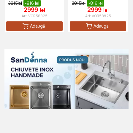
3815
lei
-816
lei
3815
lei
-816
lei
2999
2999
lei
lei
Art:
VOR58925
Art:
VOR58925
Adaugă
Adaugă