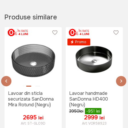
Produse similare
PRIMA DG baterie Dr: Gans (Bronz)
Art:
VOR56745
Promo
2299 lei
Baterie bucatarie SanDonna AGATA
(Negru total)
Art:
VOR58829
Lavoar din sticla
Lavoar handmade
securizata SanDonna
SanDonna HD400
Mira Rotund (Negru)
(Negru)
3950
lei
-951
lei
995 lei
2695
2999
lei
lei
Art:
ST-GL09D
Art:
VOR58923