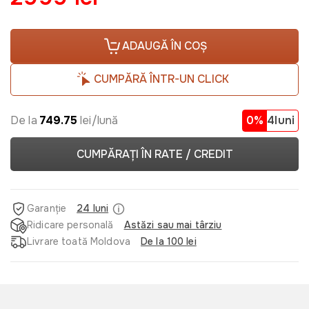
ADAUGĂ ÎN COȘ
CUMPĂRĂ ÎNTR-UN CLICK
De la
749.75
lei/lună
0%
4luni
CUMPĂRAȚI ÎN RATE / CREDIT
Garanție
24 luni
Ridicare personală
Astăzi sau mai târziu
Livrare toată Moldova
De la 100 lei