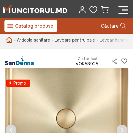
Catalog produse
Căutare
- Articole sanitare
- Lavoare pentru baie
- Lavoar handma
Cod articol:
VOR58925
Promo