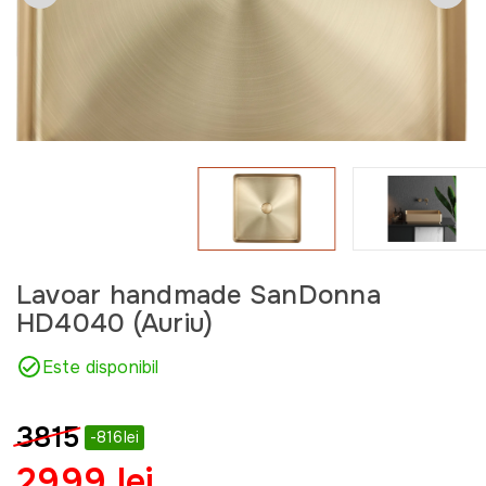
Lavoar handmade SanDonna
HD4040 (Auriu)
Este disponibil
3815
-816lei
2999 lei