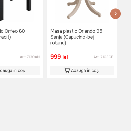
ic Orfeo 80
Masa plastic Orlando 95
Mas
racit)
Sanja (Capucino-bej
(Ve
rotund)
999
1
lei
Art:
7130AN
Art:
7103CB
daugă în coș
Adaugă în coș