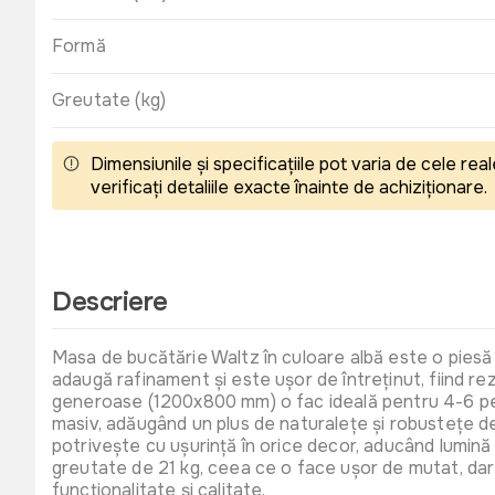
Formă
Greutate (kg)
Dimensiunile și specificațiile pot varia de cele r
verificați detaliile exacte înainte de achiziționare.
Descriere
Masa de bucătărie Waltz în culoare albă este o piesă d
adaugă rafinament și este ușor de întreținut, fiind rezi
generoase (1200x800 mm) o fac ideală pentru 4-6 perso
masiv, adăugând un plus de naturalețe și robustețe de
potrivește cu ușurință în orice decor, aducând lumină 
greutate de 21 kg, ceea ce o face ușor de mutat, dar 
funcționalitate și calitate.