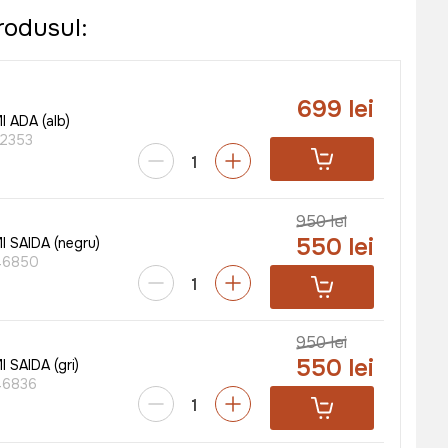
rodusul:
699 lei
 ADA (alb)
2353
950 lei
550 lei
I SAIDA (negru)
46850
950 lei
550 lei
 SAIDA (gri)
46836