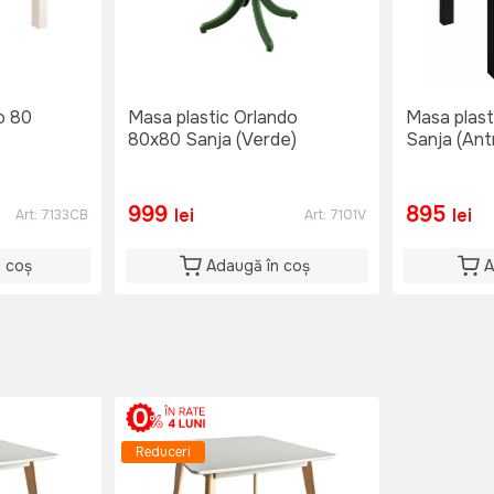
o 80
Masa plastic Orlando
Masa plast
80x80 Sanja (Verde)
Sanja (Ant
999
895
lei
lei
Art:
7133CB
Art:
7101V
n coș
Adaugă în coș
A
Reduceri