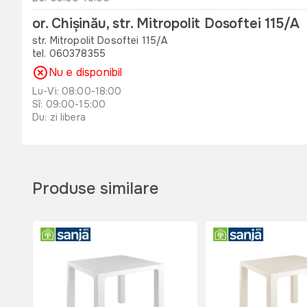
or. Chișinău, str. Mitropolit Dosoftei 115/A
str. Mitropolit Dosoftei 115/A
tel. 060378355
Nu e disponibil
Lu-Vi: 08:00-18:00
Sî: 09:00-15:00
Du: zi libera
or. Orhei , str. Unirii 49 B
str. Unirii 49 B
tel. 060311173
Produse similare
Disponibil
Lu-Vi: 08:00-18:00
Sî: 08:00-17:00
Du: 08:00-15:00
or. Edinet, str. Octavian Cirimpei 65
str. Octavian Cirimpei 65
tel. 060311174