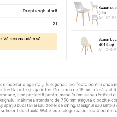
Scaun sca
Dreptunghiulară
(alb)
Art:
SD-93
21
eale. Vă recomandăm să
Scaun buc
401 (bej)
Art:
C-401
Scaun buc
518 (gri)
Art:
C-518
e mobilier elegantă și funcțională, perfectă pentru orice in
stent la pete și zgârieturi. Grosimea de 18 mm oferă stabilitat
ane, fiind perfectă pentru mese în familie sau întâlniri cu p
signului. Înălțimea standard de 750 mm asigură o poziție con
Scaun buc
și spațiu bucătăriei sau zonei de dining. Designul său simplu
518 (negru
suficient de stabilă. Waltz este alegerea perfectă pentru ce
Art:
C-518