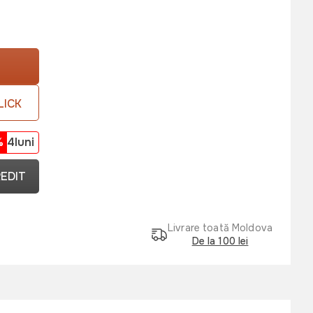
LICK
%
4luni
REDIT
Livrare toată Moldova
De la 100 lei