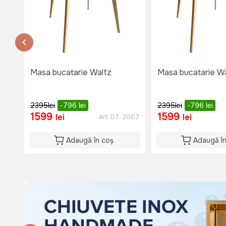
str. 31 August 1
тел. 060653777
Nu e disponibil
Lu-Vi: 08:00-18:00
Si: 08:00 - 15:00
Du: 08:00 - 15:00
Masa bucatarie Waltz
Masa bucatarie W
2395
lei
-796
lei
2395
lei
-796
lei
1599
1599
lei
lei
Art:
DT-2007
Adaugă în coș
Adaugă î