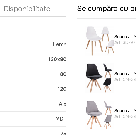
Se cumpăra cu p
Disponibilitate
Scaun JUMI
Art:
SD-97
Lemn
120x80
80
Scaun JUM
Art:
CM-2
120
Alb
Scaun JUMI
Art:
CM-2
MDF
75