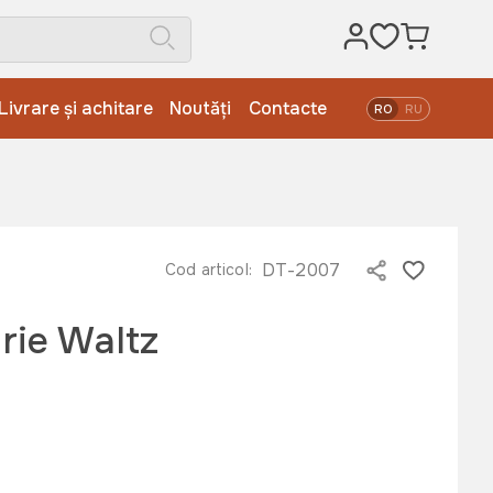
Livrare și achitare
Noutăți
Contacte
RO
RU
DT-2007
Cod articol:
rie Waltz