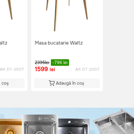
altz
Masa bucatarie Waltz
2395
lei
-796
lei
1599
lei
Art:
DT-2007
Art:
DT-2007
n coș
Adaugă în coș