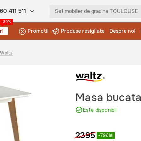
60 411 511
-30%
ri
Promotii
Produse resigilate
Despre noi
 Waltz
Masa bucata
Este disponibil
2395
-796lei