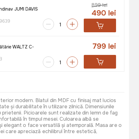
899 lei
ndinav JUMI DAVIS
490 lei
9639
799 lei
ătărie WALTZ C-
B
595 lei
atarie WALTZ C-
G
terior modern. Blatul din MDF cu finisaj mat lucios
e și durabilitate în utilizare zilnică. Dimensiunile
rietenii. Picioarele sunt realizate din lemn de fag
fortabilă în timpul mesei. Culoarea albă se
595 lei
atarie WALTZ C-
 și elegant o face versatilă și atemporală. Masa are o
)
i care apreciază echilibrul între estetică,
N