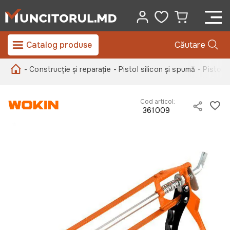
Catalog produse
Căutare
- Construcție și reparație
- Pistol silicon și spumă
- Pistol 
Cod articol:
361009