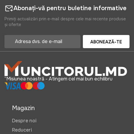
Abonați-vă pentru buletine informative
Primiți actualizări prin e-mail despre cele mai recente produse
și oferte
ABONEAZĂ-TE
“Misiunea noastră - Atingem cel mai bun echilibru
Magazin
Despre noi
Reduceri