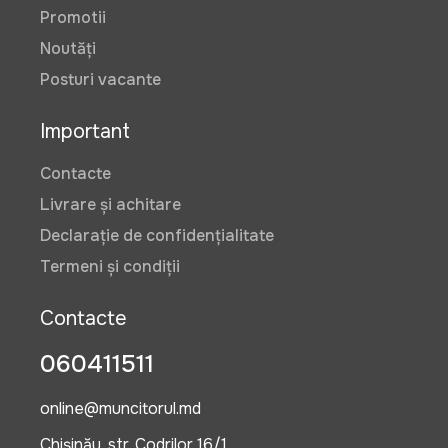
Promotii
Noutăți
Posturi vacante
Important
Contacte
Livrare și achitare
Declarație de confidențialitate
Termeni și condiții
Contacte
060411511
online@muncitorul.md
Chișinău, str. Codrilor 16/1