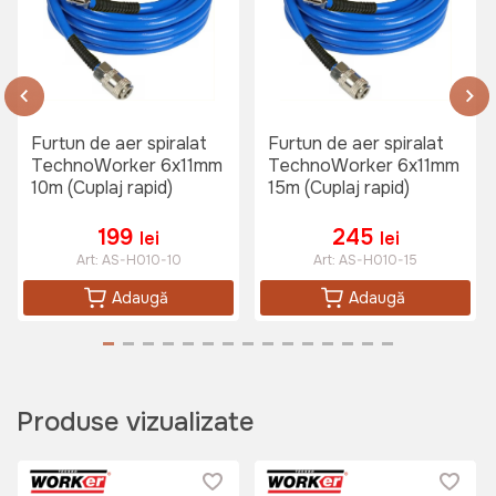
Furtun de aer spiralat
Furtun de aer spiralat
TechnoWorker 6x11mm
TechnoWorker 6x11mm
10m (Cuplaj rapid)
15m (Cuplaj rapid)
199
245
lei
lei
Art:
AS-H010-10
Art:
AS-H010-15
Adaugă
Adaugă
Produse vizualizate