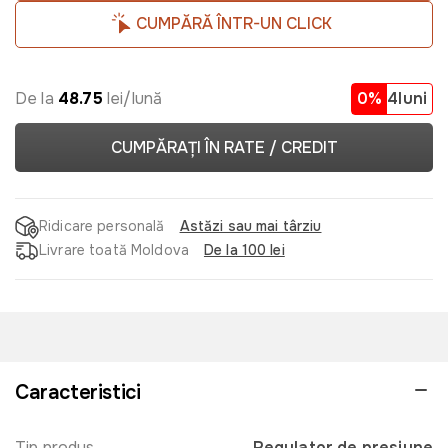
CUMPĂRĂ ÎNTR-UN CLICK
De la
48.75
lei/lună
0%
4luni
CUMPĂRAȚI ÎN RATE / CREDIT
Ridicare personală
Astăzi sau mai târziu
Livrare toată Moldova
De la 100 lei
Caracteristici
Tip produs
Regulator de presiune