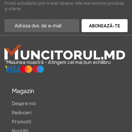
Primiți actualizări prin e-mail despre cele mai recente produse
și oferte
ABONEAZĂ-TE
“Misiunea noastră - Atingem cel mai bun echilibru
Magazin
Despre noi
Reduceri
Promotii
Noutăți