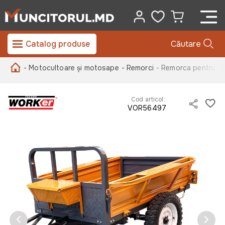
Catalog produse
Căutare
- Motocultoare și motosape
- Remorci
- Remorca pentru m
Cod articol:
VOR56497