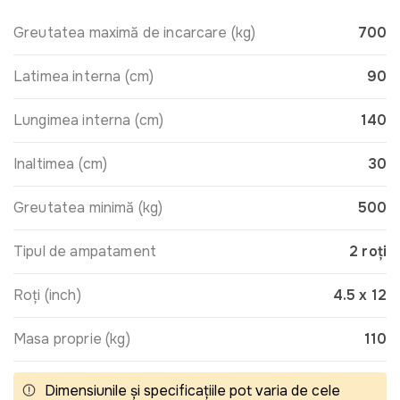
Greutatea maximă de incarcare (kg)
700
Latimea interna (cm)
90
Lungimea interna (cm)
140
Inaltimea (cm)
30
Greutatea minimă (kg)
500
Tipul de ampatament
2 roți
Roți (inch)
4.5 x 12
Masa proprie (kg)
110
Dimensiunile și specificațiile pot varia de cele