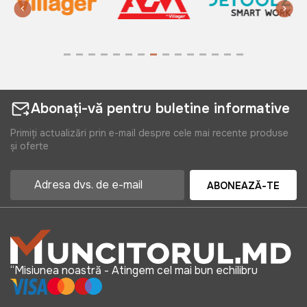
Abonați-vă pentru buletine informative
Primiți actualizări prin e-mail despre cele mai recente produse
și oferte
ABONEAZĂ-TE
“Misiunea noastră - Atingem cel mai bun echilibru