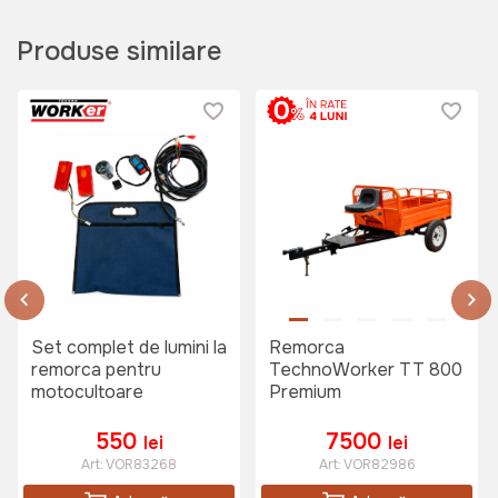
Produse similare
Motocultor motorină
TechnoWorker 105 D + freză
Art:
VOR56543
10999 lei
Motocultor motorină
TechnoWorker 100 DE + freză
Set complet de lumini la
Remorca
Art:
VOR57815
remorca pentru
TechnoWorker TT 800
motocultoare
Premium
550
7500
lei
lei
Art:
VOR83268
Art:
VOR82986
11499 lei