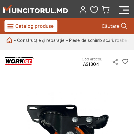
Catalog produse
Căutare
- Construcție și reparație
- Piese de schimb scări, roabe și
Cod articol:
AS1304