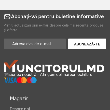
Abonați-vă pentru buletine informative
Primiți actualizări prin e-mail despre cele mai recente produse
și oferte
ABONEAZĂ-TE
“Misiunea noastră - Atingem cel mai bun echilibru
Magazin
Despre noi