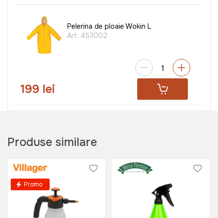
Pelerina de ploaie Wokin L
Art:
453002
199 lei
Masca dubla de protectie TATTA
TT-MP
Produse similare
Art:
TT-MP
Promo
169 lei