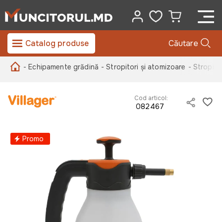
Catalog produse
Căutare
- Echipamente grădină
- Stropitori și atomizoare
- Stropito
Cod articol:
082467
Promo