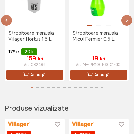
Stropitoare manuala
Stropitoare manuala
Villager Hortus 1.5 L
Micul Fermier 0.5 L
179
lei
-20
lei
159
19
lei
lei
Art:
082466
Art:
MF-PM1001-S001-G01
Adaugă
Adaugă
Produse vizualizate