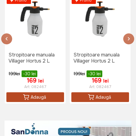
Promo
Promo
Stropitoare manuala
Stropitoare manuala
Villager Hortus 2 L
Villager Hortus 2 L
199
lei
-30
lei
199
lei
-30
lei
169
169
lei
lei
Art:
082467
Art:
082467
Adaugă
Adaugă